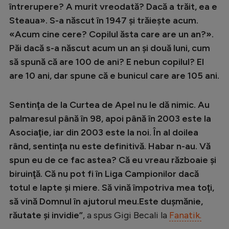
Intră în cont
întrerupere? A murit vreodată? Dacă a trăit, ea e
Creează cont
Steaua». S-a născut în 1947 şi trăieşte acum.
«Acum cine cere? Copilul ăsta care are un an?».
Păi dacă s-a născut acum un an şi două luni, cum
să spună că are 100 de ani? E nebun copilul? El
are 10 ani, dar spune că e bunicul care are 105 ani.
Sentinţa de la Curtea de Apel nu le dă nimic. Au
palmaresul până în 98, apoi până în 2003 este la
Asociaţie, iar din 2003 este la noi. În al doilea
rând, sentinţa nu este definitivă. Habar n-au. Vă
spun eu de ce fac astea? Că eu vreau războaie şi
biruinţă. Că nu pot fi în Liga Campionilor dacă
totul e lapte şi miere. Să vină împotriva mea toţi,
să vină Domnul în ajutorul meu.Este duşmănie,
răutate şi invidie”
, a spus Gigi Becali la
Fanatik.