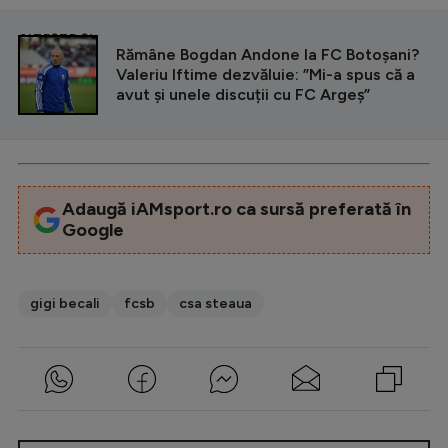
CITEȘTE ȘI
Rămâne Bogdan Andone la FC Botoșani?
Valeriu Iftime dezvăluie: ”Mi-a spus că a
avut și unele discuții cu FC Argeș”
Adaugă iAMsport.ro ca sursă preferată în
Google
gigi becali
fcsb
csa steaua