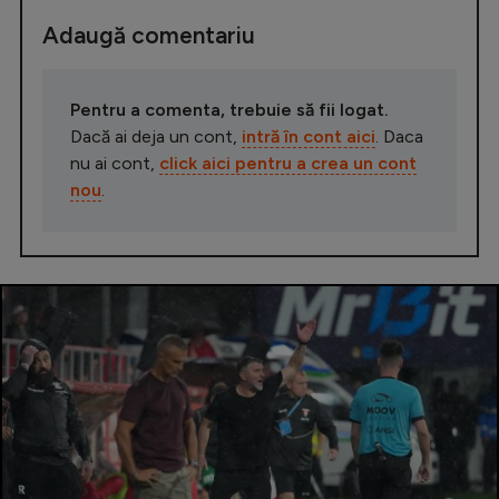
Adaugă comentariu
Pentru a comenta, trebuie să fii logat.
Dacă ai deja un cont,
intră în cont aici
. Daca
nu ai cont,
click aici pentru a crea un cont
nou
.