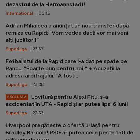
dezastrul de la Hermannstadt!
Internațional
| 00:16
Adrian Mihalcea a anunțat un nou transfer după
remiza cu Rapid: ”Vom vedea dacă vor mai veni
alți jucători!”
SuperLiga
| 23:57
Fotbalistul de la Rapid care l-a dat pe spate pe
Pancu: ”Foarte bun pentru noi!” + Acuzații la
adresa arbitrajului: ”A fost...
SuperLiga
| 23:38
Lovitură pentru Alexi Pitu: s-a
EXCLUSIV
accidentat în UTA - Rapid și ar putea lipsi 6 luni!
SuperLiga
| 22:53
Liverpool pregătește o ofertă uriașă pentru
Bradley Barcola! PSG ar putea cere peste 150 de
milioane de euro