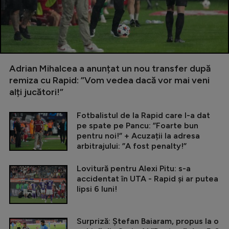
Adrian Mihalcea a anunțat un nou transfer după
remiza cu Rapid: ”Vom vedea dacă vor mai veni
alți jucători!”
Fotbalistul de la Rapid care l-a dat
pe spate pe Pancu: ”Foarte bun
pentru noi!” + Acuzații la adresa
arbitrajului: ”A fost penalty!”
Lovitură pentru Alexi Pitu: s-a
accidentat în UTA - Rapid și ar putea
lipsi 6 luni!
Surpriză: Ștefan Baiaram, propus la o