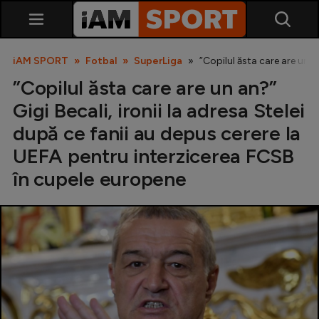
iAM SPORT
Fotbal
SuperLiga
”Copilul ăsta care are un a
”Copilul ăsta care are un an?”
Gigi Becali, ironii la adresa Stelei
după ce fanii au depus cerere la
UEFA pentru interzicerea FCSB
în cupele europene
SuperLiga
Liga 2
Cupa României
Echipa Națională
U21
Fotbal feminin