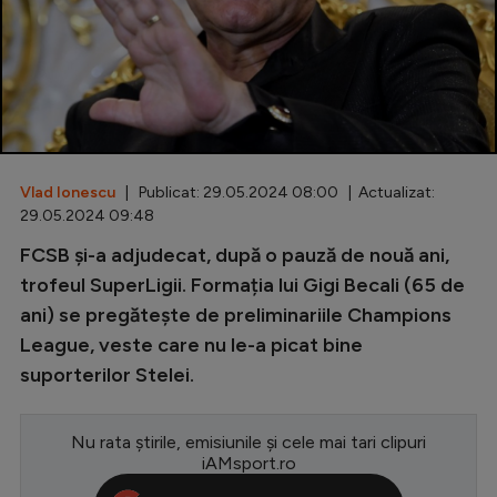
Special
Diverse
Inedit
Clasamente
Vlad Ionescu
| Publicat: 29.05.2024 08:00 | Actualizat:
29.05.2024 09:48
FCSB și-a adjudecat, după o pauză de nouă ani,
Champions League
trofeul SuperLigii. Formația lui Gigi Becali (65 de
ani) se pregătește de preliminariile Champions
Europa League
League, veste care nu le-a picat bine
Conference League
suporterilor Stelei.
CM 2026
Nu rata știrile, emisiunile și cele mai tari clipuri
Premier League
iAMsport.ro
LaLiga