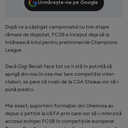
Urmărește-ne pe Google
Serie A
Bundesliga
După ce a câștigat campionatul cu trei etape
Ligue 1
rămase de disputat, FCSB a început deja să-și
Campionate
întărească lotul pentru preliminariile Champions
League.
Starurile fotbalului
EURO 2024
Dacă Gigi Becali face tot ce îi stă în putință să
Stranieri
ajungă din nou în cea mai tare competiție inter-
cluburi, se pare că rivalii de la CSA Steaua vor să-i
Clasamente
pună piedici.
Mai exact, suporterii formației din Ghencea au
Tenis
depus o petiție la UEFA prin care vor să-i interzică
accesul echipei FCSB în competițiile europene.
Handbal