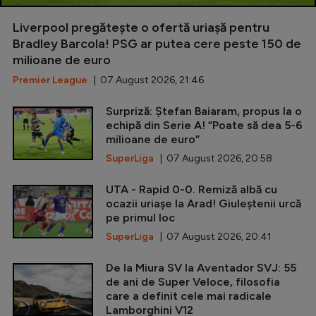
Liverpool pregătește o ofertă uriașă pentru
Bradley Barcola! PSG ar putea cere peste 150 de
milioane de euro
Premier League
| 07 August 2026, 21:46
Surpriză: Ștefan Baiaram, propus la o
echipă din Serie A! ”Poate să dea 5-6
milioane de euro”
SuperLiga
| 07 August 2026, 20:58
UTA - Rapid 0-0. Remiză albă cu
ocazii uriașe la Arad! Giuleștenii urcă
pe primul loc
SuperLiga
| 07 August 2026, 20:41
De la Miura SV la Aventador SVJ: 55
de ani de Super Veloce, filosofia
care a definit cele mai radicale
Lamborghini V12