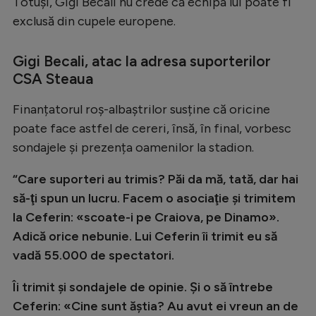
Totuși, Gigi Becali nu crede că echipa lui poate fi
Natație
exclusă din cupele europene.
Formula 1
Gigi Becali, atac la adresa suporterilor
Gimnastică
CSA Steaua
Auto
Finanțatorul roș-albaștrilor susține că oricine
Rugby
poate face astfel de cereri, însă, în final, vorbesc
Ciclism
sondajele și prezența oamenilor la stadion.
Alte sporturi
“Care suporteri au trimis? Păi da mă, tată, dar hai
JO 2024
să-ţi spun un lucru. Facem o asociaţie şi trimitem
la Ceferin: «scoate-i pe Craiova, pe Dinamo».
JO 2026
Adică orice nebunie. Lui Ceferin îi trimit eu să
vadă 55.000 de spectatori.
Îi trimit şi sondajele de opinie. Şi o să întrebe
Ceferin: «Cine sunt ăştia? Au avut ei vreun an de