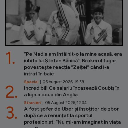
1.
”Pe Nadia am întâlnit-o la mine acasă, era
iubita lui Ștefan Bănică”. Brokerul fugar
povestește reacția ”Zeiței” când i-a
intrat în baie
Special
| 06 August 2026, 19:59
2.
Incredibil! Ce salariu încasează Coubiș în
a liga a doua din Anglia
Stranieri
| 05 August 2026, 12:34
3.
A fost șofer de Uber și însoțitor de zbor
după ce a renunțat la sportul
profesionist: ”Nu mi-am imaginat în viața