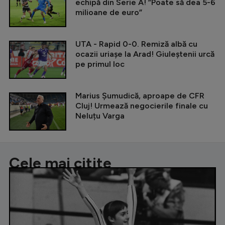
echipă din Serie A! ”Poate să dea 5-6
milioane de euro”
UTA - Rapid 0-0. Remiză albă cu
ocazii uriașe la Arad! Giuleștenii urcă
pe primul loc
Marius Șumudică, aproape de CFR
Cluj! Urmează negocierile finale cu
Neluțu Varga
Cele mai citite