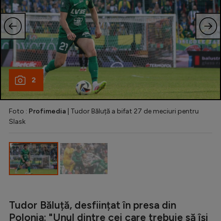
Natație
Formula 1
Gimnastică
Auto
2
Rugby
Ciclism
Foto :
Profimedia
| Tudor Băluță a bifat 27 de meciuri pentru
Alte sporturi
Slask
JO 2024
JO 2026
Tudor Băluță, desființat în presa din
Polonia: "Unul dintre cei care trebuie să își