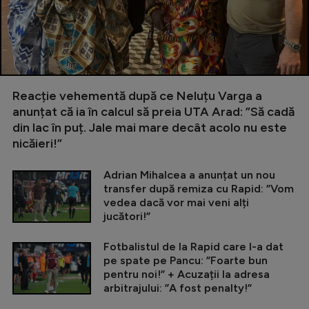
Reacție vehementă după ce Neluțu Varga a
anunțat că ia în calcul să preia UTA Arad: ”Să cadă
din lac în puț. Jale mai mare decât acolo nu este
nicăieri!”
Adrian Mihalcea a anunțat un nou
transfer după remiza cu Rapid: ”Vom
vedea dacă vor mai veni alți
jucători!”
Fotbalistul de la Rapid care l-a dat
pe spate pe Pancu: ”Foarte bun
pentru noi!” + Acuzații la adresa
arbitrajului: ”A fost penalty!”