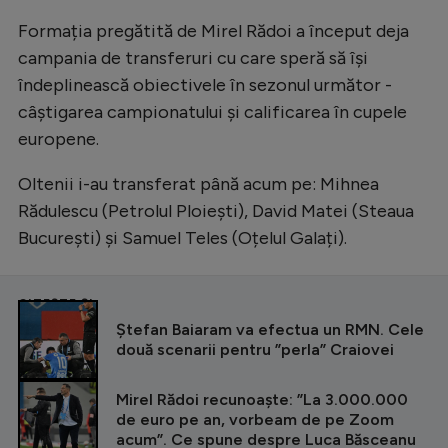
Formația pregătită de Mirel Rădoi a început deja
campania de transferuri cu care speră să își
îndeplinească obiectivele în sezonul următor -
câștigarea campionatului și calificarea în cupele
europene.
Oltenii i-au transferat până acum pe: Mihnea
Rădulescu (Petrolul Ploiești), David Matei (Steaua
București) și Samuel Teles (Oțelul Galați).
CITEȘTE ȘI
Ștefan Baiaram va efectua un RMN. Cele
două scenarii pentru ”perla” Craiovei
Mirel Rădoi recunoaște: ”La 3.000.000
de euro pe an, vorbeam de pe Zoom
acum”. Ce spune despre Luca Băsceanu