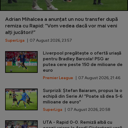
Adrian Mihalcea a anunțat un nou transfer după
remiza cu Rapid: ”Vom vedea dacă vor mai veni
alți jucători!”
SuperLiga
| 07 August 2026, 23:57
Liverpool pregătește o ofertă uriașă
pentru Bradley Barcola! PSG ar
putea cere peste 150 de milioane de
euro
Premier League
| 07 August 2026, 21:46
Surpriză: Ștefan Baiaram, propus la o
echipă din Serie A! ”Poate să dea 5-6
milioane de euro”
SuperLiga
| 07 August 2026, 20:58
UTA - Rapid 0-0. Remiză albă cu
ocazii uriașe la Arad! Giuleștenii urcă