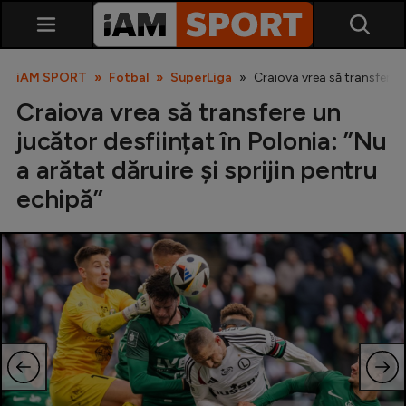
iAM SPORT
Fotbal
SuperLiga
Craiova vrea să transfere un
Craiova vrea să transfere un
jucător desființat în Polonia: ”Nu
a arătat dăruire și sprijin pentru
echipă”
SuperLiga
Liga 2
Cupa României
Echipa Națională
U21
Fotbal feminin