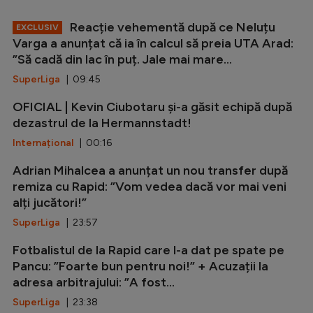
Reacție vehementă după ce Neluțu
EXCLUSIV
Varga a anunțat că ia în calcul să preia UTA Arad:
”Să cadă din lac în puț. Jale mai mare...
SuperLiga
| 09:45
OFICIAL | Kevin Ciubotaru și-a găsit echipă după
dezastrul de la Hermannstadt!
Internațional
| 00:16
Adrian Mihalcea a anunțat un nou transfer după
remiza cu Rapid: ”Vom vedea dacă vor mai veni
alți jucători!”
SuperLiga
| 23:57
Fotbalistul de la Rapid care l-a dat pe spate pe
Pancu: ”Foarte bun pentru noi!” + Acuzații la
adresa arbitrajului: ”A fost...
SuperLiga
| 23:38