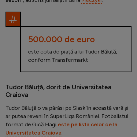
sezon”
, au scris jurnaliștii de la
Meczyki
.
500.000 de euro
este cota de piață a lui Tudor Băluță,
conform Transfermarkt
Tudor Băluță, dorit de Universitatea
Craiova
Tudor Băluță o va părăsi pe Slask în această vară și
ar putea reveni în SuperLiga României. Fotbalistul
format de Gică Hagi
este pe lista celor de la
Universitatea Craiova
.