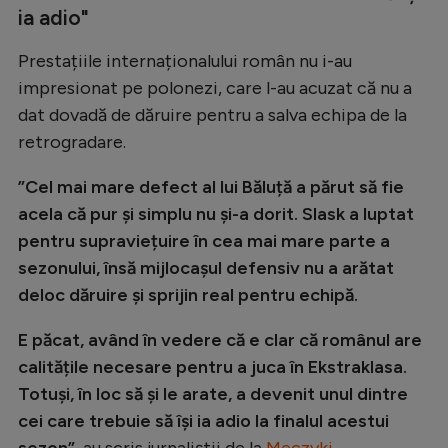
Intră în cont
ia adio"
Creează cont
Prestațiile internaționalului român nu i-au
impresionat pe polonezi, care l-au acuzat că nu a
dat dovadă de dăruire pentru a salva echipa de la
retrogradare.
”Cel mai mare defect al lui Băluță a părut să fie
acela că pur și simplu nu și-a dorit. Slask a luptat
pentru supraviețuire în cea mai mare parte a
sezonului, însă mijlocașul defensiv nu a arătat
deloc dăruire și sprijin real pentru echipă.
E păcat, având în vedere că e clar că românul are
calitățile necesare pentru a juca în Ekstraklasa.
Totuși, în loc să și le arate, a devenit unul dintre
cei care trebuie să își ia adio la finalul acestui