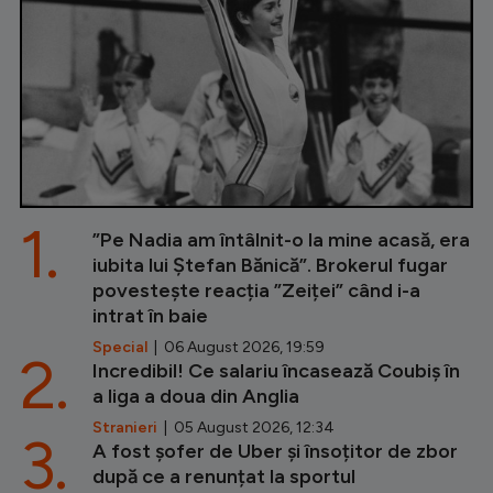
1.
”Pe Nadia am întâlnit-o la mine acasă, era
iubita lui Ștefan Bănică”. Brokerul fugar
povestește reacția ”Zeiței” când i-a
intrat în baie
Special
| 06 August 2026, 19:59
2.
Incredibil! Ce salariu încasează Coubiș în
a liga a doua din Anglia
Stranieri
| 05 August 2026, 12:34
3.
A fost șofer de Uber și însoțitor de zbor
după ce a renunțat la sportul