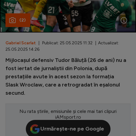
Special
(2)
Diverse
Inedit
Gabriel Scarlat
| Publicat: 25.05.2025 11:32 | Actualizat:
Clasamente
25.05.2025 14:26
Mijlocașul defensiv Tudor Băluță (26 de ani) nu a
fost iertat de jurnaliștii din Polonia, după
prestațiile avute în acest sezon la formația
Champions League
Slask Wroclaw, care a retrogradat în eșalonul
Europa League
secund.
Conference League
CM 2026
Nu rata știrile, emisiunile și cele mai tari clipuri
iAMsport.ro
Premier League
Urmărește-ne pe Google
LaLiga