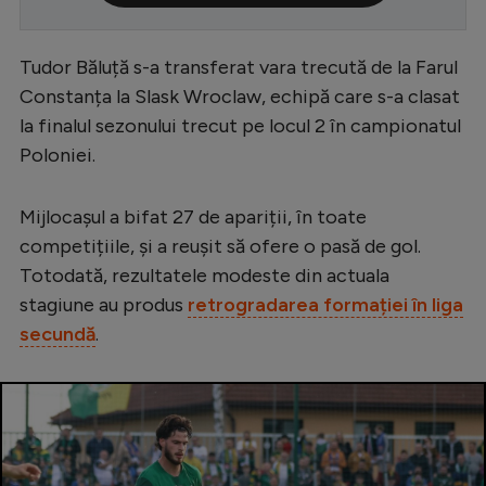
Serie A
Tudor Băluță s-a transferat vara trecută de la Farul
Bundesliga
Constanța la Slask Wroclaw, echipă care s-a clasat
Ligue 1
la finalul sezonului trecut pe locul 2 în campionatul
Campionate
Poloniei.
Starurile fotbalului
Mijlocașul a bifat 27 de apariții, în toate
EURO 2024
competițiile, și a reușit să ofere o pasă de gol.
Stranieri
Totodată, rezultatele modeste din actuala
stagiune au produs
retrogradarea formației în liga
Clasamente
secundă
.
Tenis
Handbal