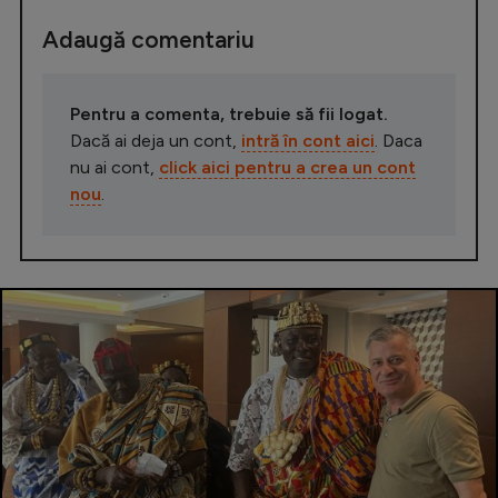
Adaugă comentariu
Pentru a comenta, trebuie să fii logat.
Dacă ai deja un cont,
intră în cont aici
. Daca
nu ai cont,
click aici pentru a crea un cont
nou
.