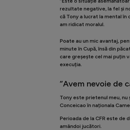
”Este o situație asemănătoare
rezultate negative, la fel și 
că Tony a lucrat la mental în c
am ridicat moralul.
Poate au un mic avantaj, pent
minute în Cupă, însă din păcate
care greșește cel mai puțin va
execuția.
”Avem nevoie de c
Tony este prietenul meu, nu ști
Conceicao în naționala Camer
Perioada de la CFR este de do
amândoi jucători.