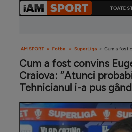
TOATE ST
iAM SPORT
Fotbal
SuperLiga
Cum a fost co
Cum a fost convins Eug
Craiova: ”Atunci probabi
Tehnicianul i-a pus gând