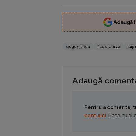
Adaugă i
eugen trica
fcu craiova
supe
Adaugă comenta
Pentru a comenta, tre
cont aici
. Daca nu ai