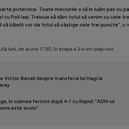
rte puternice. Toate meciurile o să le luăm pas cu pa
 cu Poli Iași. Trebuie să dăm totul să venim cu cele tre
d că băieții vor da totul să câștige cele trei puncte”
, a 
tă luni, de la ora 17:30, în etapa a 3-a din play-out.
 Victor Becali despre transferul lui Hagi la
aray
ga, în culmea fericirii după 4-1 cu Rapid: ”ADN-ul
ioni este acolo”