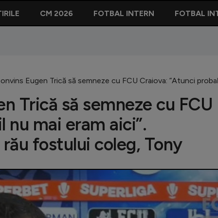
IRILE
CM 2026
FOTBAL INTERN
FOTBAL IN
nvins Eugen Trică să semneze cu FCU Craiova: ”Atunci probabil 
en Trică să semneze cu FCU
l nu mai eram aici”.
 rău fostului coleg, Tony