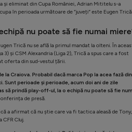
a și eliminat din Cupa României, Adrian Mititelu s-a
 ocupa în perioada următoare de ”juveți” este Eugen Trică
 echipă nu poate să fie numai miere
Eugen Trică nu se află la primul mandat la olteni. În aceas
a 3) și CSM Alexandria (Liga 2), Trică a spus care a fost
 oferta din sud-vestul țării.
 de la Craiova. Probabil dacă marca Pop la acea fază din
i. Sunt perioade și perioade, acum doi ani de zile
s să prindă play-off-ul, la o echipă nu poate să fie num
conferința de presă.
ică a afirmat că nu știe care va fi tactica aleasă de Tony
a CFR Cluj.