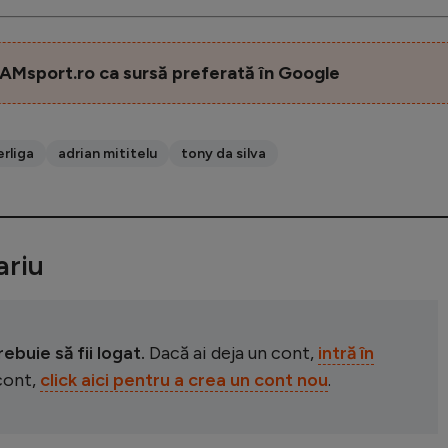
AMsport.ro ca sursă preferată în Google
rliga
adrian mititelu
tony da silva
riu
buie să fii logat.
Dacă ai deja un cont,
intră în
 cont,
click aici pentru a crea un cont nou
.