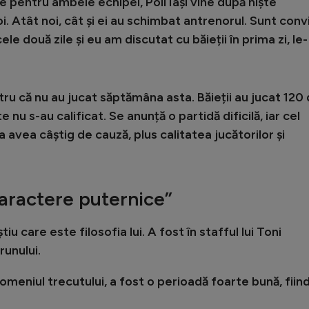
 pentru ambele echipei, Poli Iași vine după niște
noi. Atât noi, cât și ei au schimbat antrenorul. Sunt conv
ele două zile și eu am discutat cu băieții în prima zi, le-
ru că nu au jucat săptămâna asta. Băieții au jucat 120
 nu s-au calificat. Se anunță o partidă dificilă, iar cel
 avea câștig de cauză, plus calitatea jucătorilor și
aractere puternice”
u care este filosofia lui. A fost în stafful lui Toni
unului.
meniul trecutului, a fost o perioadă foarte bună, fiin