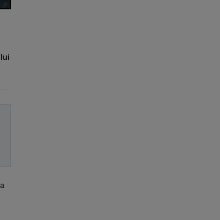
lui
ea