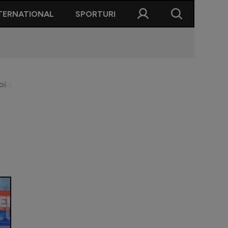
TERNATIONAL
SPORTURI
nu mai eram aici”. Tehnicianul i-a pus gând rău fostului coleg