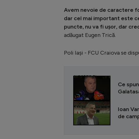
Avem nevoie de caractere foa
dar cel mai important este cel
puncte, nu va fi ușor, dar cre
adăugat Eugen Trică.
Poli Iași - FCU Craiova se dispu
CITEȘTE ȘI
Ce spune
Galatas
Ioan Var
de camp