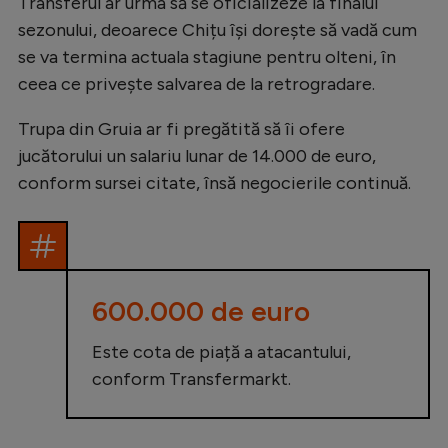
Transferul ar urma să se oficializeze la finalul
Natație
sezonului, deoarece Chițu își dorește să vadă cum
se va termina actuala stagiune pentru olteni, în
Formula 1
ceea ce privește salvarea de la retrogradare.
Gimnastică
Trupa din Gruia ar fi pregătită să îi ofere
Auto
jucătorului un salariu lunar de 14.000 de euro,
Rugby
conform sursei citate, însă negocierile continuă.
Ciclism
Alte sporturi
JO 2024
600.000 de euro
JO 2026
Este cota de piață a atacantului,
conform Transfermarkt.