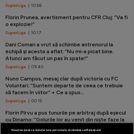
SuperLiga
| 10:56
Florin Prunea, avertisment pentru CFR Cluj: ”Va fi
o explozie!”
SuperLiga
| 10:17
Dani Coman a vrut să schimbe antrenorul la
echipă și acesta a aflat: ”Nu mi-a picat bine.
Atunci am făcut un pas în spate!”
SuperLiga
| 09:40
Nuno Campos, mesaj clar după victoria cu FC
Voluntari: ”Suntem departe de ceea ce trebuie
să facem în viitor” + Ce a spus...
SuperLiga
| 00:15
Florin Pîrvu a pus tunurile pe arbitraj după eșecul
cu Dinamo: ”Golurile lor au venit din niște faze la
care noi reclamam...
Nouă ne pasă ca datele tale personale să rămână confidențiale