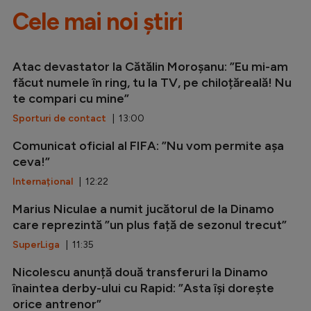
Cele mai noi știri
Atac devastator la Cătălin Moroșanu: ”Eu mi-am
făcut numele în ring, tu la TV, pe chiloțăreală! Nu
te compari cu mine”
Sporturi de contact
| 13:00
Comunicat oficial al FIFA: ”Nu vom permite așa
ceva!”
Internațional
| 12:22
Marius Niculae a numit jucătorul de la Dinamo
care reprezintă ”un plus față de sezonul trecut”
SuperLiga
| 11:35
Nicolescu anunță două transferuri la Dinamo
înaintea derby-ului cu Rapid: ”Asta își dorește
orice antrenor”