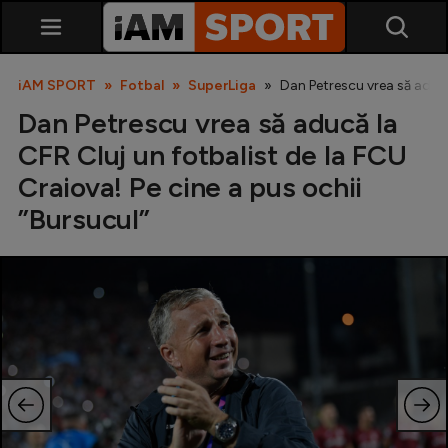
iAM SPORT
Fotbal
SuperLiga
Dan Petrescu vrea să aducă 
Dan Petrescu vrea să aducă la
CFR Cluj un fotbalist de la FCU
Craiova! Pe cine a pus ochii
”Bursucul”
SuperLiga
Liga 2
Cupa României
Echipa Națională
U21
Fotbal feminin