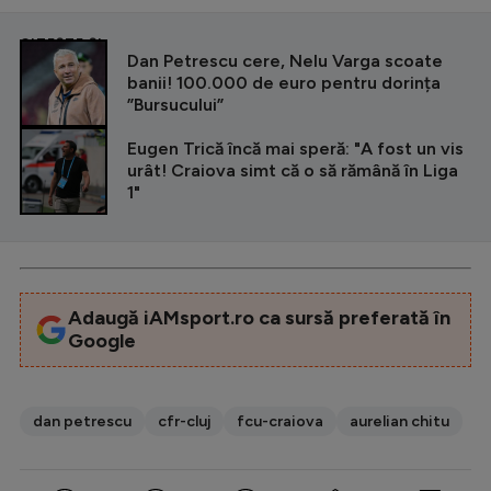
CITEȘTE ȘI
Dan Petrescu cere, Nelu Varga scoate
banii! 100.000 de euro pentru dorința
”Bursucului”
Eugen Trică încă mai speră: "A fost un vis
urât! Craiova simt că o să rămână în Liga
1"
Adaugă iAMsport.ro ca sursă preferată în
Google
dan petrescu
cfr-cluj
fcu-craiova
aurelian chitu