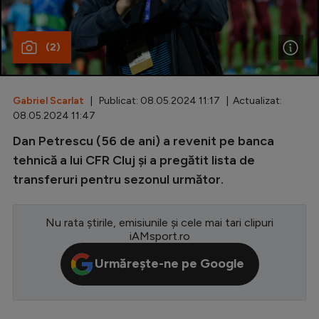
Special
(2)
Diverse
Inedit
Gabriel Scarlat
| Publicat: 08.05.2024 11:17 | Actualizat:
Clasamente
08.05.2024 11:47
Dan Petrescu (56 de ani) a revenit pe banca
tehnică a lui CFR Cluj și a pregătit lista de
transferuri pentru sezonul următor.
Champions League
Europa League
Nu rata știrile, emisiunile și cele mai tari clipuri
Conference League
iAMsport.ro
CM 2026
Urmărește-ne pe Google
Premier League
LaLiga