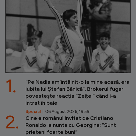
1.
”Pe Nadia am întâlnit-o la mine acasă, era
iubita lui Ștefan Bănică”. Brokerul fugar
povestește reacția ”Zeiței” când i-a
intrat în baie
Special
| 06 August 2026, 19:59
2.
Cine e românul invitat de Cristiano
Ronaldo la nunta cu Georgina: ”Sunt
prieteni foarte buni”