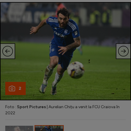
Intră în cont
Creează cont
2
Foto :
Sport Pictures
| Aurelian Chițu a venit la FCU Craiova în
2022