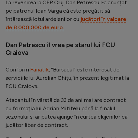
La revenirea la CFR Cluj, Dan Petrescu l-a anunțat
Serie A
pe patronul Ioan Varga că este pregătit să
întărească lotul ardelenilor cu
jucători în valoare
Bundesliga
de 8.000.000 de euro.
Ligue 1
Campionate
Dan Petrescu îl vrea pe starul lui FCU
Craiova
Starurile fotbalului
EURO 2024
Conform
Fanatik
, ”Bursucul” este interesat de
Stranieri
serviciile lui Aurelian Chițu, în prezent legitimat la
FCU Craiova.
Clasamente
Atacantul în vârstă de 33 de ani mai are contract
cu formația lui Adrian Mititelu până la finalul
sezonului și ar putea ajunge în curtea clujenilor ca
Tenis
jucător liber de contract.
Handbal