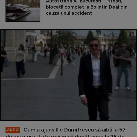
Autostrada A1 București – Pitești,
blocată complet la Bolintin Deal din
cauza unui accident
Cum a ajuns Ilie Dumitrescu să aibă la 57
AS.RO
de ani o greutate mai mică decât avea la 25 de