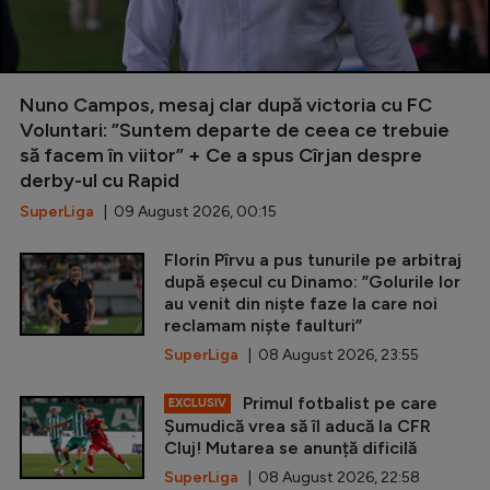
Nuno Campos, mesaj clar după victoria cu FC
Voluntari: ”Suntem departe de ceea ce trebuie
să facem în viitor” + Ce a spus Cîrjan despre
derby-ul cu Rapid
SuperLiga
| 09 August 2026, 00:15
Florin Pîrvu a pus tunurile pe arbitraj
după eșecul cu Dinamo: ”Golurile lor
au venit din niște faze la care noi
reclamam niște faulturi”
SuperLiga
| 08 August 2026, 23:55
Primul fotbalist pe care
EXCLUSIV
Șumudică vrea să îl aducă la CFR
Cluj! Mutarea se anunță dificilă
SuperLiga
| 08 August 2026, 22:58