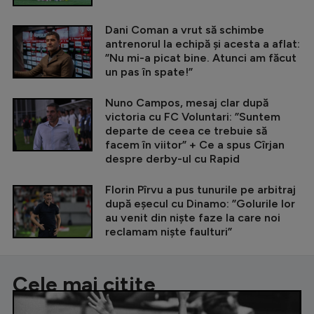
Dani Coman a vrut să schimbe
antrenorul la echipă și acesta a aflat:
”Nu mi-a picat bine. Atunci am făcut
un pas în spate!”
Nuno Campos, mesaj clar după
victoria cu FC Voluntari: ”Suntem
departe de ceea ce trebuie să
facem în viitor” + Ce a spus Cîrjan
despre derby-ul cu Rapid
Florin Pîrvu a pus tunurile pe arbitraj
după eșecul cu Dinamo: ”Golurile lor
au venit din niște faze la care noi
reclamam niște faulturi”
Cele mai citite