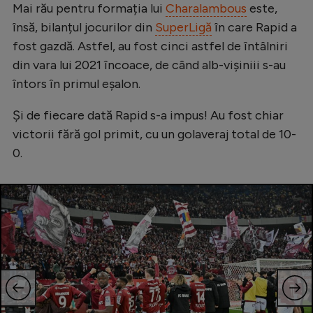
Mai rău pentru formația lui
Charalambous
este,
Natație
însă, bilanțul jocurilor din
SuperLigă
în care Rapid a
Formula 1
fost gazdă. Astfel, au fost cinci astfel de întâlniri
din vara lui 2021 încoace, de când alb-vișiniii s-au
Gimnastică
întors în primul eșalon.
Auto
Și de fiecare dată Rapid s-a impus! Au fost chiar
Rugby
victorii fără gol primit, cu un golaveraj total de 10-
Ciclism
0.
Alte sporturi
JO 2024
JO 2026