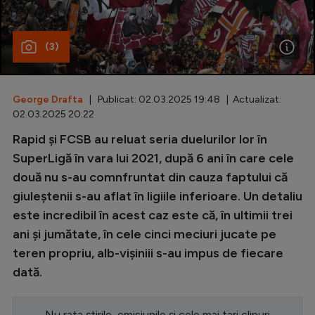
Special
(3)
Diverse
Inedit
George Drafta
| Publicat: 02.03.2025 19:48 | Actualizat:
Clasamente
02.03.2025 20:22
Rapid și FCSB au reluat seria duelurilor lor în
SuperLigă în vara lui 2021, după 6 ani în care cele
două nu s-au comnfruntat din cauza faptului că
Champions League
giuleștenii s-au aflat în ligiile inferioare. Un detaliu
Europa League
este incredibil în acest caz este că, în ultimii trei
Conference League
ani și jumătate, în cele cinci meciuri jucate pe
teren propriu, alb-vișiniii s-au impus de fiecare
CM 2026
dată.
Premier League
LaLiga
Nu rata știrile, emisiunile și cele mai tari clipuri