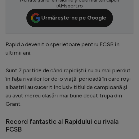
iAMsport.ro
Serie A
Urmărește-ne pe Google
Bundesliga
Ligue 1
Campionate
Rapid a devenit o sperietoare pentru FCSB în
ultimii ani.
Starurile fotbalului
EURO 2024
Sunt 7 partide de când rapidiștii nu au mai pierdut
Stranieri
în fața rivalilor lor de-o viață, perioadă în care roș-
albaștrii au cucerit inclusiv titlul de campioană și
Clasamente
au avut mereu clasări mai bune decât trupa din
Grant.
Record fantastic al Rapidului cu rivala
Tenis
FCSB
Handbal