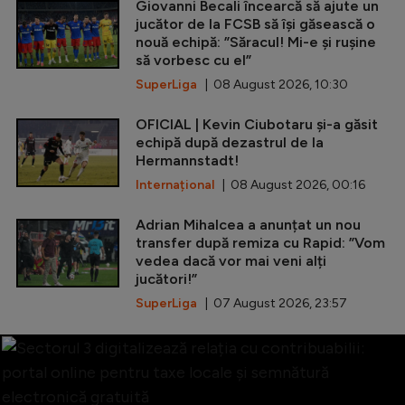
Giovanni Becali încearcă să ajute un
jucător de la FCSB să își găsească o
nouă echipă: ”Săracul! Mi-e și rușine
să vorbesc cu el”
SuperLiga
| 08 August 2026, 10:30
OFICIAL | Kevin Ciubotaru și-a găsit
echipă după dezastrul de la
Hermannstadt!
Internațional
| 08 August 2026, 00:16
Adrian Mihalcea a anunțat un nou
transfer după remiza cu Rapid: ”Vom
vedea dacă vor mai veni alți
jucători!”
SuperLiga
| 07 August 2026, 23:57