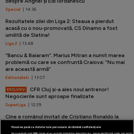
despre Anghel și Edi Iordănescu
Special
| 14:36
Rezultatele zilei din Liga 2: Steaua a pierdut
acasă cu o nou-promovată, CS Dinamo a fost
umilită de Slatina!
Liga 2
| 13:48
”Bancu & Baiaram”. Marius Mitran a numit marea
problemă cu care se confruntă Craiova: ”Nu mai
are această armă”
Editorialisti
| 13:07
CFR Cluj și-a ales noul antrenor!
EXCLUSIV
Negocierile sunt aproape finalizate
SuperLiga
| 12:29
Cine e românul invitat de Cristiano Ronaldo la
nunta cu Georgina: ”Sunt prieteni foarte buni”
Nouă ne pasă ca datele tale personale să rămână confidențiale
Diverse
| 11:45
Noi și partenerii noștri
1019
stocăm și/sau accesăm informații pe dispozitivul dvs., precum identificatorii cookie unici pentru