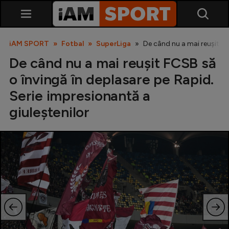
iAM SPORT
Fotbal
SuperLiga
De când nu a mai reușit FC
De când nu a mai reușit FCSB să
o învingă în deplasare pe Rapid.
Serie impresionantă a
giuleștenilor
SuperLiga
Liga 2
Cupa României
Echipa Națională
U21
Fotbal feminin