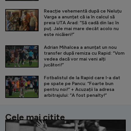
Reacție vehementă după ce Neluțu
Varga a anunțat că ia în calcul să
preia UTA Arad: ”Să cadă din lac în
puț. Jale mai mare decât acolo nu
este nicăieri!”
Adrian Mihalcea a anunțat un nou
transfer după remiza cu Rapid: ”Vom
vedea dacă vor mai veni alți
jucători!”
Fotbalistul de la Rapid care l-a dat
pe spate pe Pancu: ”Foarte bun
pentru noi!” + Acuzații la adresa
arbitrajului: ”A fost penalty!”
Cele mai citite