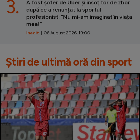
3.
A fost șofer de Uber și însoțitor de zbor
după ce a renunțat la sportul
profesionist: ”Nu mi-am imaginat în viața
mea!”
Inedit
| 06 August 2026, 19:00
Știri de ultimă oră din sport