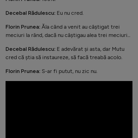
Intră în cont
Creează cont
Decebal Rădulescu:
Eu nu cred.
Florin Prunea:
Ăla când a venit au câștigat trei
meciuri la rând, dacă nu câștigau alea trei meciuri...
Decebal Rădulescu:
E adevărat și asta, dar Mutu
cred că știa să instaureze, să facă treabă acolo.
Florin Prunea:
S-ar fi putut, nu zic nu.