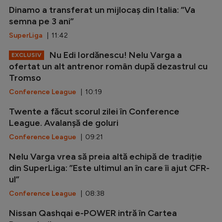
Dinamo a transferat un mijlocaș din Italia: ”Va
semna pe 3 ani”
SuperLiga
| 11:42
Nu Edi Iordănescu! Nelu Varga a
EXCLUSIV
ofertat un alt antrenor român după dezastrul cu
Tromso
Conference League
| 10:19
Twente a făcut scorul zilei în Conference
League. Avalanșă de goluri
Conference League
| 09:21
Nelu Varga vrea să preia altă echipă de tradiție
din SuperLiga: ”Este ultimul an în care îi ajut CFR-
ul”
Conference League
| 08:38
Nissan Qashqai e-POWER intră în Cartea