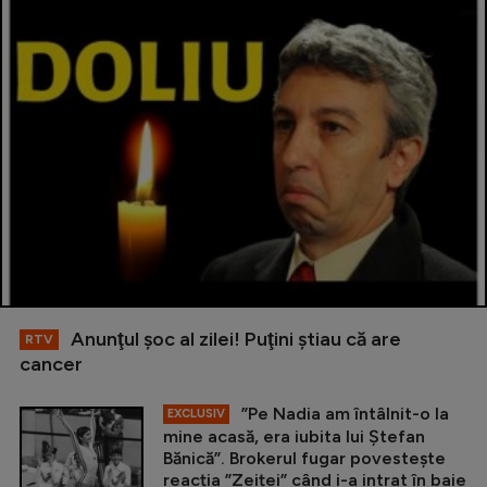
Anunţul şoc al zilei! Puţini ştiau că are
RTV
cancer
”Pe Nadia am întâlnit-o la
EXCLUSIV
mine acasă, era iubita lui Ștefan
Bănică”. Brokerul fugar povestește
reacția ”Zeiței” când i-a intrat în baie