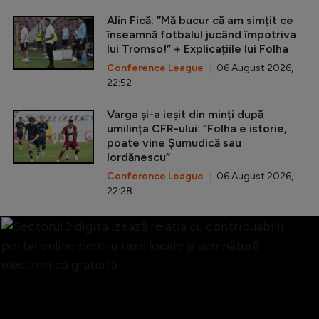
Alin Fică: ”Mă bucur că am simțit ce
înseamnă fotbalul jucând împotriva
lui Tromso!” + Explicațiile lui Folha
Conference League
| 06 August 2026,
22:52
Varga și-a ieșit din minți după
umilința CFR-ului: ”Folha e istorie,
poate vine Șumudică sau
Iordănescu”
Conference League
| 06 August 2026,
22:28