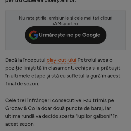
pentru căderea ploieștenilor.
Serie A
Nu rata știrile, emisiunile și cele mai tari clipuri
Bundesliga
iAMsport.ro
Ligue 1
Urmărește-ne pe Google
Campionate
Starurile fotbalului
Dacă la începutul
play-out-ului
Petrolul avea o
EURO 2024
poziție liniștită în clasament, echipa s-a prăbușit
Stranieri
în ultimele etape și stă cu sufletul la gură în acest
final de sezon.
Clasamente
Cele trei înfrângeri consecutive i-au trimis pe
Grozav & Co la doar două puncte de baraj, iar
Tenis
ultima rundă va decide soarta "lupilor galbeni" în
acest sezon.
Handbal