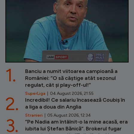
1.
Banciu a numit viitoarea campioană a
României: ”O să câștige atât sezonul
regulat, cât și play-off-ul!”
SuperLiga
| 04 August 2026, 21:55
2.
Incredibil! Ce salariu încasează Coubiș în
a liga a doua din Anglia
Stranieri
| 05 August 2026, 12:34
3.
”Pe Nadia am întâlnit-o la mine acasă, era
iubita lui Ștefan Bănică”. Brokerul fugar