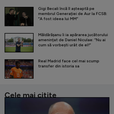
Gigi Becali încă îl așteaptă pe
membrul Generației de Aur la FCSB:
”A fost ideea lui MM”
Măldărășanu îi ia apărarea jucătorului
amenințat de Daniel Niculae: ”Nu ai
cum să vorbești urât de el!”
Real Madrid face cel mai scump
transfer din istoria sa
Cele mai citite