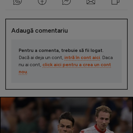
Adaugă comentariu
Pentru a comenta, trebuie să fii logat.
Dacă ai deja un cont,
intră în cont aici
. Daca
nu ai cont,
click aici pentru a crea un cont
nou
.