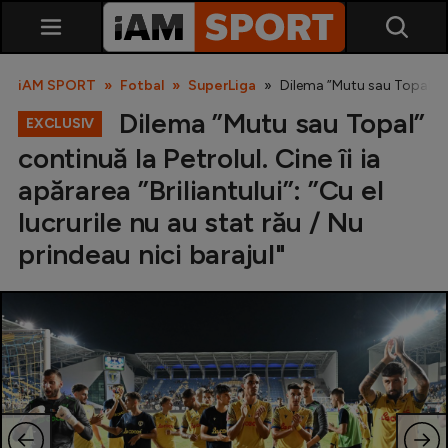
iAM SPORT
Fotbal
SuperLiga
Dilema ”Mutu sau Topal” cont
Dilema ”Mutu sau Topal”
EXCLUSIV
continuă la Petrolul. Cine îi ia
apărarea ”Briliantului”: ”Cu el
lucrurile nu au stat rău / Nu
prindeau nici barajul"
SuperLiga
Liga 2
Cupa României
Echipa Națională
U21
Fotbal feminin