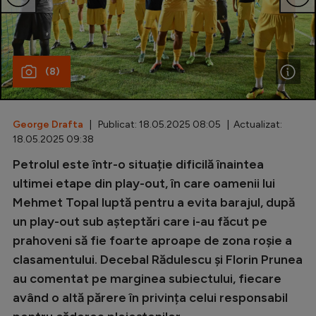
Special
Diverse
(8)
Inedit
Clasamente
George Drafta
| Publicat: 18.05.2025 08:05 | Actualizat:
18.05.2025 09:38
Petrolul este într-o situație dificilă înaintea
Champions League
ultimei etape din play-out, în care oamenii lui
Mehmet Topal luptă pentru a evita barajul, după
Europa League
un play-out sub așteptări care i-au făcut pe
Conference League
prahoveni să fie foarte aproape de zona roșie a
CM 2026
clasamentului. Decebal Rădulescu și Florin Prunea
au comentat pe marginea subiectului, fiecare
Premier League
având o altă părere în privința celui responsabil
LaLiga