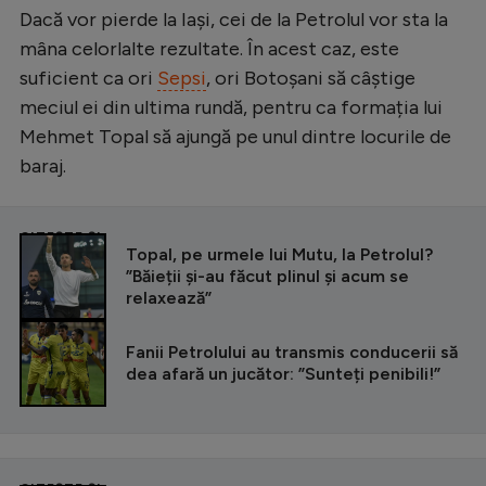
Dacă vor pierde la Iași, cei de la Petrolul vor sta la
mâna celorlalte rezultate. În acest caz, este
suficient ca ori
Sepsi
, ori Botoșani să câștige
meciul ei din ultima rundă, pentru ca formația lui
Mehmet Topal să ajungă pe unul dintre locurile de
baraj.
CITEȘTE ȘI
Topal, pe urmele lui Mutu, la Petrolul?
”Băieții și-au făcut plinul și acum se
relaxează”
Fanii Petrolului au transmis conducerii să
dea afară un jucător: ”Sunteți penibili!”