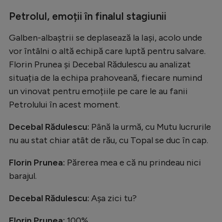
Natație
Petrolul, emoții în finalul stagiunii
Formula 1
Galben-albaștrii se deplasează la Iași, acolo unde
Gimnastică
vor întâlni o altă echipă care luptă pentru salvare.
Florin Prunea și Decebal Rădulescu au analizat
Auto
situația de la echipa prahoveană, fiecare numind
Rugby
un vinovat pentru emoțiile pe care le au fanii
Ciclism
Petrolului în acest moment.
Alte sporturi
Decebal Rădulescu:
Până la urmă, cu Mutu lucrurile
JO 2024
nu au stat chiar atât de rău, cu Topal se duc în cap.
JO 2026
Florin Prunea:
Părerea mea e că nu prindeau nici
barajul.
Decebal Rădulescu:
Așa zici tu?
Florin Prunea:
100%.