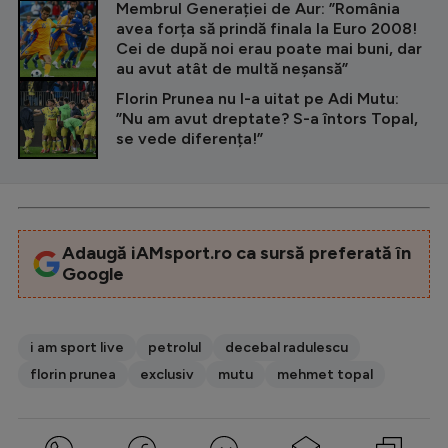
CITEȘTE ȘI
Membrul Generației de Aur: ”România
avea forța să prindă finala la Euro 2008!
Cei de după noi erau poate mai buni, dar
au avut atât de multă neșansă”
Florin Prunea nu l-a uitat pe Adi Mutu:
”Nu am avut dreptate? S-a întors Topal,
se vede diferența!”
Adaugă iAMsport.ro ca sursă preferată în
Google
i am sport live
petrolul
decebal radulescu
florin prunea
exclusiv
mutu
mehmet topal