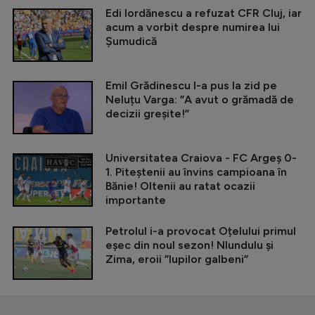
Edi Iordănescu a refuzat CFR Cluj, iar
acum a vorbit despre numirea lui
Șumudică
Emil Grădinescu l-a pus la zid pe
Neluțu Varga: ”A avut o grămadă de
decizii greșite!”
Universitatea Craiova - FC Argeș 0-
1. Piteștenii au învins campioana în
Bănie! Oltenii au ratat ocazii
importante
Petrolul i-a provocat Oțelului primul
eșec din noul sezon! Nlundulu și
Zima, eroii ”lupilor galbeni”