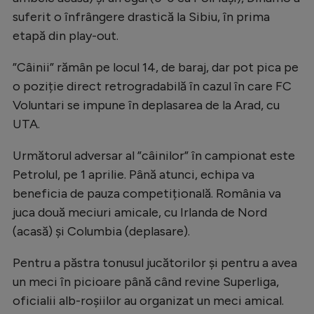
Natație
suferit o înfrângere drastică la Sibiu, în prima
etapă din play-out.
Formula 1
Gimnastică
”Câinii” rămân pe locul 14, de baraj, dar pot pica pe
o poziție direct retrogradabilă în cazul în care FC
Auto
Voluntari se impune în deplasarea de la Arad, cu
Rugby
UTA.
Ciclism
Următorul adversar al ”câinilor” în campionat este
Alte sporturi
Petrolul, pe 1 aprilie. Până atunci, echipa va
beneficia de pauza competițională. România va
JO 2024
juca două meciuri amicale, cu Irlanda de Nord
JO 2026
(acasă) și Columbia (deplasare).
Pentru a păstra tonusul jucătorilor și pentru a avea
un meci în picioare până când revine Superliga,
oficialii alb-roșiilor au organizat un meci amical.