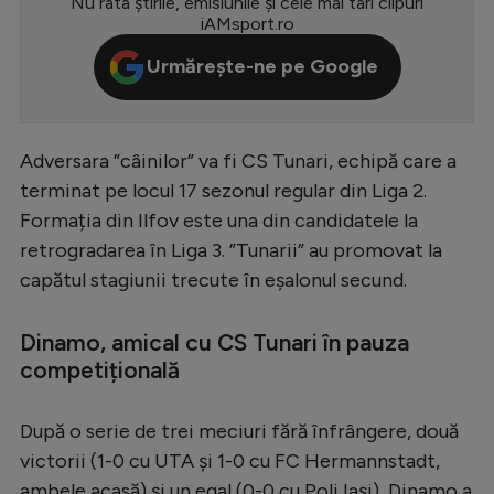
Nu rata știrile, emisiunile și cele mai tari clipuri
iAMsport.ro
Serie A
Urmărește-ne pe Google
Bundesliga
Ligue 1
Campionate
Adversara ”câinilor” va fi CS Tunari, echipă care a
terminat pe locul 17 sezonul regular din Liga 2.
Starurile fotbalului
Formația din Ilfov este una din candidatele la
EURO 2024
retrogradarea în Liga 3. ”Tunarii” au promovat la
Stranieri
capătul stagiunii trecute în eșalonul secund.
Clasamente
Dinamo, amical cu CS Tunari în pauza
competițională
După o serie de trei meciuri fără înfrângere, două
Tenis
victorii (1-0 cu UTA și 1-0 cu FC Hermannstadt,
Handbal
ambele acasă) și un egal (0-0 cu Poli Iași), Dinamo a