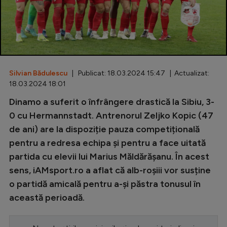
Special
Diverse
Inedit
Silvian Bădulescu
| Publicat: 18.03.2024 15:47 | Actualizat:
Clasamente
18.03.2024 18:01
Dinamo a suferit o înfrângere drastică la Sibiu, 3-
0 cu Hermannstadt. Antrenorul Zeljko Kopic (47
de ani) are la dispoziție pauza competițională
Champions League
pentru a redresa echipa și pentru a face uitată
Europa League
partida cu elevii lui Marius Măldărășanu. În acest
Conference League
sens, iAMsport.ro a aflat că alb-roșiii vor susține
o partidă amicală pentru a-și păstra tonusul în
CM 2026
această perioadă.
Premier League
LaLiga