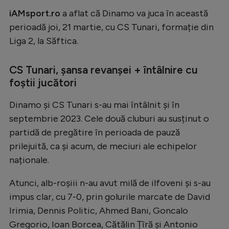
Intră în cont
iAMsport.ro
a aflat că Dinamo va juca în această
Creează cont
perioadă joi, 21 martie, cu CS Tunari, formație din
Liga 2, la Săftica.
CS Tunari, șansa revanșei + întâlnire cu
foștii jucători
Dinamo și CS Tunari s-au mai întâlnit și în
septembrie 2023. Cele două cluburi au susținut o
partidă de pregătire în perioada de pauză
prilejuită, ca și acum, de meciuri ale echipelor
naționale.
Atunci, alb-roșiii n-au avut milă de ilfoveni și s-au
impus clar, cu 7-0, prin golurile marcate de David
Irimia, Dennis Politic, Ahmed Bani, Goncalo
Gregorio, Ioan Borcea, Cătălin Țîră și Antonio