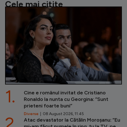
Cele mai citite
1.
Cine e românul invitat de Cristiano
Ronaldo la nunta cu Georgina: ”Sunt
prieteni foarte buni”
Diverse
| 08 August 2026, 11:45
2.
Atac devastator la Cătălin Moroșanu: ”Eu
mi-am făcut numele în ring, tu la TV, pe