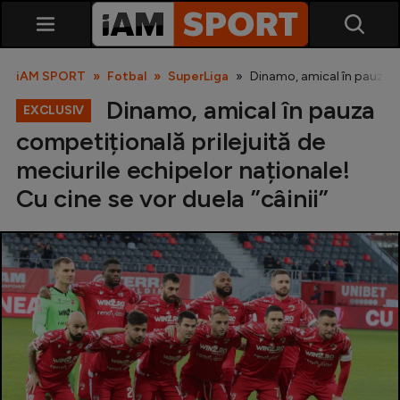
iAM SPORT
Fotbal
SuperLiga
Dinamo, amical în pauza com
Dinamo, amical în pauza
EXCLUSIV
competițională prilejuită de
meciurile echipelor naționale!
Cu cine se vor duela ”câinii”
SuperLiga
Liga 2
Cupa României
Echipa Națională
U21
Fotbal feminin