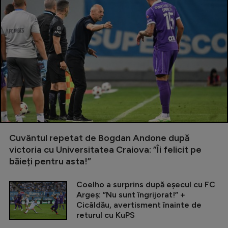
Cuvântul repetat de Bogdan Andone după
victoria cu Universitatea Craiova: ”Îi felicit pe
băieți pentru asta!”
Coelho a surprins după eșecul cu FC
Argeș: ”Nu sunt îngrijorat!” +
Cicâldău, avertisment înainte de
returul cu KuPS