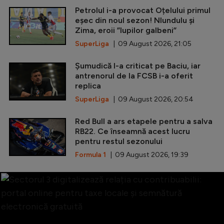
Petrolul i-a provocat Oțelului primul
eșec din noul sezon! Nlundulu și
Zima, eroii ”lupilor galbeni”
SuperLiga
| 09 August 2026, 21:05
Șumudică l-a criticat pe Baciu, iar
antrenorul de la FCSB i-a oferit
replica
SuperLiga
| 09 August 2026, 20:54
Red Bull a ars etapele pentru a salva
RB22. Ce înseamnă acest lucru
pentru restul sezonului
Formula 1
| 09 August 2026, 19:39