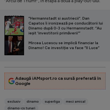
”Arcul de Triumf”, în etapa a doua a play-out-ului.
CITEȘTE ȘI
”Hermannstadt si austriecii”. Dan
Capatos îi ironizează pe conducătorii lui
Dinamo după 0-3 cu Hermannstadt: ”Au
ieșit 'investitorii primăverii'”
Mircea Lucescu se implică financiar la
Dinamo! Ce investiție va face ”Il Luce”
Adaugă iAMsport.ro ca sursă preferată în
Google
exclusiv
dinamo
superliga
meci amical
dinamo-cs tunari