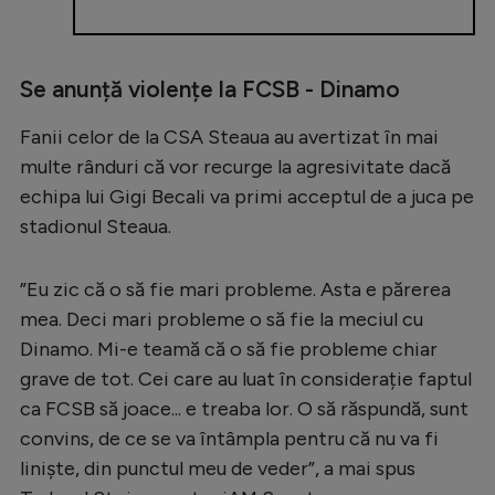
Intră în cont
Creează cont
Se anunță violențe la FCSB - Dinamo
Fanii celor de la CSA Steaua au avertizat în mai
multe rânduri că vor recurge la agresivitate dacă
echipa lui Gigi Becali va primi acceptul de a juca pe
stadionul Steaua.
”Eu zic că o să fie mari probleme. Asta e părerea
mea. Deci mari probleme o să fie la meciul cu
Dinamo. Mi-e teamă că o să fie probleme chiar
grave de tot. Cei care au luat în considerație faptul
ca FCSB să joace... e treaba lor. O să răspundă, sunt
convins, de ce se va întâmpla pentru că nu va fi
liniște, din punctul meu de veder”, a mai spus