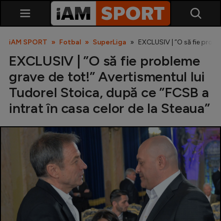
iAM SPORT
Fotbal
SuperLiga
EXCLUSIV | ”O să fie probl
EXCLUSIV | ”O să fie probleme
grave de tot!” Avertismentul lui
Tudorel Stoica, după ce ”FCSB a
intrat în casa celor de la Steaua”
SuperLiga
Liga 2
Cupa României
Echipa Națională
U21
Fotbal feminin