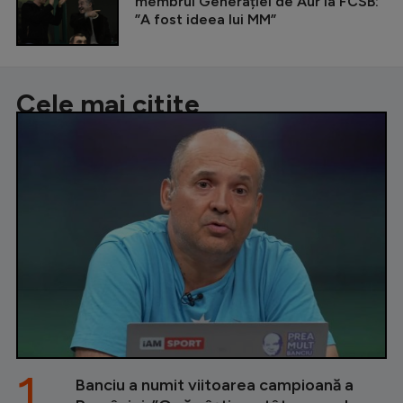
membrul Generației de Aur la FCSB:
”A fost ideea lui MM”
Cele mai citite
1.
Banciu a numit viitoarea campioană a