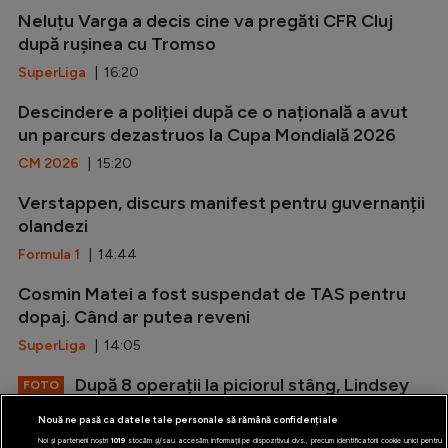
Neluțu Varga a decis cine va pregăti CFR Cluj
după rușinea cu Tromso
SuperLiga
| 16:20
Descindere a poliției după ce o națională a avut
un parcurs dezastruos la Cupa Mondială 2026
CM 2026
| 15:20
Verstappen, discurs manifest pentru guvernanții
olandezi
Formula 1
| 14:44
Cosmin Matei a fost suspendat de TAS pentru
dopaj. Când ar putea reveni
SuperLiga
| 14:05
După 8 operații la piciorul stâng, Lindsey
FOTO
Vonn s-a afișat în costum de baie
Nouă ne pasă ca datele tale personale să rămână confidențiale
Alte sporturi
| 13:33
Noi și partenerii noștri
1019
stocăm și/sau accesăm informații pe dispozitivul dvs., precum identificatorii cookie unici pentru