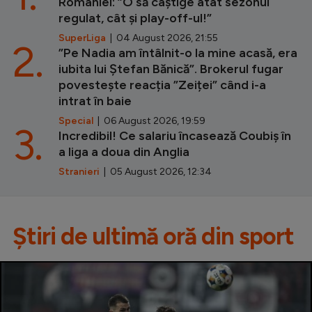
României: ”O să câștige atât sezonul
regulat, cât și play-off-ul!”
SuperLiga
| 04 August 2026, 21:55
2.
”Pe Nadia am întâlnit-o la mine acasă, era
iubita lui Ștefan Bănică”. Brokerul fugar
povestește reacția ”Zeiței” când i-a
intrat în baie
Special
| 06 August 2026, 19:59
3.
Incredibil! Ce salariu încasează Coubiș în
a liga a doua din Anglia
Stranieri
| 05 August 2026, 12:34
Știri de ultimă oră din sport