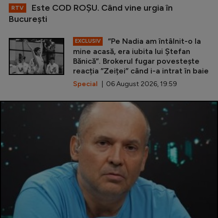
Este COD ROŞU. Când vine urgia în
RTV
Bucureşti
”Pe Nadia am întâlnit-o la
EXCLUSIV
mine acasă, era iubita lui Ștefan
Bănică”. Brokerul fugar povestește
reacția ”Zeiței” când i-a intrat în baie
Special
| 06 August 2026, 19:59