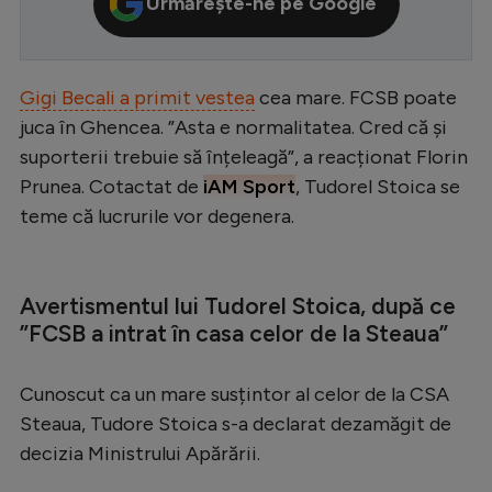
Urmărește-ne pe Google
Serie A
Bundesliga
Gigi Becali a primit vestea
cea mare. FCSB poate
Ligue 1
juca în Ghencea. ”Asta e normalitatea. Cred că și
Campionate
suporterii trebuie să înțeleagă”, a reacționat Florin
Prunea. Cotactat de
iAM Sport
, Tudorel Stoica se
Starurile fotbalului
teme că lucrurile vor degenera.
EURO 2024
Stranieri
Avertismentul lui Tudorel Stoica, după ce
Clasamente
”FCSB a intrat în casa celor de la Steaua”
Cunoscut ca un mare susțintor al celor de la CSA
Steaua, Tudore Stoica s-a declarat dezamăgit de
Tenis
decizia Ministrului Apărării.
Handbal