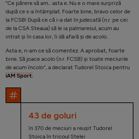
”Ce părere să am... asta e. Nu e o mare surpriză
Natație
după ce s-a întâmplat. Foarte bine, bravo celor de
Formula 1
la FCSB! După ce că i-a dat în judecată (n.r. pe cei
de la CSA Steaua) să le ia palmaresul, acum au
Gimnastică
intrat și în casa lor, îi dă afară și de acolo.
Auto
Asta e, n-am ce să comentez. A aprobat, foarte
Rugby
bine. Să joace acolo (n.r. FCSB) și toate meciurile
Ciclism
de acum încolo”, a declarat Tudorel Stoica pentru
Alte sporturi
iAM Sport.
JO 2024
JO 2026
43 de goluri
în 370 de meciuri a reușit Tudorel
Stoica în tricoul Stelei