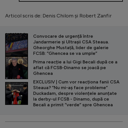
Articol scris de: Denis Chilom și Robert Zanfir
CITEȘTE ȘI
Convocare de urgență între
Jandarmerie și Ultrașii CSA Steaua.
Gheorghe Mustață, lider de galerie
FCSB: ”Ghencea se va umple”
Prima reacție a lui Gigi Becali după ce a
aflat că FCSB-Dinamo se joacă pe
Ghencea
EXCLUSIV | Cum vor reacționa fanii CSA
Steaua? ”Nu mi-aș face probleme”
Duckadam, despre violențele anunțate
la derby-ul FCSB - Dinamo, după ce
Becali a primit ”verde” spre Ghencea