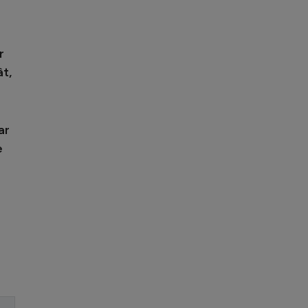
r
ât,
ar
e