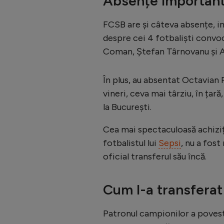
Absențe importante
FCSB are și câteva absențe, im
despre cei 4 fotbaliști convoc
Coman, Ştefan Târnovanu şi A
În plus, au absentat Octavian
vineri, ceva mai târziu, în țar
la București.
Cea mai spectaculoasă achiziț
fotbalistul lui
Sepsi
, nu a fost
oficial transferul său încă.
Cum l-a transferat
Patronul campionilor a povesti