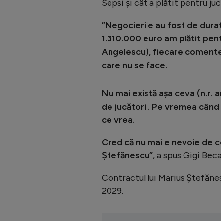
Sepsi și cât a plătit pentru ju
”Negocierile au fost de dura
1.310.000 euro am plătit pent
Angelescu), fiecare comenteaz
care nu se face.
Nu mai există așa ceva (n.r. 
de jucători.. Pe vremea când
ce vrea.
Cred că nu mai e nevoie de c
Ștefănescu”
, a spus Gigi Becal
Contractul lui Marius Ștefănes
2029.