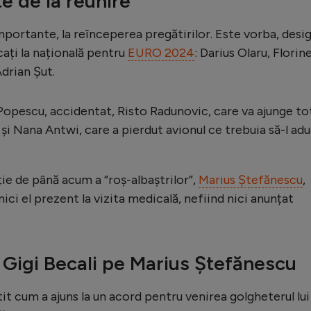
 de la reunire
portante, la reînceperea pregătirilor. Este vorba, desig
ați la națională pentru
EURO 2024
: Darius Olaru, Florine
drian Şut.
 Popescu, accidentat, Risto Radunovic, care va ajunge to
ă, și Nana Antwi, care a pierdut avionul ce trebuia să-l ad
ie de până acum a ”roș-albaștrilor”,
Marius Ştefănescu
,
 nici el prezent la vizita medicală, nefiind nici anunțat
 Gigi Becali pe Marius Ștefănescu
t cum a ajuns la un acord pentru venirea golgheterul lui