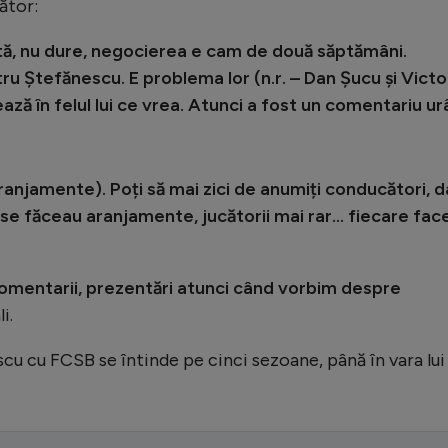
cător:
tă, nu dure, negocierea e cam de două săptămâni.
ru Ștefănescu. E problema lor (n.r. – Dan Șucu și Victo
ă în felul lui ce vrea. Atunci a fost un comentariu ur
aranjamente). Poți să mai zici de anumiți conducători, d
 se făceau aranjamente, jucătorii mai rar… fiecare fac
omentarii, prezentări atunci când vorbim despre
i.
cu cu FCSB se întinde pe cinci sezoane, până în vara lui