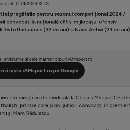
ualizat: 14.06.2024 12:48
tfel pregătirile pentru sezonul competițional 2024 /
rii convocați la națională cât și mijlocașul ofensiv
li Risto Radunovic (32 de ani) și Nana Antwi (23 de ani)
e, emisiunile și cele mai tari clipuri iAMsport.ro
rmărește iAMsport.ro pe Google
neri dimineață vizita medicală la Chiajna Medical Center
baliști, printre care și doi juniori convocați în premieră
șanu și Marc Rădulescu.