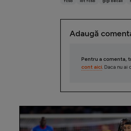
fcsb
lot fcsb
gigi becali
Adaugă comenta
Pentru a comenta, tre
cont aici
. Daca nu ai