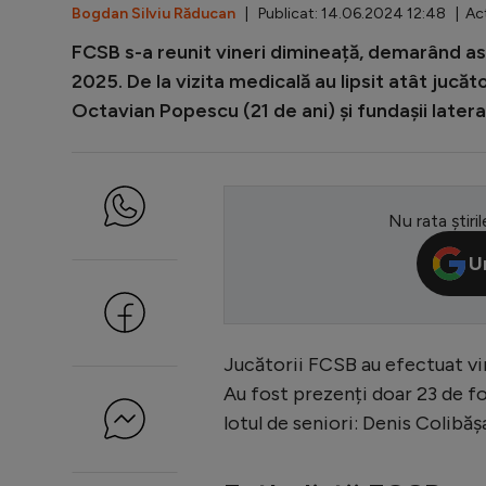
Bogdan Silviu Răducan
| Publicat: 14.06.2024 12:48 | Act
FCSB s-a reunit vineri dimineață, demarând as
2025. De la vizita medicală au lipsit atât jucăto
Octavian Popescu (21 de ani) și fundașii latera
Nu rata știril
U
Jucătorii FCSB au efectuat vi
Au fost prezenți doar 23 de fot
lotul de seniori: Denis Colibă