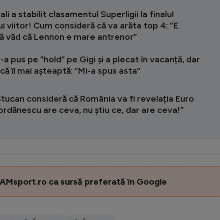
li a stabilit clasamentul Superligii la finalul
i viitor! Cum consideră că va arăta top 4: ”E
să văd că Lennon e mare antrenor”
-a pus pe ”hold” pe Gigi și a plecat în vacanță, dar
ncă îl mai așteaptă: ”Mi-a spus asta”
tucan consideră că România va fi revelația Euro
ordănescu are ceva, nu știu ce, dar are ceva!”
AMsport.ro ca sursă preferată în Google