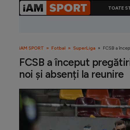
TOATE ST
iAM SPORT
Fotbal
SuperLiga
FCSB a începu
FCSB a început pregătir
noi și absenți la reunire