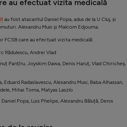
re au efectuat vizita medicală
SB
au fost atacantul Daniel Popa, adus de la U Cluj, și
rumuturi: Alexandru Musi și Malcom Edjouma.
lor FCSB care au efectuat vizita medicală:
c Rădulescu, Andrei Vlad
onuț Panțîru, Joyskim Dawa, Denis Haruț, Vlad Chiricheș,
Eduard Radaslavescu, Alexandru Musi, Baba Alhassan,
ndele, Mihai Toma, Matyas Laszlo
Daniel Popa, Luis Phelipe, Alexandru Băluță, Denis