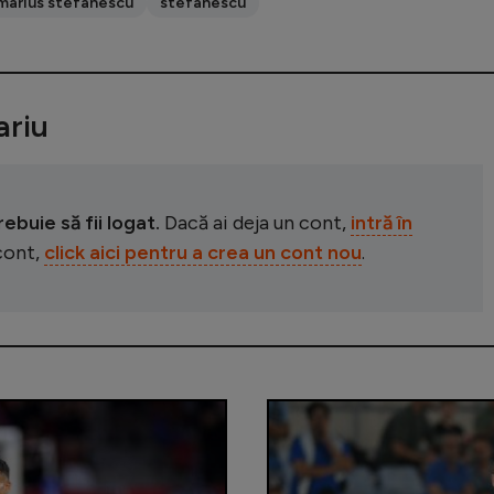
marius stefanescu
stefanescu
riu
buie să fii logat.
Dacă ai deja un cont,
intră în
 cont,
click aici pentru a crea un cont nou
.