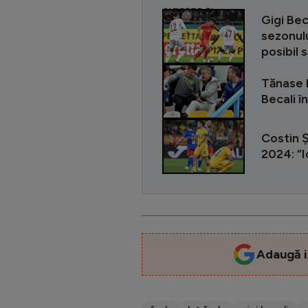
CITEȘTE ȘI
Gigi Beca
sezonulu
posibil 
Tănase l
Becali î
Costin Ș
2024: ”I
Adaugă i