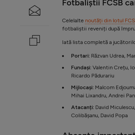
Fotbaliștii FCSB ca
Celelalte
noutăți din lotul FC
fotbaliștii reveniți după împ
Iată lista completă a jucători
Portari:
Răzvan Udrea, Mar
Fundași:
Valentin Crețu, I
Ricardo Pădurariu
Mijlocași:
Malcom Edjouma, 
Mihai Lixandru, Andrei Pa
Atacanți:
David Miculescu, 
Colibășanu, David Popa