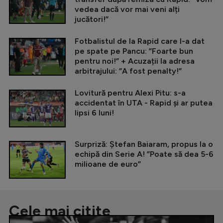
vedea dacă vor mai veni alți
jucători!”
Fotbalistul de la Rapid care l-a dat
pe spate pe Pancu: ”Foarte bun
pentru noi!” + Acuzații la adresa
arbitrajului: ”A fost penalty!”
Lovitură pentru Alexi Pitu: s-a
accidentat în UTA - Rapid și ar putea
lipsi 6 luni!
Surpriză: Ștefan Baiaram, propus la o
echipă din Serie A! ”Poate să dea 5-6
milioane de euro”
Cele mai citite