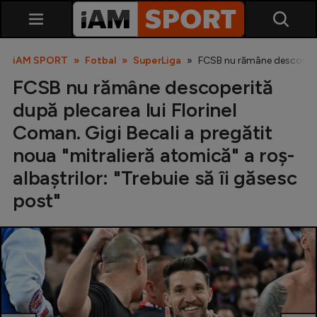
iAM SPORT
Fotbal
SuperLiga
FCSB nu rămâne descoperită
FCSB nu rămâne descoperită
după plecarea lui Florinel
Coman. Gigi Becali a pregătit
noua "mitralieră atomică" a roș-
albaștrilor: "Trebuie să îi găsesc
SuperLiga
post"
Liga 2
Cupa României
Echipa Națională
U21
Fotbal feminin