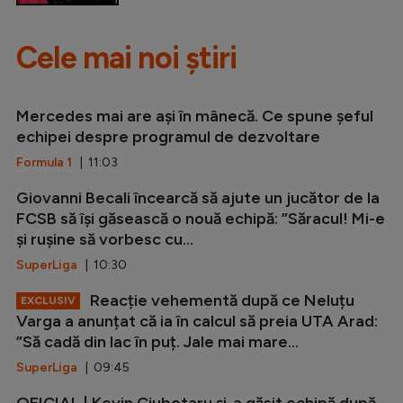
Cele mai noi știri
Mercedes mai are ași în mânecă. Ce spune șeful
echipei despre programul de dezvoltare
Formula 1
| 11:03
Giovanni Becali încearcă să ajute un jucător de la
FCSB să își găsească o nouă echipă: ”Săracul! Mi-e
și rușine să vorbesc cu...
SuperLiga
| 10:30
Reacție vehementă după ce Neluțu
EXCLUSIV
Varga a anunțat că ia în calcul să preia UTA Arad:
”Să cadă din lac în puț. Jale mai mare...
SuperLiga
| 09:45