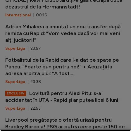
OFICIAL | Kevin Ciubotaru și-a găsit echipă după
dezastrul de la Hermannstadt!
Internațional
| 00:16
Adrian Mihalcea a anunțat un nou transfer după
remiza cu Rapid: ”Vom vedea dacă vor mai veni
alți jucători!”
SuperLiga
| 23:57
Fotbalistul de la Rapid care l-a dat pe spate pe
Pancu: ”Foarte bun pentru noi!” + Acuzații la
adresa arbitrajului: ”A fost...
SuperLiga
| 23:38
Lovitură pentru Alexi Pitu: s-a
EXCLUSIV
accidentat în UTA - Rapid și ar putea lipsi 6 luni!
SuperLiga
| 22:53
Liverpool pregătește o ofertă uriașă pentru
Bradley Barcola! PSG ar putea cere peste 150 de