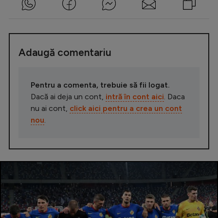
Adaugă comentariu
Pentru a comenta, trebuie să fii logat.
Dacă ai deja un cont,
intră în cont aici
. Daca
nu ai cont,
click aici pentru a crea un cont
nou
.