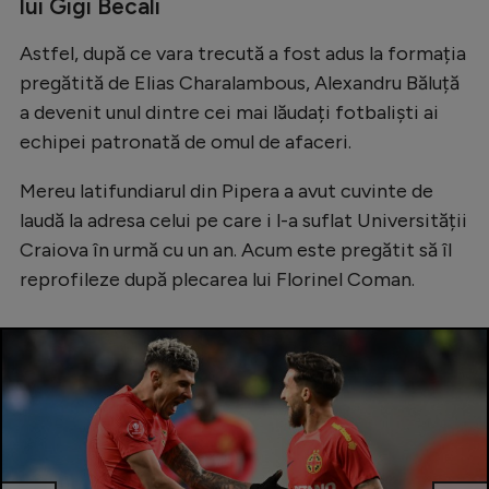
lui Gigi Becali
Natație
Astfel, după ce vara trecută a fost adus la formația
Formula 1
pregătită de Elias Charalambous, Alexandru Băluță
Gimnastică
a devenit unul dintre cei mai lăudați fotbaliști ai
echipei patronată de omul de afaceri.
Auto
Rugby
Mereu latifundiarul din Pipera a avut cuvinte de
laudă la adresa celui pe care i l-a suflat Universității
Ciclism
Craiova în urmă cu un an. Acum este pregătit să îl
Alte sporturi
reprofileze după plecarea lui Florinel Coman.
JO 2024
JO 2026