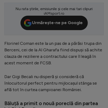
Serie A
Nu rata știrile, emisiunile și cele mai tari clipuri
iAMsport.ro
Bundesliga
Urmărește-ne pe Google
Ligue 1
Campionate
Starurile fotbalului
Florinel Coman este la un pas de a părăsi trupa din
Berceni, cei de la Al Gharafa fiind dispuși să achite
EURO 2024
clauza de reziliere a contractului care îl leagă în
Stranieri
acest moment de FCSB.
Clasamente
Dar Gigi Becali nu disperă și consideră că
înlocuitorul perfect pentru mijlocașul stânga se
află tot în curtea campioanei României.
Tenis
Băluță a primit o nouă poreclă din partea
Handbal