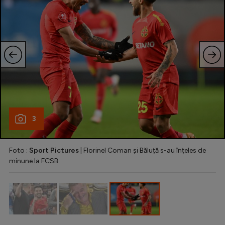
3
Foto :
Sport Pictures
| Florinel Coman și Băluță s-au înțeles de
minune la FCSB