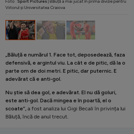
Foto :
Sport Pictures
| Băluță a mai jucat în prima divizie pentru
Viitorul și Universitatea Craiova
„Băluță e numărul 1. Face tot, deposedează, faza
defensivă, e argintul viu. La cât e de pitic, dă la o
parte om de doi metri. E pitic, dar puternic. E
adevărat că e anti-gol.
Nu știe să dea gol, e adevărat. El nu dă goluri,
este anti-gol. Dacă mingea e în poartă, el o
scoate”,
a fost analiza lui Gigi Becali în privința lui
Băluță, încă de anul trecut.