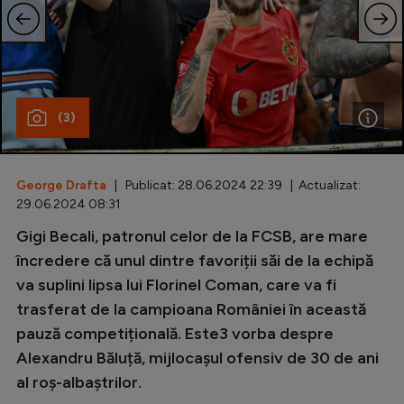
Special
Diverse
Inedit
(3)
Clasamente
George Drafta
| Publicat: 28.06.2024 22:39 | Actualizat:
29.06.2024 08:31
Champions League
Gigi Becali, patronul celor de la FCSB, are mare
încredere că unul dintre favoriții săi de la echipă
Europa League
va suplini lipsa lui Florinel Coman, care va fi
Conference League
trasferat de la campioana României în această
CM 2026
pauză competițională. Este3 vorba despre
Alexandru Băluță, mijlocașul ofensiv de 30 de ani
Premier League
al roș-albaștrilor.
LaLiga