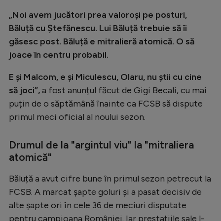
„Noi avem jucători prea valoroși pe posturi,
Băluță cu Ștefănescu. Lui Băluță trebuie să îi
găsesc post. Băluță e mitralieră atomică. O să
joace în centru probabil.
E și Malcom, e și Miculescu, Olaru, nu știi cu cine
să joci”,
a fost anunțul făcut de Gigi Becali, cu mai
puțin de o săptămână înainte ca FCSB să dispute
primul meci oficial al noului sezon.
Drumul de la "argintul viu" la "mitraliera
atomică"
Băluță a avut cifre bune în primul sezon petrecut la
FCSB. A marcat șapte goluri și a pasat decisiv de
alte șapte ori în cele 36 de meciuri disputate
pentru campioana României. Iar prestațiile sale l-