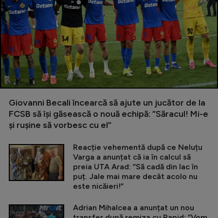
Giovanni Becali încearcă să ajute un jucător de la
FCSB să își găsească o nouă echipă: ”Săracul! Mi-e
și rușine să vorbesc cu el”
Reacție vehementă după ce Neluțu
Varga a anunțat că ia în calcul să
preia UTA Arad: ”Să cadă din lac în
puț. Jale mai mare decât acolo nu
este nicăieri!”
Adrian Mihalcea a anunțat un nou
transfer după remiza cu Rapid: ”Vom