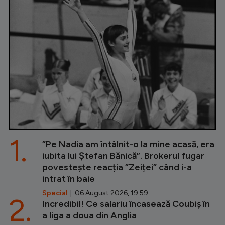
1.
”Pe Nadia am întâlnit-o la mine acasă, era
iubita lui Ștefan Bănică”. Brokerul fugar
povestește reacția ”Zeiței” când i-a
intrat în baie
Special
| 06 August 2026, 19:59
2.
Incredibil! Ce salariu încasează Coubiș în
a liga a doua din Anglia