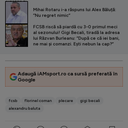
CITEȘTE ȘI
Mihai Rotaru i-a răspuns lui Alex Băluță:
”Nu regret nimic”
FCSB riscă să piardă cu 3-0 primul meci
al sezonului! Gigi Becali, tiradă la adresa
lui Răzvan Burleanu: ”După ce că iei bani,
ne mai și comanzi. Ești nebun la cap?”
Adaugă iAMsport.ro ca sursă preferată în
Google
fcsb
florinel coman
plecare
gigi becali
alexandru baluta