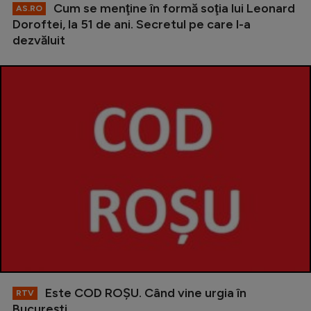
Cum se menţine în formă soţia lui Leonard
AS.RO
Doroftei, la 51 de ani. Secretul pe care l-a
dezvăluit
Este COD ROŞU. Când vine urgia în
RTV
Bucureşti