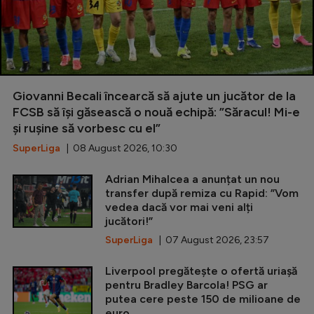
Giovanni Becali încearcă să ajute un jucător de la
FCSB să își găsească o nouă echipă: ”Săracul! Mi-e
și rușine să vorbesc cu el”
SuperLiga
| 08 August 2026, 10:30
Adrian Mihalcea a anunțat un nou
transfer după remiza cu Rapid: ”Vom
vedea dacă vor mai veni alți
jucători!”
SuperLiga
| 07 August 2026, 23:57
Liverpool pregătește o ofertă uriașă
pentru Bradley Barcola! PSG ar
putea cere peste 150 de milioane de
euro