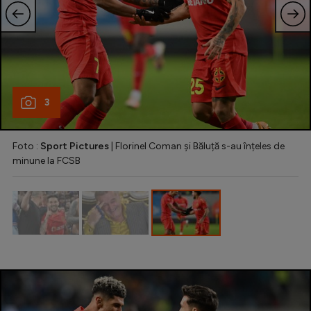
Intră în cont
Creează cont
3
Foto :
Sport Pictures
| Florinel Coman și Băluță s-au înțeles de
minune la FCSB