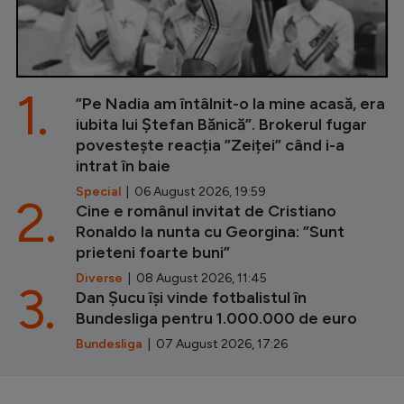
1.
”Pe Nadia am întâlnit-o la mine acasă, era
iubita lui Ștefan Bănică”. Brokerul fugar
povestește reacția ”Zeiței” când i-a
intrat în baie
Special
| 06 August 2026, 19:59
2.
Cine e românul invitat de Cristiano
Ronaldo la nunta cu Georgina: ”Sunt
prieteni foarte buni”
Diverse
| 08 August 2026, 11:45
3.
Dan Șucu își vinde fotbalistul în
Bundesliga pentru 1.000.000 de euro
Bundesliga
| 07 August 2026, 17:26