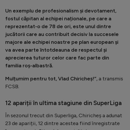
Intră în cont
Un exemplu de profesionalism și devotament,
Creează cont
fostul căpitan al echipei naționale, pe care a
reprezentat-o de 78 de ori, este unul dintre
jucătorii care au contribuit decisiv la succesele
majore ale echipei noastre pe plan european și
va avea parte întotdeauna de respectul și
aprecierea tuturor celor care fac parte din
familia roș-albastră.
Mulțumim pentru tot, Vlad Chiricheș!”
, a transmis
FCSB.
12 apariții în ultima stagiune din SuperLiga
În sezonul trecut din Superliga, Chiricheș a adunat
23 de apariții, 12 dintre acestea fiind înregistrate