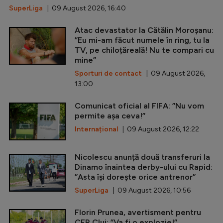
SuperLiga
| 09 August 2026, 16:40
Atac devastator la Cătălin Moroșanu:
”Eu mi-am făcut numele în ring, tu la
TV, pe chiloțăreală! Nu te compari cu
mine”
Sporturi de contact
| 09 August 2026,
13:00
Comunicat oficial al FIFA: ”Nu vom
permite așa ceva!”
Internațional
| 09 August 2026, 12:22
Nicolescu anunță două transferuri la
Dinamo înaintea derby-ului cu Rapid:
”Asta își dorește orice antrenor”
SuperLiga
| 09 August 2026, 10:56
Florin Prunea, avertisment pentru
CFR Cluj: ”Va fi o explozie!”