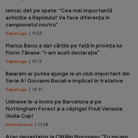
Iencsi, dat pe spate: ”Cea mai importantă
achiziție a Rapidului! Va face diferența în
campionatul nostru”
SuperLiga
| 15:55
Marius Baciu a dat cărțile pe față în privința lui
Florin Tănase: ”I-am auzit declarația”
SuperLiga
| 15:13
Baiaram ar putea ajunge la un club important din
Serie A! Giovanni Becali e implicat în tratative
SuperLiga
| 14:31
Udinese le-a învins pe Barcelona și pe
Nottingham Forest și a câștigat Friuli Venezia
Giulia Cup!
Internațional
| 13:58
Atac devastator la Cătălin Moroșanu: ”Eu mi-am