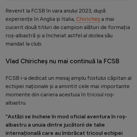
Serie A
Revenit la FCSB în vara anului 2023, după
experiențe în Anglia și Italia,
Chiricheș
a mai
Bundesliga
cucerit două titluri de campion alături de formația
Ligue 1
roș-albastră și a încheiat astfel al doilea său
Campionate
mandat la club.
Starurile fotbalului
Vlad Chiricheș nu mai continuă la FCSB
EURO 2024
Stranieri
FCSB i-a dedicat un mesaj amplu fostului căpitan al
echipei naționale și a amintit cele mai importante
Clasamente
momente din cariera acestuia în tricoul roș-
albastru.
”Astăzi se încheie în mod oficial aventura în roș-
Tenis
albastru a unuia dintre jucătorii de talie
Handbal
internațională care au îmbrăcat tricoul echipei