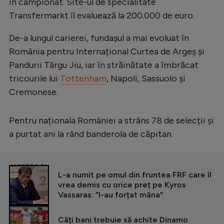
în campionat. Site-ul de specialitate
Transfermarkt îl evaluează la 200.000 de euro.
De-a lungul carierei, fundașul a mai evoluat în
România pentru Internațional Curtea de Argeș și
Pandurii Târgu Jiu, iar în străinătate a îmbrăcat
tricourile lui
Tottenham
, Napoli, Sassuolo și
Cremonese.
Pentru naționala României a strâns 78 de selecții și
a purtat ani la rând banderola de căpitan.
CITEȘTE ȘI
L-a numit pe omul din fruntea FRF care îl
vrea demis cu orice preț pe Kyros
Vassaras: ”I-au forțat mâna”
Câți bani trebuie să achite Dinamo