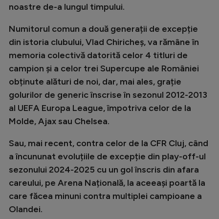
noastre de-a lungul timpului.
Natație
Formula 1
Numitorul comun a două generații de excepție
din istoria clubului, Vlad Chiricheș, va rămâne în
Gimnastică
memoria colectivă datorită celor 4 titluri de
Auto
campion și a celor trei Supercupe ale României
obținute alături de noi, dar, mai ales, grație
Rugby
golurilor de generic înscrise în sezonul 2012-2013
Ciclism
al UEFA Europa League, împotriva celor de la
Alte sporturi
Molde, Ajax sau Chelsea.
JO 2024
Sau, mai recent, contra celor de la CFR Cluj, când
JO 2026
a încununat evoluțiile de excepție din play-off-ul
sezonului 2024-2025 cu un gol înscris din afara
careului, pe Arena Națională, la aceeași poartă la
care făcea minuni contra multiplei campioane a
Olandei.