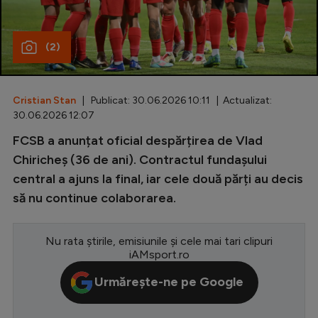
Special
(2)
Diverse
Inedit
Cristian Stan
| Publicat: 30.06.2026 10:11 | Actualizat:
Clasamente
30.06.2026 12:07
FCSB a anunțat oficial despărțirea de Vlad
Chiricheș (36 de ani). Contractul fundașului
central a ajuns la final, iar cele două părți au decis
Champions League
să nu continue colaborarea.
Europa League
Conference League
Nu rata știrile, emisiunile și cele mai tari clipuri
iAMsport.ro
CM 2026
Urmărește-ne pe Google
Premier League
LaLiga