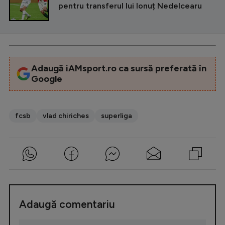
pentru transferul lui Ionuț Nedelcearu
Adaugă iAMsport.ro ca sursă preferată în
Google
fcsb
vlad chiriches
superliga
Adaugă comentariu