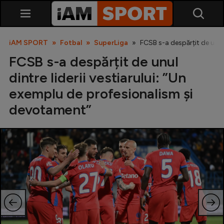
iAM SPORT
Fotbal
SuperLiga
FCSB s-a despărțit de unul
FCSB s-a despărțit de unul
dintre liderii vestiarului: ”Un
exemplu de profesionalism și
devotament”
SuperLiga
Liga 2
Cupa României
Echipa Națională
U21
Fotbal feminin