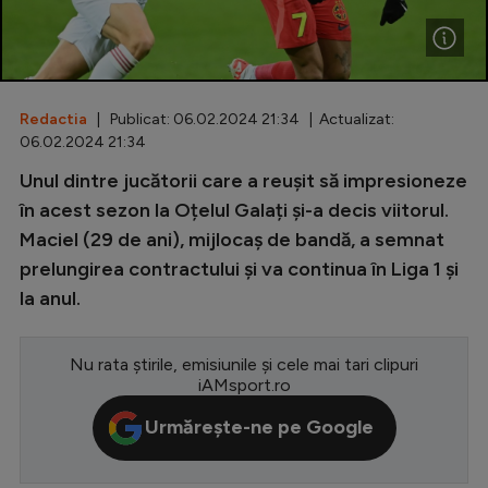
Special
Diverse
Inedit
Redactia
| Publicat: 06.02.2024 21:34 | Actualizat:
06.02.2024 21:34
Clasamente
Unul dintre jucătorii care a reușit să impresioneze
în acest sezon la Oțelul Galați și-a decis viitorul.
Maciel (29 de ani), mijlocaș de bandă, a semnat
prelungirea contractului și va continua în Liga 1 și
Champions League
la anul.
Europa League
Conference League
Nu rata știrile, emisiunile și cele mai tari clipuri
iAMsport.ro
CM 2026
Urmărește-ne pe Google
Premier League
LaLiga