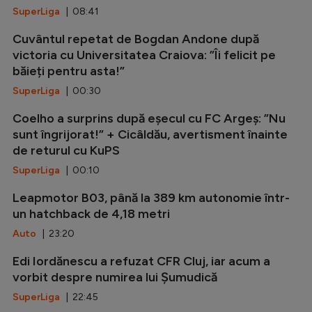
SuperLiga
| 08:41
Cuvântul repetat de Bogdan Andone după
victoria cu Universitatea Craiova: ”Îi felicit pe
băieți pentru asta!”
SuperLiga
| 00:30
Coelho a surprins după eșecul cu FC Argeș: ”Nu
sunt îngrijorat!” + Cicâldău, avertisment înainte
de returul cu KuPS
SuperLiga
| 00:10
Leapmotor B03, până la 389 km autonomie într-
un hatchback de 4,18 metri
Auto
| 23:20
Edi Iordănescu a refuzat CFR Cluj, iar acum a
vorbit despre numirea lui Șumudică
SuperLiga
| 22:45