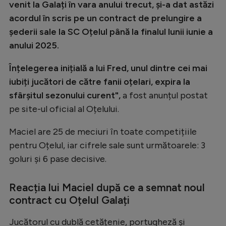
venit la Galați în vara anului trecut, și-a dat astăzi
Natație
acordul în scris pe un contract de prelungire a
Formula 1
șederii sale la SC Oțelul până la finalul lunii iunie a
anului 2025.
Gimnastică
Auto
Înțelegerea inițială a lui Fred, unul dintre cei mai
iubiți jucători de către fanii oțelari, expira la
Rugby
sfârșitul sezonului curent",
a fost anunțul postat
Ciclism
pe site-ul oficial al Oțelului.
Alte sporturi
Maciel are 25 de meciuri în toate competițiile
JO 2024
pentru Oțelul, iar cifrele sale sunt următoarele: 3
goluri și 6 pase decisive.
JO 2026
Reacția lui Maciel după ce a semnat noul
contract cu Oțelul Galați
Jucătorul cu dublă cetățenie, portugheză și