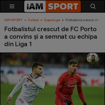
iAM SPORT
Fotbal
SuperLiga
Fotbalistul crescut de FC 
Fotbalistul crescut de FC Porto
a convins și a semnat cu echipa
din Liga 1
SuperLiga
Liga 2
Cupa României
Echipa Națională
U21
Fotbal feminin