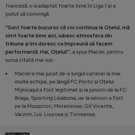
Intră în cont
franceză, s-a adaptat foarte bine în Liga 1 și a
Creează cont
putut să convingă.
"Sunt foarte bucuros că voi continua la Oțelul, mă
simt foarte bine aici, iubesc atmosfera din
tribune și îmi doresc ca împreună să facem
performanță. Hai, Oțelul!”,
a spus Maciel, pentru
sursa citată mai sus.
Maciel a mai jucat de-a lungul carierei la mai
multe echipe, pe lângă FC Porto și Oțelul.
Mijlocașul a fost legitimat și la juniorii de la FC
Braga, Sporting Lisabona, iar la seniori a fost
pe la Mouscron, Moreirense, Gil Vicente,
Varzim, Lus. Lourosa și Torreense.
CITEȘTE ȘI