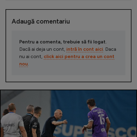
Adaugă comentariu
Pentru a comenta, trebuie să fii logat.
Dacă ai deja un cont,
intră în cont aici
. Daca
nu ai cont,
click aici pentru a crea un cont
nou
.