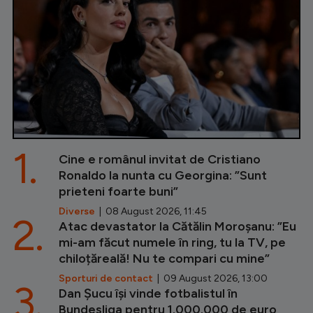
1.
Cine e românul invitat de Cristiano
Ronaldo la nunta cu Georgina: ”Sunt
prieteni foarte buni”
Diverse
| 08 August 2026, 11:45
2.
Atac devastator la Cătălin Moroșanu: ”Eu
mi-am făcut numele în ring, tu la TV, pe
chiloțăreală! Nu te compari cu mine”
Sporturi de contact
| 09 August 2026, 13:00
3.
Dan Șucu își vinde fotbalistul în
Bundesliga pentru 1.000.000 de euro