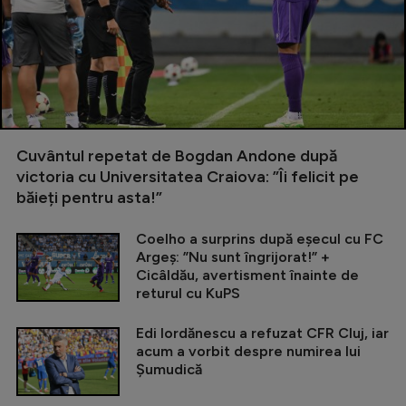
Cuvântul repetat de Bogdan Andone după
victoria cu Universitatea Craiova: ”Îi felicit pe
băieți pentru asta!”
Coelho a surprins după eșecul cu FC
Argeș: ”Nu sunt îngrijorat!” +
Cicâldău, avertisment înainte de
returul cu KuPS
Edi Iordănescu a refuzat CFR Cluj, iar
acum a vorbit despre numirea lui
Șumudică