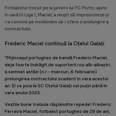
Serie A
Fotbalistul trecut pe la juniorii lui FC Porto, ajuns
în vară în Liga 1, Maciel, a reușit să impresioneze și
Bundesliga
i-a convins pe moldoveni să-i ofere o prelungire a
Ligue 1
contractului.
Campionate
Frederic Maciel continuă la Oțelul Galați
Starurile fotbalului
EURO 2024
"Mijlocașul portughez de bandă Frederic Maciel,
deja foarte îndrăgit de suporterii roș-alb-albaștri,
Stranieri
a semnat astăzi (n.r.- miercuri, 6 februarie)
Clasamente
prelungirea contractului scadent în vara acestui
an. El va juca la SC Oțelul Galați cel puțin până în
vara anului 2025.
Tenis
Veștile bune trebuie răspândite repede! Frederic
Ferreira Maciel, fotbalist portughez de 29 de ani,
Handbal