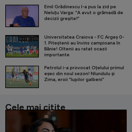
Emil Grădinescu l-a pus la zid pe
Neluțu Varga: ”A avut o grămadă de
decizii greșite!”
Universitatea Craiova - FC Argeș 0-
1. Piteștenii au învins campioana în
Bănie! Oltenii au ratat ocazii
importante
Petrolul i-a provocat Oțelului primul
eșec din noul sezon! Nlundulu și
Zima, eroii ”lupilor galbeni”
Cele mai citite