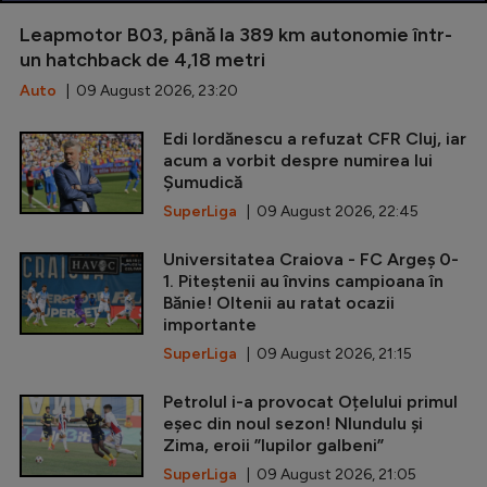
Leapmotor B03, până la 389 km autonomie într-
un hatchback de 4,18 metri
Auto
| 09 August 2026, 23:20
Edi Iordănescu a refuzat CFR Cluj, iar
acum a vorbit despre numirea lui
Șumudică
SuperLiga
| 09 August 2026, 22:45
Universitatea Craiova - FC Argeș 0-
1. Piteștenii au învins campioana în
Bănie! Oltenii au ratat ocazii
importante
SuperLiga
| 09 August 2026, 21:15
Petrolul i-a provocat Oțelului primul
eșec din noul sezon! Nlundulu și
Zima, eroii ”lupilor galbeni”
SuperLiga
| 09 August 2026, 21:05