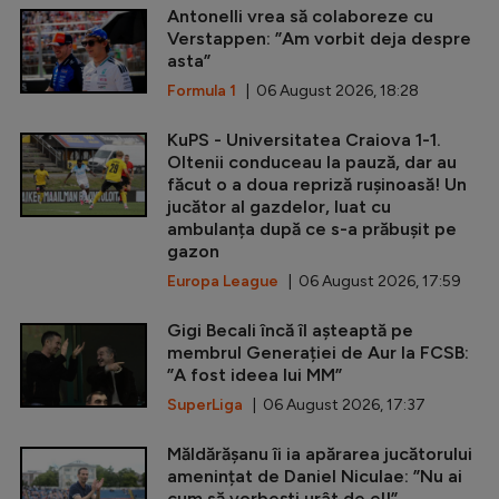
Antonelli vrea să colaboreze cu
Verstappen: ”Am vorbit deja despre
asta”
Formula 1
| 06 August 2026, 18:28
KuPS - Universitatea Craiova 1-1.
Oltenii conduceau la pauză, dar au
făcut o a doua repriză rușinoasă! Un
jucător al gazdelor, luat cu
ambulanța după ce s-a prăbușit pe
gazon
Europa League
| 06 August 2026, 17:59
Gigi Becali încă îl așteaptă pe
membrul Generației de Aur la FCSB:
”A fost ideea lui MM”
SuperLiga
| 06 August 2026, 17:37
Măldărășanu îi ia apărarea jucătorului
amenințat de Daniel Niculae: ”Nu ai
cum să vorbești urât de el!”