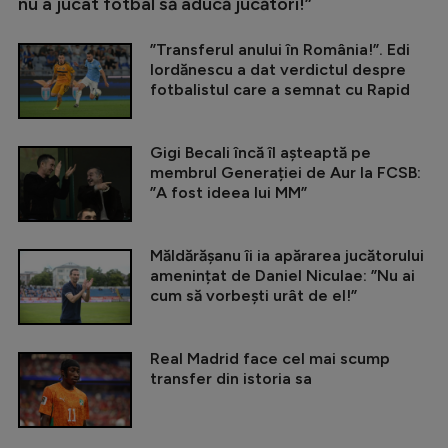
nu a jucat fotbal să aducă jucători!”
”Transferul anului în România!”. Edi
Iordănescu a dat verdictul despre
fotbalistul care a semnat cu Rapid
Gigi Becali încă îl așteaptă pe
membrul Generației de Aur la FCSB:
”A fost ideea lui MM”
Măldărășanu îi ia apărarea jucătorului
amenințat de Daniel Niculae: ”Nu ai
cum să vorbești urât de el!”
Real Madrid face cel mai scump
transfer din istoria sa