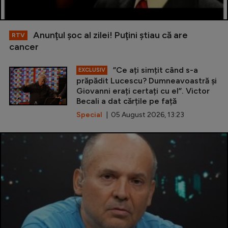
Anunţul şoc al zilei! Puţini ştiau că are
RTV
cancer
”Ce ați simțit când s-a
EXCLUSIV
prăpădit Lucescu? Dumneavoastră și
Giovanni erați certați cu el”. Victor
Becali a dat cărțile pe față
Special
| 05 August 2026, 13:23