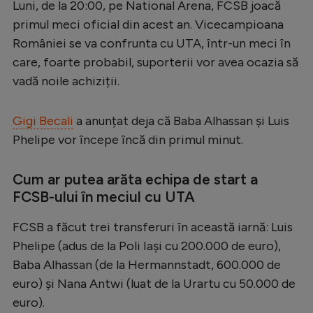
Luni, de la 20:00, pe National Arena, FCSB joacă
Serie A
primul meci oficial din acest an. Vicecampioana
României se va confrunta cu UTA, într-un meci în
Bundesliga
care, foarte probabil, suporterii vor avea ocazia să
Ligue 1
vadă noile achiziții.
Campionate
Gigi Becali
a anunțat deja că Baba Alhassan și Luis
Starurile fotbalului
Phelipe vor începe încă din primul minut.
EURO 2024
Stranieri
Cum ar putea arăta echipa de start a
FCSB-ului în meciul cu UTA
Clasamente
FCSB a făcut trei transferuri în această iarnă: Luis
Phelipe (adus de la Poli Iași cu 200.000 de euro),
Baba Alhassan (de la Hermannstadt, 600.000 de
Tenis
euro) și Nana Antwi (luat de la Urartu cu 50.000 de
Handbal
euro).