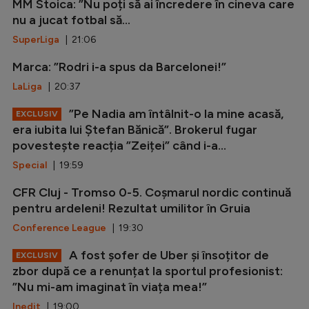
MM Stoica: ”Nu poți să ai încredere în cineva care
nu a jucat fotbal să...
SuperLiga
| 21:06
Marca: ”Rodri i-a spus da Barcelonei!”
LaLiga
| 20:37
”Pe Nadia am întâlnit-o la mine acasă,
EXCLUSIV
era iubita lui Ștefan Bănică”. Brokerul fugar
povestește reacția ”Zeiței” când i-a...
Special
| 19:59
CFR Cluj - Tromso 0-5. Coșmarul nordic continuă
pentru ardeleni! Rezultat umilitor în Gruia
Conference League
| 19:30
A fost șofer de Uber și însoțitor de
EXCLUSIV
zbor după ce a renunțat la sportul profesionist:
”Nu mi-am imaginat în viața mea!”
Inedit
| 19:00