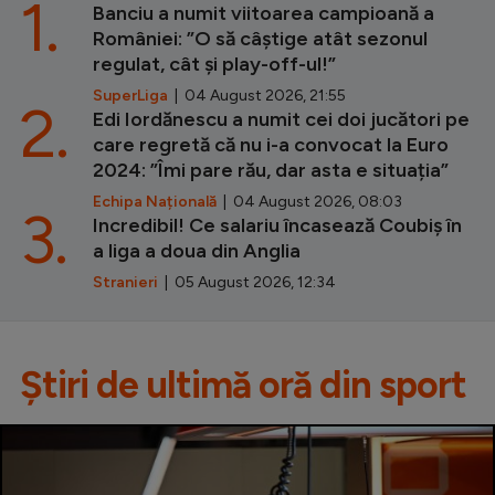
1.
Banciu a numit viitoarea campioană a
României: ”O să câștige atât sezonul
regulat, cât și play-off-ul!”
SuperLiga
| 04 August 2026, 21:55
2.
Edi Iordănescu a numit cei doi jucători pe
care regretă că nu i-a convocat la Euro
2024: ”Îmi pare rău, dar asta e situația”
Echipa Națională
| 04 August 2026, 08:03
3.
Incredibil! Ce salariu încasează Coubiș în
a liga a doua din Anglia
Stranieri
| 05 August 2026, 12:34
Știri de ultimă oră din sport