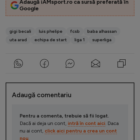
Adaugă iAMsport.ro ca sursă preferată în
Google
gigi becali
luis phelipe
fcsb
baba alhassan
uta arad
echipa de start
liga 1
superliga
Adaugă comentariu
Pentru a comenta, trebuie să fii logat.
Dacă ai deja un cont,
intră în cont aici
. Daca
nu ai cont,
click aici pentru a crea un cont
nou
.