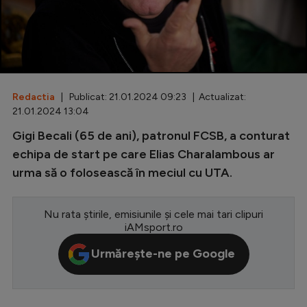
Special
Diverse
Inedit
Redactia
| Publicat: 21.01.2024 09:23 | Actualizat:
Clasamente
21.01.2024 13:04
Gigi Becali (65 de ani), patronul FCSB, a conturat
echipa de start pe care Elias Charalambous ar
urma să o folosească în meciul cu UTA.
Champions League
Europa League
Nu rata știrile, emisiunile și cele mai tari clipuri
Conference League
iAMsport.ro
CM 2026
Urmărește-ne pe Google
Premier League
LaLiga