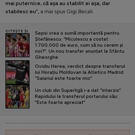
mai puternice, că aşa au stabilit ei aşa, dar
stabilesc eu”,
a mai spus Gigi Becali.
CITEȘTE ȘI
Sepsi vrea o sumă importantă pentru
Ștefănescu: ”Miculescu a costat
1.700.000 de euro, cum să nu cerem și
noi?”. Un nou transfer anunțat la Sfântu
Gheorghe
Ovidiu Herea, verdict despre transferul
lui Horațiu Moldovan la Atletico Madrid:
”Salariul este foarte mic”
Un club din Superligă i-a dat ”interzis”
Rapidului la transferul portarului său:
”Este foarte apreciat”