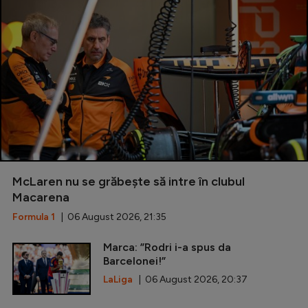
McLaren nu se grăbește să intre în clubul
Macarena
Formula 1
| 06 August 2026, 21:35
Marca: ”Rodri i-a spus da
Barcelonei!”
LaLiga
| 06 August 2026, 20:37