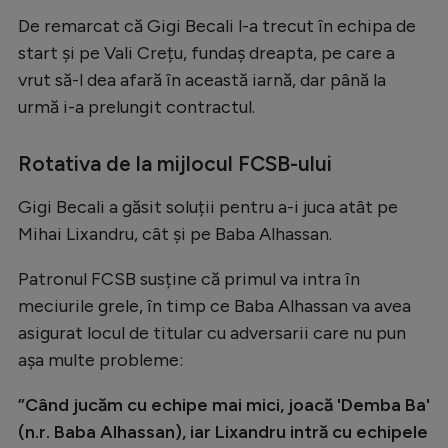
Intră în cont
De remarcat că Gigi Becali l-a trecut în echipa de
Creează cont
start și pe Vali Crețu, fundaș dreapta, pe care a
vrut să-l dea afară în această iarnă, dar până la
urmă i-a prelungit contractul.
Rotativa de la mijlocul FCSB-ului
Gigi Becali a găsit soluții pentru a-i juca atât pe
Mihai Lixandru, cât și pe Baba Alhassan.
Patronul FCSB susține că primul va intra în
meciurile grele, în timp ce Baba Alhassan va avea
asigurat locul de titular cu adversarii care nu pun
așa multe probleme:
”Când jucăm cu echipe mai mici, joacă 'Demba Ba'
(n.r. Baba Alhassan), iar Lixandru intră cu echipele