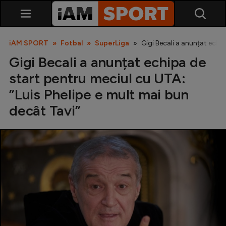
iAM SPORT
Fotbal
SuperLiga
Gigi Becali a anunțat echi
Gigi Becali a anunțat echipa de
start pentru meciul cu UTA:
”Luis Phelipe e mult mai bun
decât Tavi”
SuperLiga
Liga 2
Cupa României
Echipa Națională
U21
Fotbal feminin