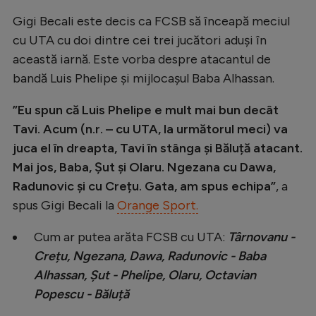
Natație
Gigi Becali este decis ca FCSB să înceapă meciul
cu UTA cu doi dintre cei trei jucători aduși în
Formula 1
această iarnă. Este vorba despre atacantul de
Gimnastică
bandă Luis Phelipe și mijlocașul Baba Alhassan.
Auto
”Eu spun că Luis Phelipe e mult mai bun decât
Rugby
Tavi. Acum (n.r. – cu UTA, la următorul meci) va
Ciclism
juca el în dreapta, Tavi în stânga și Băluță atacant.
Mai jos, Baba, Șut și Olaru. Ngezana cu Dawa,
Alte sporturi
Radunovic și cu Crețu. Gata, am spus echipa”
, a
JO 2024
spus Gigi Becali la
Orange Sport.
JO 2026
Cum ar putea arăta FCSB cu UTA:
Târnovanu -
Crețu, Ngezana, Dawa, Radunovic - Baba
Alhassan, Șut - Phelipe, Olaru, Octavian
Popescu - Băluță