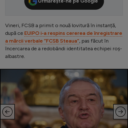
Urmărește-ne pe Google
Serie A
Bundesliga
Vineri, FCSB a primit o nouă lovitură în instanță,
Ligue 1
după ce
EUIPO i-a respins cererea de înregistrare
Campionate
a mărcii verbale ”FCSB Steaua”
, pas făcut în
încercarea de a redobândi identitatea echipei roș-
Starurile fotbalului
albastre.
EURO 2024
Stranieri
Clasamente
Tenis
Handbal