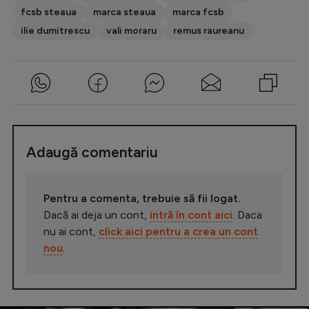
fcsb steaua
marca steaua
marca fcsb
ilie dumitrescu
vali moraru
remus raureanu
Adaugă comentariu
Pentru a comenta, trebuie să fii logat.
Dacă ai deja un cont,
intră în cont aici
. Daca
nu ai cont,
click aici pentru a crea un cont
nou
.