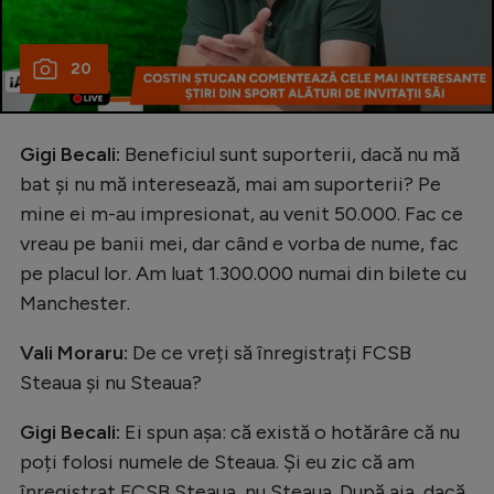
20
Gigi Becali:
Beneficiul sunt suporterii, dacă nu mă
bat și nu mă interesează, mai am suporterii? Pe
mine ei m-au impresionat, au venit 50.000. Fac ce
vreau pe banii mei, dar când e vorba de nume, fac
pe placul lor. Am luat 1.300.000 numai din bilete cu
Manchester.
Vali Moraru:
De ce vreți să înregistrați FCSB
Steaua și nu Steaua?
Gigi Becali:
Ei spun așa: că există o hotărâre că nu
poți folosi numele de Steaua. Și eu zic că am
înregistrat FCSB Steaua, nu Steaua. După aia, dacă