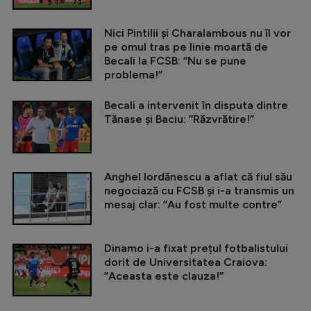
Nici Pintilii și Charalambous nu îl vor
pe omul tras pe linie moartă de
Becali la FCSB: ”Nu se pune
problema!”
Becali a intervenit în disputa dintre
Tănase și Baciu: ”Răzvrătire!”
Anghel Iordănescu a aflat că fiul său
negociază cu FCSB și i-a transmis un
mesaj clar: ”Au fost multe contre”
Dinamo i-a fixat prețul fotbalistului
dorit de Universitatea Craiova:
”Aceasta este clauza!”