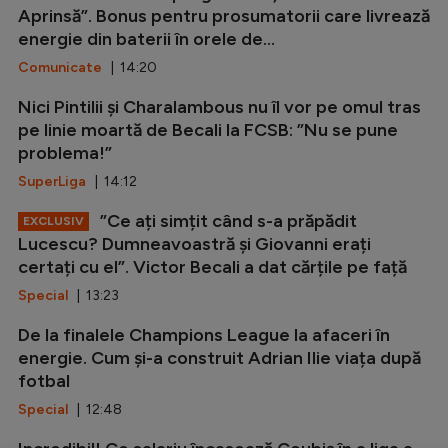
Aprinsă”. Bonus pentru prosumatorii care livrează
energie din baterii în orele de...
Comunicate
| 14:20
Nici Pintilii și Charalambous nu îl vor pe omul tras
pe linie moartă de Becali la FCSB: ”Nu se pune
problema!”
SuperLiga
| 14:12
”Ce ați simțit când s-a prăpădit
EXCLUSIV
Lucescu? Dumneavoastră și Giovanni erați
certați cu el”. Victor Becali a dat cărțile pe față
Special
| 13:23
De la finalele Champions League la afaceri în
energie. Cum și-a construit Adrian Ilie viața după
fotbal
Special
| 12:48