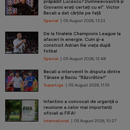
prăpădit Lucescu? Dumneavoastră și
Giovanni erați certați cu el”. Victor
Becali a dat cărțile pe față
Special
| 05 August 2026, 13:23
De la finalele Champions League la
afaceri în energie. Cum și-a
construit Adrian Ilie viața după
fotbal
Special
| 05 August 2026, 12:48
Becali a intervenit în disputa dintre
Tănase și Baciu: ”Răzvrătire!”
SuperLiga
| 05 August 2026, 11:55
Infantino a convocat de urgență o
reuniune a celor mai importanți
oficiali ai FIFA!
Internațional
| 05 August 2026, 10:27