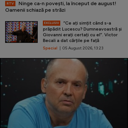
Ninge ca-n povești, la început de august!
RTV
Oamenii schiază pe străzi
”Ce ați simțit când s-a
EXCLUSIV
prăpădit Lucescu? Dumneavoastră și
Giovanni erați certați cu el”. Victor
Becali a dat cărțile pe față
Special
| 05 August 2026, 13:23