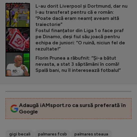
CITEȘTE ȘI
L-au dorit Liverpool și Dortmund, dar nu
l-au transferat pentru că e român:
”Poate dacă eram neamț aveam altă
traiectorie”
Fostul finanțator din Liga 1 o face praf
pe Dinamo, deși fiul său joacă pentru
echipa de juniori: ”O ruină, niciun fel de
rezultate!”
Florin Prunea a răbufnit: ”Și-a bătut
nevasta, a stat 3 săptămâni în comă!
Spală bani, nu îl interesează fotbalul”
Adaugă iAMsport.ro ca sursă preferată în
Google
gigi becali
palmares fcsb
palmares steaua