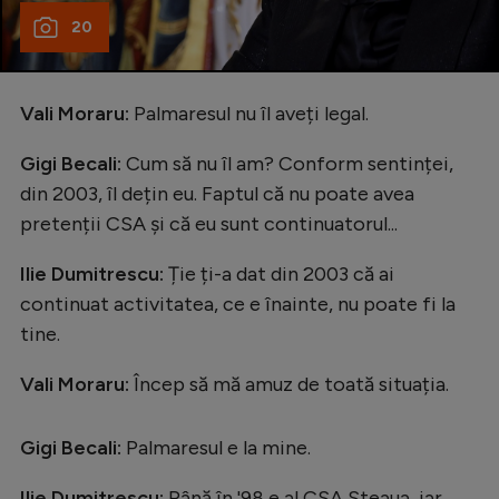
20
Vali Moraru:
Palmaresul nu îl aveți legal.
Gigi Becali:
Cum să nu îl am? Conform sentinței,
din 2003, îl dețin eu. Faptul că nu poate avea
pretenții CSA și că eu sunt continuatorul...
Ilie Dumitrescu:
Ție ți-a dat din 2003 că ai
continuat activitatea, ce e înainte, nu poate fi la
tine.
Vali Moraru:
Încep să mă amuz de toată situația.
Gigi Becali:
Palmaresul e la mine.
Ilie Dumitrescu:
Până în '98 e al CSA Steaua, iar