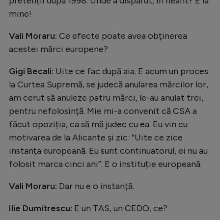
pretenții după 1998. Unde a dispărut, în neant? E la
mine!
Vali Moraru:
Ce efecte poate avea obținerea
acestei mărci europene?
Gigi Becali:
Uite ce fac după aia. E acum un proces
la Curtea Supremă, se judecă anularea mărcilor lor,
am cerut să anuleze patru mărci, le-au anulat trei,
pentru nefolosință. Mie mi-a convenit că CSA a
făcut opoziția, ca să mă judec cu ea. Eu vin cu
motivarea de la Alicante și zic: ”Uite ce zice
instanța europeană. Eu sunt continuatorul, ei nu au
folosit marca cinci ani”. E o instituție europeană.
Vali Moraru:
Dar nu e o instanță.
Ilie Dumitrescu:
E un TAS, un CEDO, ce?