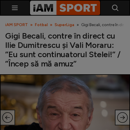
iAM SPORT
Fotbal
SuperLiga
Gigi Becali, contre în dire
Gigi Becali, contre în direct cu
Ilie Dumitrescu și Vali Moraru:
”Eu sunt continuatorul Stelei!” /
”Încep să mă amuz”
SuperLiga
Liga 2
Cupa României
Echipa Națională
U21
Fotbal feminin