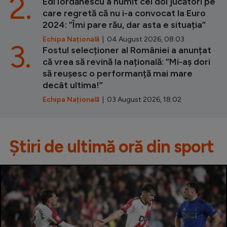
2.
Edi Iordănescu a numit cei doi jucători pe
care regretă că nu i-a convocat la Euro
2024: ”Îmi pare rău, dar asta e situația”
Echipa Națională
| 04 August 2026, 08:03
3.
Fostul selecționer al României a anunțat
că vrea să revină la națională: ”Mi-aș dori
să reușesc o performanță mai mare
decât ultima!”
Echipa Națională
| 03 August 2026, 18:02
Știri de ultimă oră din sport