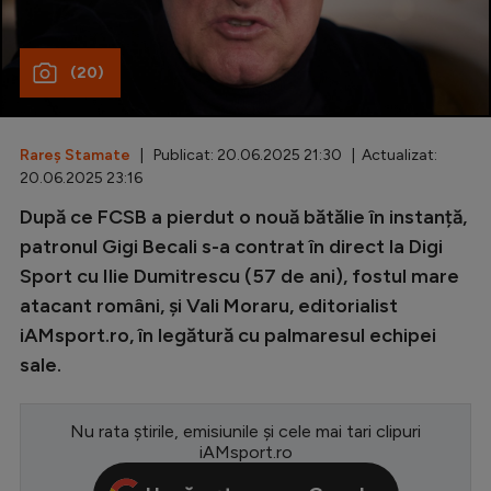
Special
(20)
Diverse
Inedit
Rareș Stamate
| Publicat: 20.06.2025 21:30 | Actualizat:
Clasamente
20.06.2025 23:16
După ce FCSB a pierdut o nouă bătălie în instanță,
patronul Gigi Becali s-a contrat în direct la Digi
Sport cu Ilie Dumitrescu (57 de ani), fostul mare
Champions League
atacant români, și Vali Moraru, editorialist
Europa League
iAMsport.ro, în legătură cu palmaresul echipei
Conference League
sale.
CM 2026
Nu rata știrile, emisiunile și cele mai tari clipuri
Premier League
iAMsport.ro
LaLiga