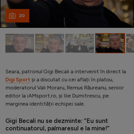
Natație
20
Formula 1
Gimnastică
Auto
Rugby
Ciclism
Seara, patronul Gigi Becali a intervenit în direct la
Alte sporturi
Digi Sport
și a discutat cu cei aflați în platou,
JO 2024
moderatorul Vali Moraru, Remus Răureanu, senior
JO 2026
editor la iAMsport.ro, și Ilie Dumitrescu, pe
marginea identității echipei sale.
Gigi Becali nu se dezminte: ”Eu sunt
continuatorul, palmaresul e la mine!”