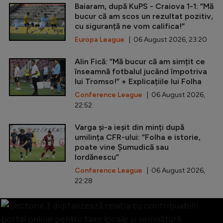
Baiaram, după KuPS - Craiova 1-1: ”Mă
bucur că am scos un rezultat pozitiv,
cu siguranță ne vom califica!”
Europa League
| 06 August 2026, 23:20
Alin Fică: ”Mă bucur că am simțit ce
înseamnă fotbalul jucând împotriva
lui Tromso!” + Explicațiile lui Folha
Conference League
| 06 August 2026,
22:52
Varga și-a ieșit din minți după
umilința CFR-ului: ”Folha e istorie,
poate vine Șumudică sau
Iordănescu”
Conference League
| 06 August 2026,
22:28