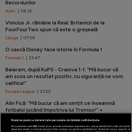
Recordurilor
Auto
| 08:32
Vinicius Jr. rămâne la Real. Britanicii de la
FourFourTwo spun că este o greșeală
LaLiga
| 07:59
O cască Disney face istorie în Formula 1
Formula 1
| 23:47
Baiaram, după KuPS - Craiova 1-1: ”Mă bucur că
am scos un rezultat pozitiv, cu siguranță ne vom
califica!”
Europa League
| 23:20
Alin Fică: ”Mă bucur că am simțit ce înseamnă
fotbalul jucând împotriva lui Tromso!” +
Explicațiile lui Folha
Nouă ne pasă ca datele tale personale să rămână confidențiale
Conference League
| 22:52
Noi și partenerii noștri
1019
stocăm și/sau accesăm informații pe dispozitivul dvs., precum identificatorii cookie unici pentru
prelucrarea datelor cu caracter personal. Puteți accepta sau gestiona preferințele dvs. făcând clic mai jos, respectiv vă