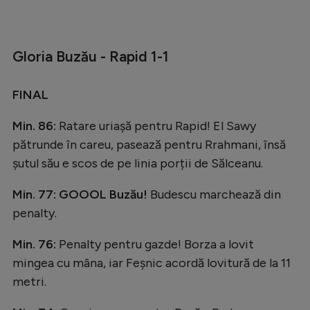
Natație
Formula 1
Gloria Buzău - Rapid 1-1
Gimnastică
Auto
FINAL
Rugby
Min. 86:
Ratare uriașă pentru Rapid! El Sawy
Ciclism
pătrunde în careu, pasează pentru Rrahmani, însă
șutul său e scos de pe linia porții de Sălceanu.
Alte sporturi
JO 2024
Min. 77: GOOOL Buzău!
Budescu marchează din
penalty.
JO 2026
Min. 76:
Penalty pentru gazde! Borza a lovit
mingea cu mâna, iar Feșnic acordă lovitură de la 11
metri.