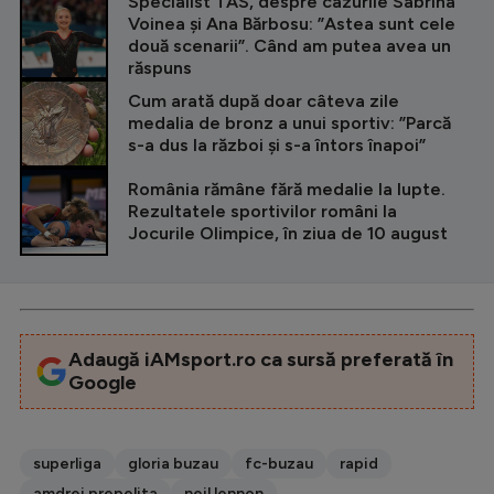
Specialist TAS, despre cazurile Sabrina
Voinea și Ana Bărbosu: ”Astea sunt cele
două scenarii”. Când am putea avea un
răspuns
Cum arată după doar câteva zile
medalia de bronz a unui sportiv: ”Parcă
s-a dus la război și s-a întors înapoi”
România rămâne fără medalie la lupte.
Rezultatele sportivilor români la
Jocurile Olimpice, în ziua de 10 august
Adaugă iAMsport.ro ca sursă preferată în
Google
superliga
gloria buzau
fc-buzau
rapid
amdrei prepelita
neil lennon