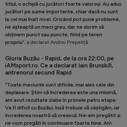
titlul, o echipă cu jucători foarte valoroși. Au adus
jucători pe sume importante, chiar dacă nu sunt
la cel mai înalt nivel. Oricând pot pune probleme,
ne așteaptă un meci greu, dar ne dorim să
obținem punct sau puncte, fiind pe teren
propriu”
, a declarat Andrei Prepeliță.
Gloria Buzău - Rapid, de la ora 22:00, pe
iAMsport.ro. Ce a declarat Iain Brunskill,
antrenorul secund Rapid
”Toate meciurile sunt dificile, mai ales cele din
deplasare. Știm că încrederea este una minimă,
am avut rezultate slabe în primele patru etape.
Va fi dificil cu Buzăul, însă trebuie să câștigăm, iar
încrederea noastră să crească. Ne-am pregătit și
ne vom pregăti în continuare foarte bine. Am