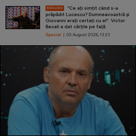
”Ce ați simțit când s-a
EXCLUSIV
prăpădit Lucescu? Dumneavoastră și
Giovanni erați certați cu el”. Victor
Becali a dat cărțile pe față
Special
| 05 August 2026, 13:23