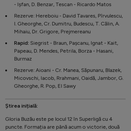
- Ișfan, D. Benzar, Tescan - Ricardo Matos
Rezerve: Hereboiu - David Tavares, Pîrvulescu,
I. Gheorghe, Cr. Dumitru, Budescu, T. Călin, A.
Mihaiu, Dr. Grigore, Prejmereanu
Rapid:
Siegrist - Braun, Pașcanu, Ignat - Kait,
Papeau, D. Mendes, Petrila, Borza - Hasani,
Burmaz
Rezerve: Aioani - Cr. Manea, Săpunaru, Blazek,
Micovschi, Iacob, Rrahmani, Oaidă, Jambor, G.
Gheorghe, R. Pop, El Sawy
Știrea inițială:
Gloria Buzău este pe locul 12 în Superligă cu 4
puncte. Formația are până acum o victorie, două