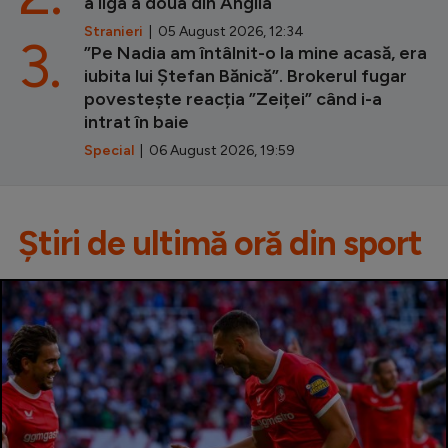
a liga a doua din Anglia
Stranieri
| 05 August 2026, 12:34
3.
”Pe Nadia am întâlnit-o la mine acasă, era
iubita lui Ștefan Bănică”. Brokerul fugar
povestește reacția ”Zeiței” când i-a
intrat în baie
Special
| 06 August 2026, 19:59
Știri de ultimă oră din sport