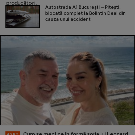
Autostrada A1 București – Pitești,
blocată complet la Bolintin Deal din
cauza unui accident
Cum se menţine în formă soţia lui Leonard
AS.RO