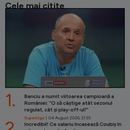
Cele mai citite
1.
Banciu a numit viitoarea campioană a
României: ”O să câștige atât sezonul
regulat, cât și play-off-ul!”
SuperLiga
| 04 August 2026, 21:55
2.
Incredibil! Ce salariu încasează Coubiș în