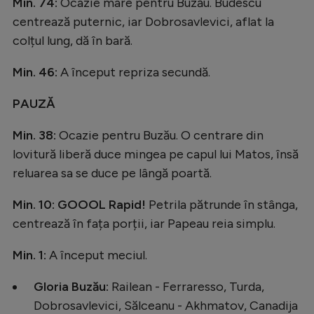
Intră în cont
Min. 74:
Ocazie mare pentru Buzău. Budescu
centrează puternic, iar Dobrosavlevici, aflat la
Creează cont
colțul lung, dă în bară.
Min. 46:
A început repriza secundă.
PAUZĂ
Min. 38:
Ocazie pentru Buzău. O centrare din
lovitură liberă duce mingea pe capul lui Matos, însă
reluarea sa se duce pe lângă poartă.
Min. 10: GOOOL Rapid!
Petrila pătrunde în stânga,
centrează în fața porții, iar Papeau reia simplu.
Min. 1:
A început meciul.
Gloria Buzău:
Railean - Ferraresso, Turda,
Dobrosavlevici, Sălceanu - Akhmatov, Canadija