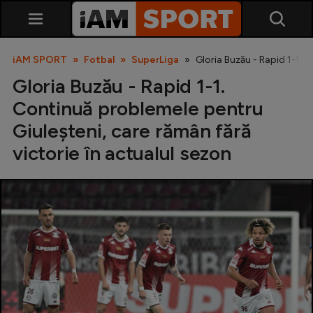
iAM SPORT
Fotbal
SuperLiga
Gloria Buzău - Rapid 1-1. 
Gloria Buzău - Rapid 1-1.
Continuă problemele pentru
Giuleșteni, care rămân fără
victorie în actualul sezon
SuperLiga
Liga 2
Cupa României
Echipa Națională
U21
Fotbal feminin