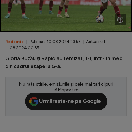
Special
Diverse
Inedit
Redactia
| Publicat: 10.08.2024 23:53 | Actualizat:
Clasamente
11.08.2024 00:35
Gloria Buzău și Rapid au remizat, 1-1, într-un meci
din cadrul etapei a 5-a.
Champions League
Nu rata știrile, emisiunile și cele mai tari clipuri
Europa League
iAMsport.ro
Conference League
Urmărește-ne pe Google
CM 2026
Premier League
LaLiga