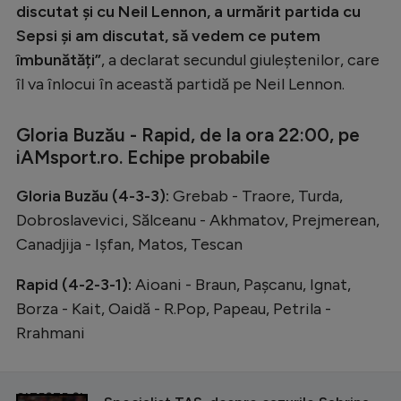
discutat și cu Neil Lennon, a urmărit partida cu
Sepsi și am discutat, să vedem ce putem
îmbunătăți”
, a declarat secundul giuleștenilor, care
îl va înlocui în această partidă pe Neil Lennon.
Gloria Buzău - Rapid, de la ora 22:00, pe
iAMsport.ro. Echipe probabile
Gloria Buzău (4-3-3):
Grebab - Traore, Turda,
Dobroslavevici, Sălceanu - Akhmatov, Prejmerean,
Canadjija - Ișfan, Matos, Tescan
Rapid (4-2-3-1):
Aioani - Braun, Pașcanu, Ignat,
Borza - Kait, Oaidă - R.Pop, Papeau, Petrila -
Rrahmani
CITEȘTE ȘI