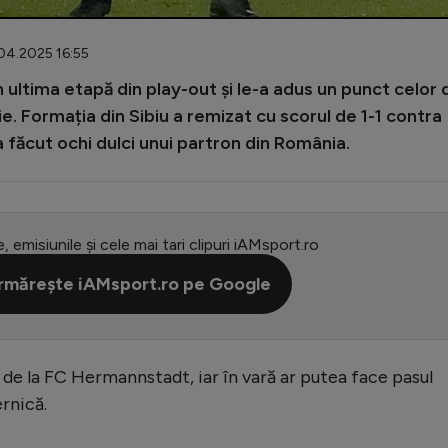
.04.2025 16:55
n ultima etapă din play-out și le-a adus un punct celor 
e. Formația din Sibiu a remizat cu scorul de 1-1 contra
-a făcut ochi dulci unui partron din România.
e, emisiunile și cele mai tari clipuri iAMsport.ro
rmărește iAMsport.ro pe Google
 de la FC Hermannstadt, iar în vară ar putea face pasul
rnică.