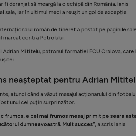
ar fi deranjat să meargă la o echipă din România. Ianis
 sale, iar în ultimul meci a reușit un gol de excepție.
internaționalul român de tineret a postat pe paginile sal
ul marcat contra Petrolului.
i Adrian Mititelu, patronul formației FCU Craiova, care 
ușitei.
uns neașteptat pentru Adrian Mitite
inte, atunci când a văzut mesajul acționarului din fotbalu
ost unul cel puțin surprinzător.
sc frumos, e cel mai frumos mesaj primit pe seara asta
 jucătorul dumneavoastră. Mult succes”
, a scris Ianis