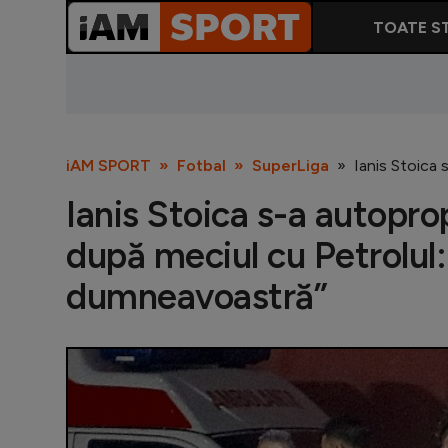
TOATE ST
iAM SPORT
Fotbal
SuperLiga
Ianis Stoica 
Ianis Stoica s-a autopro
după meciul cu Petrolul: 
dumneavoastră”