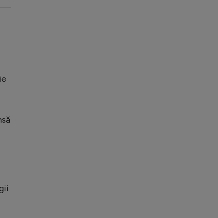
ie
nsă
gii