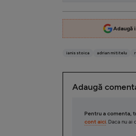
Adaugă i
ianis stoica
adrian mititelu
Adaugă comenta
Pentru a comenta, tre
cont aici
. Daca nu ai