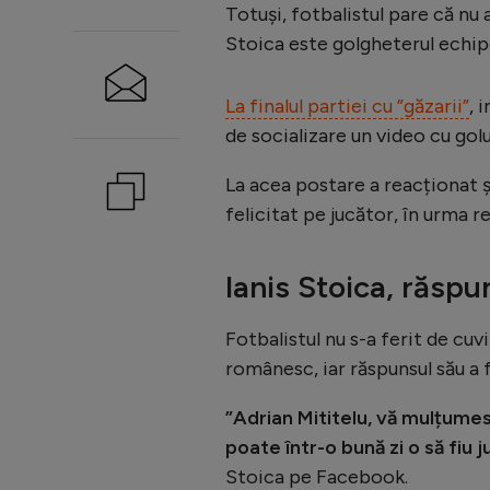
Totuși, fotbalistul pare că nu 
Stoica este golgheterul echipei
La finalul partiei cu ”găzarii”
, 
de socializare un video cu gol
La acea postare a reacționat ș
felicitat pe jucător, în urma re
Ianis Stoica, răsp
Fotbalistul nu s-a ferit de cuv
românesc, iar răspunsul său a f
”Adrian Mititelu, vă mulțume
poate într-o bună zi o să fiu
Stoica pe Facebook.