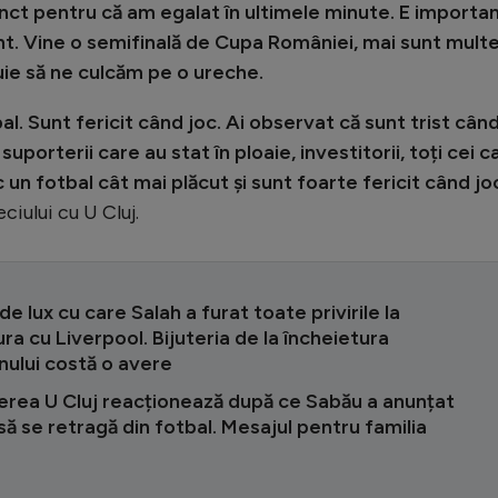
nct pentru că am egalat în ultimele minute. E importa
nt. Vine o semifinală de Cupa României, mai sunt mult
buie să ne culcăm pe o ureche.
l. Sunt fericit când joc. Ai observat că sunt trist cân
suporterii care au stat în ploaie, investitorii, toți cei c
c un fotbal cât mai plăcut și sunt foarte fericit când jo
eciului cu U Cluj.
 de lux cu care Salah a furat toate privirile la
a cu Liverpool. Bijuteria de la încheietura
nului costă o avere
rea U Cluj reacționează după ce Sabău a anunțat
să se retragă din fotbal. Mesajul pentru familia