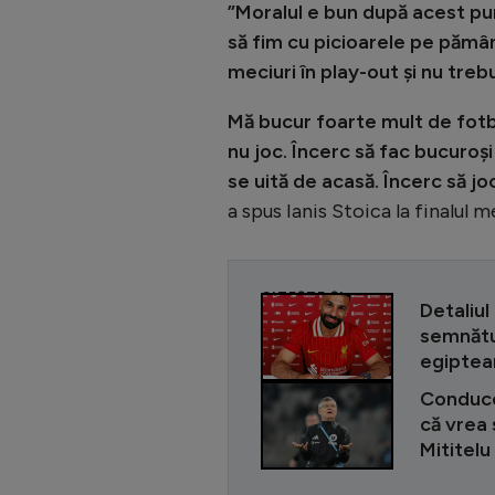
”Moralul e bun după acest pu
să fim cu picioarele pe pămâ
meciuri în play-out și nu tre
Mă bucur foarte mult de fotba
nu joc. Încerc să fac bucuroși 
se uită de acasă. Încerc să jo
a spus Ianis Stoica la finalul m
CITEȘTE ȘI
Detaliul
semnătur
egiptea
Conduce
că vrea 
Mititelu