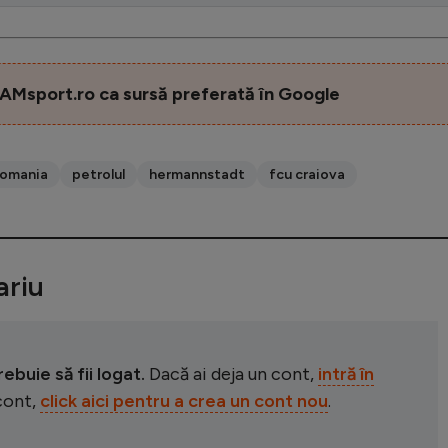
AMsport.ro ca sursă preferată în Google
romania
petrolul
hermannstadt
fcu craiova
riu
buie să fii logat.
Dacă ai deja un cont,
intră în
 cont,
click aici pentru a crea un cont nou
.