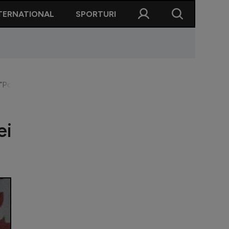
TERNATIONAL
SPORTURI
 ”Poate voi fi jucătorul echipei dumneavoastră”
ei