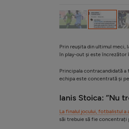
Prin reușita din ultimul meci, 
în play-out și este încrezător 
Principala contracandidată a f
echipa este concentrată și p
Ianis Stoica: ”Nu 
La finalul jocului, fotbalistul a
săi trebuie să fie concentrați