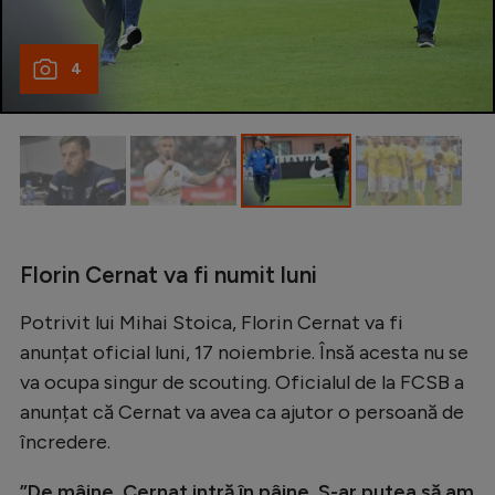
Natație
Formula 1
4
Gimnastică
Auto
Rugby
Ciclism
Alte sporturi
Florin Cernat va fi numit luni
JO 2024
Potrivit lui Mihai Stoica, Florin Cernat va fi
JO 2026
anunțat oficial luni, 17 noiembrie. Însă acesta nu se
va ocupa singur de scouting. Oficialul de la FCSB a
anunțat că Cernat va avea ca ajutor o persoană de
încredere.
”De mâine, Cernat intră în pâine. S-ar putea să am