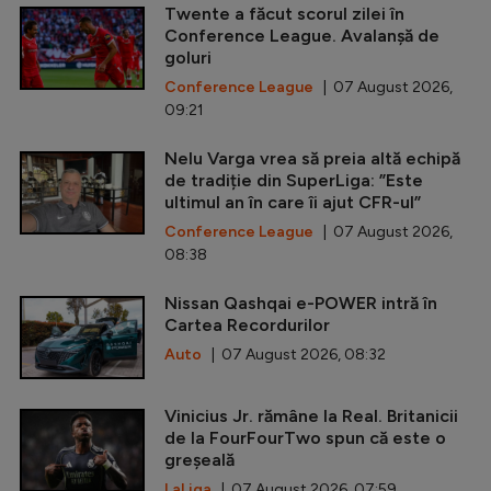
Twente a făcut scorul zilei în
Conference League. Avalanșă de
goluri
Conference League
| 07 August 2026,
09:21
Nelu Varga vrea să preia altă echipă
de tradiție din SuperLiga: ”Este
ultimul an în care îi ajut CFR-ul”
Conference League
| 07 August 2026,
08:38
Nissan Qashqai e-POWER intră în
Cartea Recordurilor
Auto
| 07 August 2026, 08:32
Vinicius Jr. rămâne la Real. Britanicii
de la FourFourTwo spun că este o
greșeală
LaLiga
| 07 August 2026, 07:59