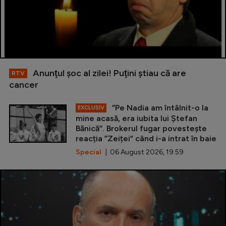
Anunţul şoc al zilei! Puţini ştiau că are
RTV
cancer
”Pe Nadia am întâlnit-o la
EXCLUSIV
mine acasă, era iubita lui Ștefan
Bănică”. Brokerul fugar povestește
reacția ”Zeiței” când i-a intrat în baie
Special
| 06 August 2026, 19:59