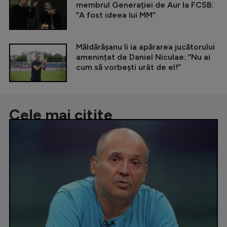
membrul Generației de Aur la FCSB:
”A fost ideea lui MM”
Măldărășanu îi ia apărarea jucătorului
amenințat de Daniel Niculae: ”Nu ai
cum să vorbești urât de el!”
Cele mai citite