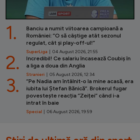
1.
Banciu a numit viitoarea campioană a
României: ”O să câștige atât sezonul
regulat, cât și play-off-ul!”
SuperLiga
| 04 August 2026, 21:55
2.
Incredibil! Ce salariu încasează Coubiș în
a liga a doua din Anglia
Stranieri
| 05 August 2026, 12:34
3.
”Pe Nadia am întâlnit-o la mine acasă, era
iubita lui Ștefan Bănică”. Brokerul fugar
povestește reacția ”Zeiței” când i-a
intrat în baie
Special
| 06 August 2026, 19:59