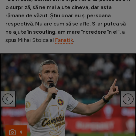
Intră în cont
o surpriză, să ne mai ajute cineva, dar asta
Creează cont
rămâne de văzut. Știu doar eu și persoana
respectivă. Nu are cum să se afle. S-ar putea să
ne ajute în scouting, am mare încredere în el”
, a
spus Mihai Stoica al
Fanatik
.
4