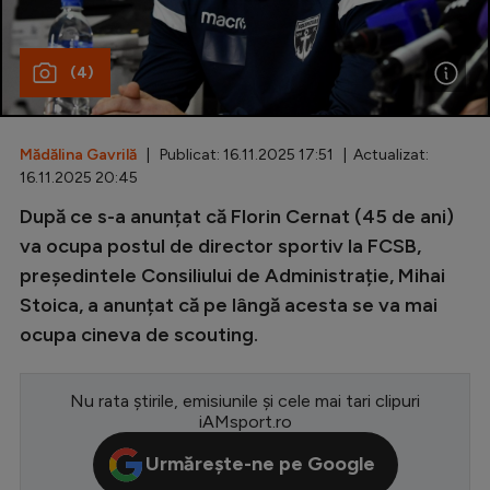
Special
(4)
Diverse
Inedit
Mădălina Gavrilă
| Publicat: 16.11.2025 17:51 | Actualizat:
Clasamente
16.11.2025 20:45
După ce s-a anunțat că Florin Cernat (45 de ani)
va ocupa postul de director sportiv la FCSB,
președintele Consiliului de Administrație, Mihai
Champions League
Stoica, a anunțat că pe lângă acesta se va mai
Europa League
ocupa cineva de scouting.
Conference League
CM 2026
Nu rata știrile, emisiunile și cele mai tari clipuri
iAMsport.ro
Premier League
Urmărește-ne pe Google
LaLiga