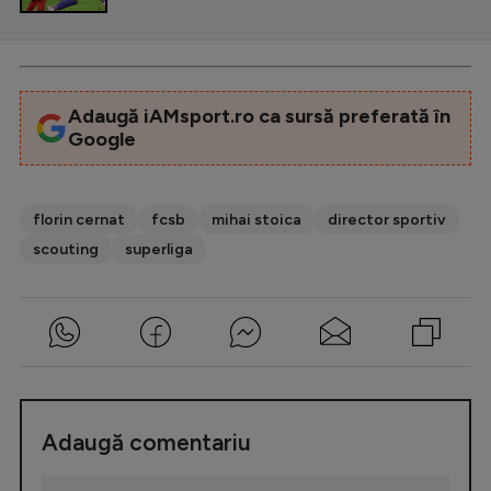
Adaugă iAMsport.ro ca sursă preferată în
Google
florin cernat
fcsb
mihai stoica
director sportiv
scouting
superliga
Adaugă comentariu