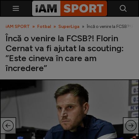
iAM SPORT
Fotbal
SuperLiga
Încă o venire la FCSB?! Flo
Încă o venire la FCSB?! Florin
Cernat va fi ajutat la scouting:
”Este cineva în care am
încredere”
SuperLiga
Liga 2
Cupa României
Echipa Națională
U21
Fotbal feminin