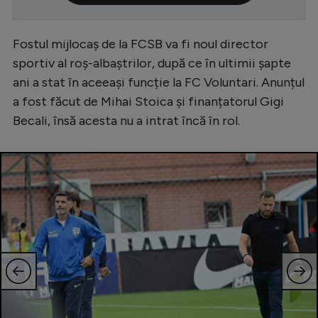
Serie A
Fostul mijlocaș de la FCSB va fi noul director
Bundesliga
sportiv al roș-albaștrilor, după ce în ultimii șapte
Ligue 1
ani a stat în aceeași funcție la FC Voluntari. Anunțul
Campionate
a fost făcut de Mihai Stoica și finanțatorul Gigi
Becali, însă acesta nu a intrat încă în rol.
Starurile fotbalului
EURO 2024
Stranieri
Clasamente
Tenis
Handbal