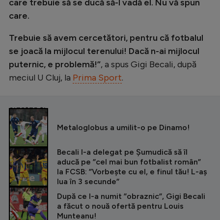
care trebuie să se ducă să-l vadă el. Nu vă spun
care.
Trebuie să avem cercetători, pentru că fotbalul
se joacă la mijlocul terenului! Dacă n-ai mijlocul
puternic, e problemă!”
, a spus Gigi Becali, după
meciul U Cluj, la
Prima Sport
.
CITEȘTE ȘI
Metaloglobus a umilit-o pe Dinamo!
Becali l-a delegat pe Șumudică să îl
aducă pe ”cel mai bun fotbalist român”
la FCSB: ”Vorbește cu el, e finul tău! L-aș
lua în 3 secunde”
După ce l-a numit ”obraznic”, Gigi Becali
a făcut o nouă ofertă pentru Louis
Munteanu!