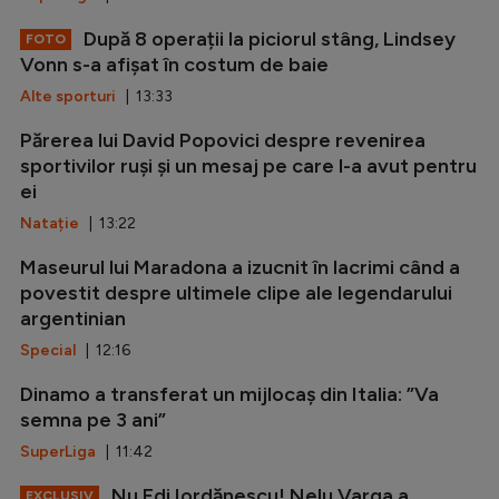
După 8 operații la piciorul stâng, Lindsey
FOTO
Vonn s-a afișat în costum de baie
Alte sporturi
| 13:33
Părerea lui David Popovici despre revenirea
sportivilor ruși și un mesaj pe care l-a avut pentru
ei
Natație
| 13:22
Maseurul lui Maradona a izucnit în lacrimi când a
povestit despre ultimele clipe ale legendarului
argentinian
Special
| 12:16
Dinamo a transferat un mijlocaș din Italia: ”Va
semna pe 3 ani”
SuperLiga
| 11:42
Nu Edi Iordănescu! Nelu Varga a
EXCLUSIV