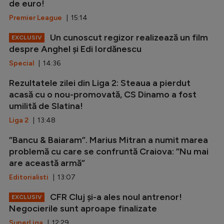
de euro!
Premier League
| 15:14
Un cunoscut regizor realizează un film
EXCLUSIV
despre Anghel și Edi Iordănescu
Special
| 14:36
Rezultatele zilei din Liga 2: Steaua a pierdut
acasă cu o nou-promovată, CS Dinamo a fost
umilită de Slatina!
Liga 2
| 13:48
”Bancu & Baiaram”. Marius Mitran a numit marea
problemă cu care se confruntă Craiova: ”Nu mai
are această armă”
Editorialisti
| 13:07
CFR Cluj și-a ales noul antrenor!
EXCLUSIV
Negocierile sunt aproape finalizate
SuperLiga
| 12:29