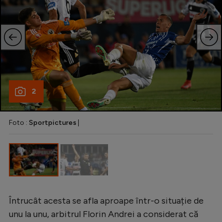
Natație
Formula 1
Gimnastică
Auto
Rugby
2
Ciclism
Alte sporturi
Foto :
Sportpictures
|
JO 2024
JO 2026
Întrucât acesta se afla aproape într-o situație de
unu la unu, arbitrul Florin Andrei a considerat că