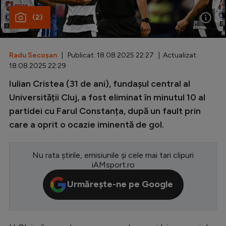
(2)
Special
Diverse
Inedit
Radu Secoșan
| Publicat: 18.08.2025 22:27 | Actualizat:
18.08.2025 22:29
Clasamente
Iulian Cristea (31 de ani), fundașul central al
Universității Cluj, a fost eliminat în minutul 10 al
partidei cu Farul Constanța, după un fault prin
care a oprit o ocazie iminentă de gol.
Champions League
Europa League
Nu rata știrile, emisiunile și cele mai tari clipuri
iAMsport.ro
Conference League
Urmărește-ne pe Google
CM 2026
Premier League
LaLiga