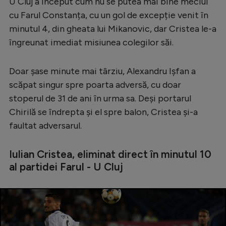
U Cluj a început cum nu se putea mai bine meciul
Serie A
cu Farul Constanța, cu un gol de excepție venit în
minutul 4, din gheata lui Mikanovic, dar Cristea le-a
Bundesliga
îngreunat imediat misiunea colegilor săi.
Ligue 1
Campionate
Doar șase minute mai târziu, Alexandru Ișfan a
scăpat singur spre poarta adversă, cu doar
Starurile fotbalului
stoperul de 31 de ani în urma sa. Deși portarul
EURO 2024
Chirilă se îndrepta și el spre balon, Cristea și-a
faultat adversarul.
Stranieri
Clasamente
Iulian Cristea, eliminat direct în minutul 10
al partidei Farul - U Cluj
Tenis
Handbal