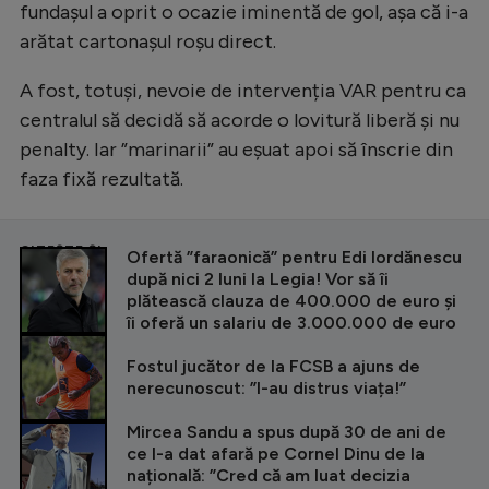
Intră în cont
fundașul a oprit o ocazie iminentă de gol, așa că i-a
arătat cartonașul roșu direct.
Creează cont
A fost, totuși, nevoie de intervenția VAR pentru ca
centralul să decidă să acorde o lovitură liberă și nu
penalty. Iar ”marinarii” au eșuat apoi să înscrie din
faza fixă rezultată.
CITEȘTE ȘI
Ofertă ”faraonică” pentru Edi Iordănescu
după nici 2 luni la Legia! Vor să îi
plătească clauza de 400.000 de euro și
îi oferă un salariu de 3.000.000 de euro
Fostul jucător de la FCSB a ajuns de
nerecunoscut: ”I-au distrus viața!”
Mircea Sandu a spus după 30 de ani de
ce l-a dat afară pe Cornel Dinu de la
națională: ”Cred că am luat decizia