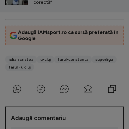
corectă”
Adaugă iAMsport.ro ca sursă preferată în
Google
iulian cristea
u-cluj
farul-constanta
superliga
farul - u cluj
Adaugă comentariu