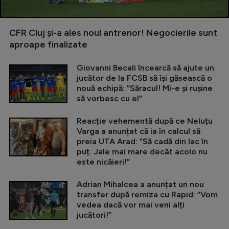
CFR Cluj și-a ales noul antrenor! Negocierile sunt
aproape finalizate
Giovanni Becali încearcă să ajute un
jucător de la FCSB să își găsească o
nouă echipă: ”Săracul! Mi-e și rușine
să vorbesc cu el”
Reacție vehementă după ce Neluțu
Varga a anunțat că ia în calcul să
preia UTA Arad: ”Să cadă din lac în
puț. Jale mai mare decât acolo nu
este nicăieri!”
Adrian Mihalcea a anunțat un nou
transfer după remiza cu Rapid: ”Vom
vedea dacă vor mai veni alți
jucători!”