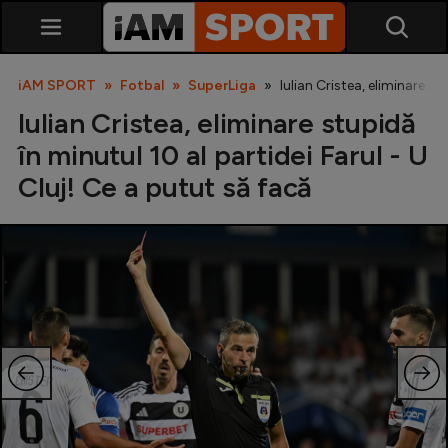
iAM SPORT
Fotbal
SuperLiga
Iulian Cristea, eliminare st
Iulian Cristea, eliminare stupidă
în minutul 10 al partidei Farul - U
Cluj! Ce a putut să facă
SuperLiga
Liga 2
Cupa României
Echipa Națională
U21
Fotbal feminin