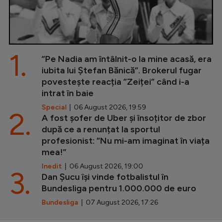
1.
”Pe Nadia am întâlnit-o la mine acasă, era
iubita lui Ștefan Bănică”. Brokerul fugar
povestește reacția ”Zeiței” când i-a
intrat în baie
Special
| 06 August 2026, 19:59
2.
A fost șofer de Uber și însoțitor de zbor
după ce a renunțat la sportul
profesionist: ”Nu mi-am imaginat în viața
mea!”
Inedit
| 06 August 2026, 19:00
3.
Dan Șucu își vinde fotbalistul în
Bundesliga pentru 1.000.000 de euro
Bundesliga
| 07 August 2026, 17:26