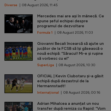
Diverse
| 08 August 2026, 11:45
Mercedes mai are ași în mânecă. Ce
spune șeful echipei despre
programul de dezvoltare
Formula 1
| 08 August 2026, 11:03
Giovanni Becali încearcă să ajute un
jucător de la FCSB să își găsească o
nouă echipă: ”Săracul! Mi-e și rușine
să vorbesc cu el”
SuperLiga
| 08 August 2026, 10:30
OFICIAL | Kevin Ciubotaru și-a găsit
echipă după dezastrul de la
Hermannstadt!
Internațional
| 08 August 2026, 00:16
Adrian Mihalcea a anunțat un nou
transfer după remiza cu Rapid: ”Vom