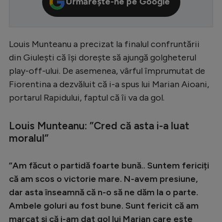
Urmărește-ne pe Google
Serie A
Bundesliga
Louis Munteanu a precizat la finalul confruntării
Ligue 1
din Giulești că își dorește să ajungă golgheterul
Campionate
play-off-ului. De asemenea, vârful împrumutat de
Fiorentina a dezvăluit că i-a spus lui Marian Aioani,
Starurile fotbalului
portarul Rapidului, faptul că îi va da gol.
EURO 2024
Stranieri
Louis Munteanu: ”Cred că asta i-a luat
moralul”
Clasamente
”Am făcut o partidă foarte bună.. Suntem fericiți
că am scos o victorie mare. N-avem presiune,
dar asta înseamnă că n-o să ne dăm la o parte.
Tenis
Ambele goluri au fost bune. Sunt fericit că am
Handbal
marcat și că i-am dat gol lui Marian care este