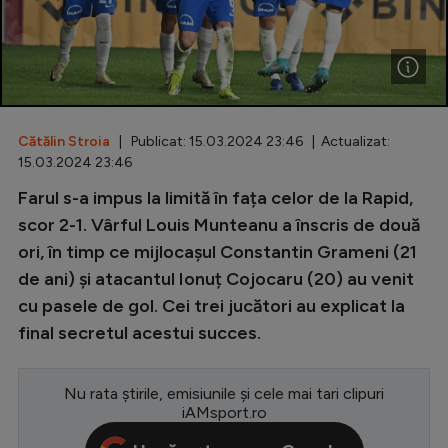
Special
Diverse
Inedit
Cătălin Stroia
| Publicat: 15.03.2024 23:46 | Actualizat:
Clasamente
15.03.2024 23:46
Farul s-a impus la limită în fața celor de la Rapid,
scor 2-1. Vârful Louis Munteanu a înscris de două
ori, în timp ce mijlocașul Constantin Grameni (21
Champions League
de ani) și atacantul Ionuț Cojocaru (20) au venit
Europa League
cu pasele de gol. Cei trei jucători au explicat la
Conference League
final secretul acestui succes.
CM 2026
Nu rata știrile, emisiunile și cele mai tari clipuri
Premier League
iAMsport.ro
LaLiga