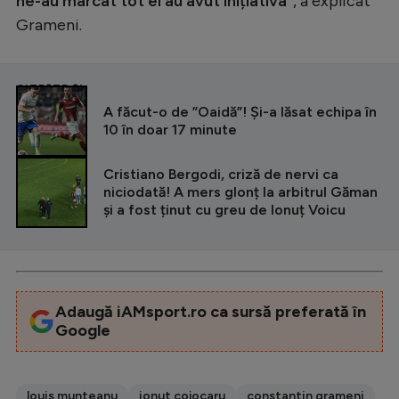
ne-au marcat tot ei au avut inițiativa”
, a explicat
Grameni.
CITEȘTE ȘI
A făcut-o de ”Oaidă”! Și-a lăsat echipa în
10 în doar 17 minute
Cristiano Bergodi, criză de nervi ca
niciodată! A mers glonț la arbitrul Găman
și a fost ținut cu greu de Ionuț Voicu
Adaugă iAMsport.ro ca sursă preferată în
Google
louis munteanu
ionut cojocaru
constantin grameni