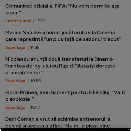
Comunicat oficial al FIFA: ”Nu vom permite așa
ceva!”
Internațional
| 12:22
Marius Niculae a numit jucătorul de la Dinamo
care reprezintă ”un plus față de sezonul trecut”
SuperLiga
| 11:35
Nicolescu anunță două transferuri la Dinamo
înaintea derby-ului cu Rapid: ”Asta își dorește
orice antrenor”
SuperLiga
| 10:56
Florin Prunea, avertisment pentru CFR Cluj: ”Va fi
o explozie!”
SuperLiga
| 10:17
Dani Coman a vrut să schimbe antrenorul la
echipă și acesta a aflat: ”Nu mi-a picat bine.