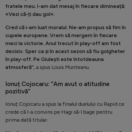
fratele meu. I-am dat mesaj în fiecare dimineață:
Natație
«Vezi că-ți dau gol».
Formula 1
Cred că i-am luat moralul. Ne-am propus să fim în
Gimnastică
cupele europene. Vrem să mergem în fiecare
Auto
meci la victorie. Anul trecut în play-off am fost
Rugby
decisiv. Sper ca și în acest sezon să fiu golgheter
în play-off. Pe Giulești este întotdeauna
Ciclism
atmosferă”,
a spus Louis Munteanu.
Alte sporturi
JO 2024
Ionuț Cojocaru: ”Am avut o atitudine
pozitivă”
JO 2026
Ionuț Cojocaru a spus la finalul duelului cu Rapid ce
crede că l-a convins pe Hagi să-l bage pentru
prima dată titular.