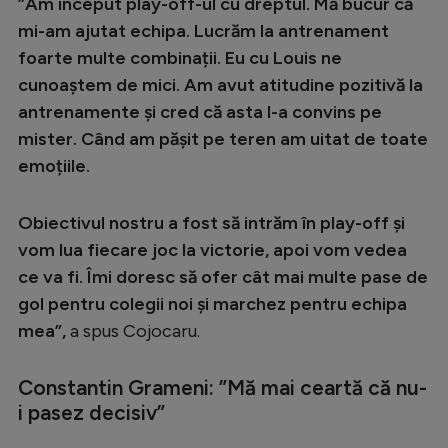
Intră în cont
”Am început play-off-ul cu dreptul. Mă bucur că
mi-am ajutat echipa. Lucrăm la antrenament
Creează cont
foarte multe combinații. Eu cu Louis ne
cunoaștem de mici. Am avut atitudine pozitivă la
antrenamente și cred că asta l-a convins pe
mister. Când am pășit pe teren am uitat de toate
emoțiile.
Obiectivul nostru a fost să intrăm în play-off și
vom lua fiecare joc la victorie, apoi vom vedea
ce va fi. Îmi doresc să ofer cât mai multe pase de
gol pentru colegii noi și marchez pentru echipa
mea”,
a spus Cojocaru.
Constantin Grameni: ”Mă mai ceartă că nu-
i pasez decisiv”