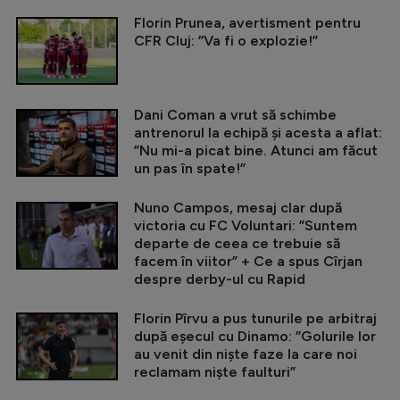
Florin Prunea, avertisment pentru
CFR Cluj: ”Va fi o explozie!”
Dani Coman a vrut să schimbe
antrenorul la echipă și acesta a aflat:
”Nu mi-a picat bine. Atunci am făcut
un pas în spate!”
Nuno Campos, mesaj clar după
victoria cu FC Voluntari: ”Suntem
departe de ceea ce trebuie să
facem în viitor” + Ce a spus Cîrjan
despre derby-ul cu Rapid
Florin Pîrvu a pus tunurile pe arbitraj
după eșecul cu Dinamo: ”Golurile lor
au venit din niște faze la care noi
reclamam niște faulturi”