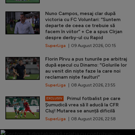
Nuno Campos, mesaj clar după
victoria cu FC Voluntari: ”Suntem
departe de ceea ce trebuie să
facem în viitor” + Ce a spus Cîrjan
despre derby-ul cu Rapid
SuperLiga
| 09 August 2026, 00:15
Florin Pîrvu a pus tunurile pe arbitraj
după eșecul cu Dinamo: ”Golurile lor
au venit din niște faze la care noi
reclamam niște faulturi”
SuperLiga
| 08 August 2026, 23:55
Primul fotbalist pe care
EXCLUSIV
Șumudică vrea să îl aducă la CFR
Cluj! Mutarea se anunță dificilă
SuperLiga
| 08 August 2026, 22:58