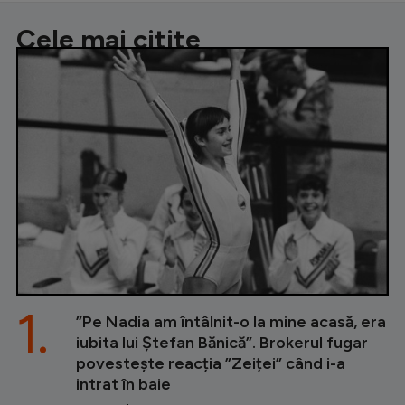
Cele mai citite
1.
”Pe Nadia am întâlnit-o la mine acasă, era
iubita lui Ștefan Bănică”. Brokerul fugar
povestește reacția ”Zeiței” când i-a
intrat în baie