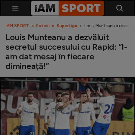
iAM SPORT
Fotbal
SuperLiga
Louis Munteanu a dezvăluit
Louis Munteanu a dezvăluit
secretul succesului cu Rapid: ”I-
am dat mesaj în fiecare
dimineață!”
SuperLiga
Liga 2
Cupa României
Echipa Națională
U21
Fotbal feminin