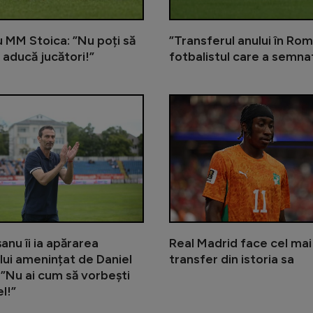
cu MM Stoica: ”Nu poți să
”Transferul anului în Rom
 aducă jucători!”
fotbalistul care a semna
Gigi Becali încă îl așteaptă pe me
anu îi ia apărarea
Real Madrid face cel ma
lui amenințat de Daniel
transfer din istoria sa
 ”Nu ai cum să vorbești
l!”