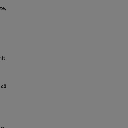
te,
mit
 că
și