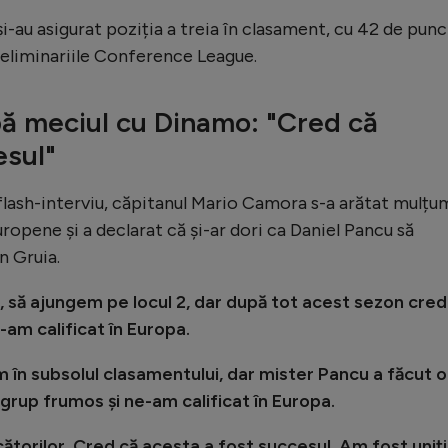
 și-au asigurat poziția a treia în clasament, cu 42 de punc
preliminariile Conference League.
ă meciul cu Dinamo: "Cred că
esul"
a flash-interviu, căpitanul Mario Camora s-a arătat mulțu
uropene și a declarat că și-ar dori ca Daniel Pancu să
n Gruia.
, să ajungem pe locul 2, dar după tot acest sezon cred
-am calificat în Europa.
 în subsolul clasamentului, dar mister Pancu a făcut o
grup frumos și ne-am calificat în Europa.
ătorilor. Cred că acesta a fost succesul. Am fost uniți 