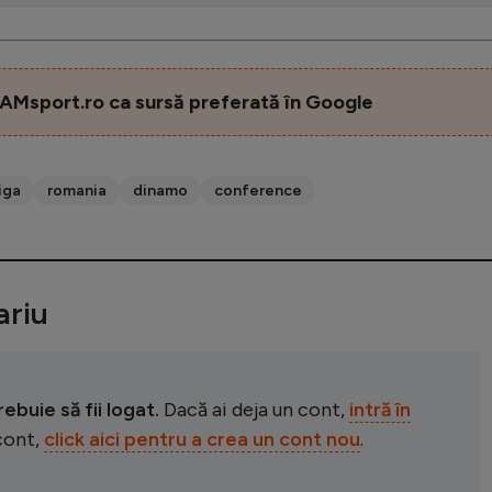
AMsport.ro ca sursă preferată în Google
iga
romania
dinamo
conference
riu
buie să fii logat.
Dacă ai deja un cont,
intră în
 cont,
click aici pentru a crea un cont nou
.