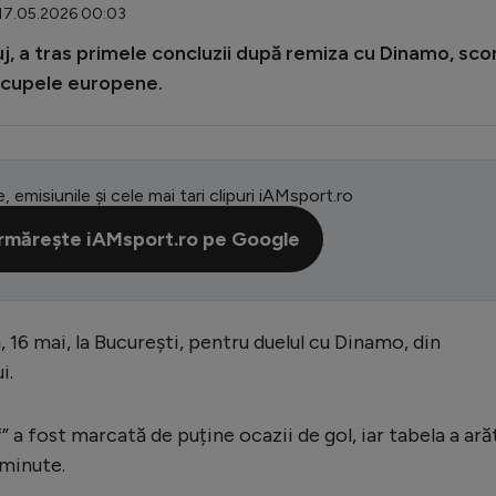
 17.05.2026 00:03
uj, a tras primele concluzii după remiza cu Dinamo, sco
n cupele europene.
e, emisiunile și cele mai tari clipuri iAMsport.ro
rmărește iAMsport.ro pe Google
 16 mai, la București, pentru duelul cu Dinamo, din
i.
” a fost marcată de puține ocazii de gol, iar tabela a ară
 minute.