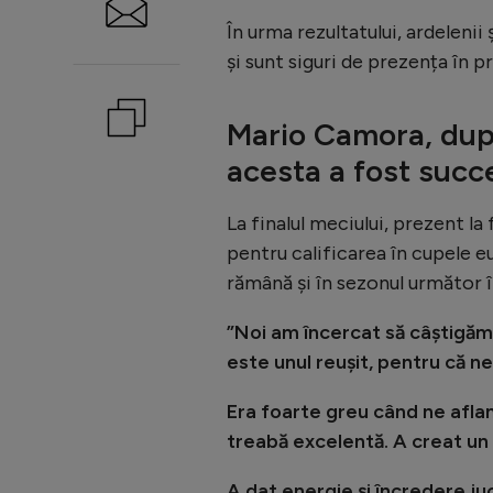
În urma rezultatului, ardelenii
și sunt siguri de prezența în 
Mario Camora, dup
acesta a fost succ
La finalul meciului, prezent l
pentru calificarea în cupele e
rămână și în sezonul următor î
”Noi am încercat să câștigăm
este unul reușit, pentru că ne
Era foarte greu când ne aflam
treabă excelentă. A creat un 
A dat energie și încredere juc