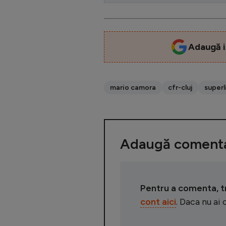
Adaugă i
mario camora
cfr-cluj
superl
Adaugă comenta
Pentru a comenta, tre
cont aici
. Daca nu ai