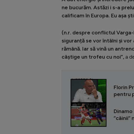
ne bucurăm. Astăzi i s-a prel
calificam în Europa. Eu așa ști
(n.r. despre conflictul Varg
siguranță se vor întâlni și vo
rămână. Iar să vină un antren
câștige un trofeu cu noi”,
a d
CITEȘTE ȘI
Florin P
pentru p
Dinamo -
”câinii