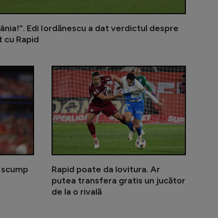
ânia!”. Edi Iordănescu a dat verdictul despre
t cu Rapid
mbrul Generației de Aur la FCSB: ”A fost ideea lui MM”
Măldărășanu îi ia apărarea jucătorului amenințat de D
Real Madrid 
i scump
Rapid poate da lovitura. Ar
putea transfera gratis un jucător
de la o rivală