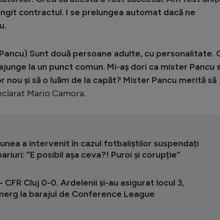
ungit contractul. I se prelungea automat dacă ne
u.
a-Pancu) Sunt două persoane adulte, cu personalitate. 
r ajunge la un punct comun. Mi-aș dori ca mister Pancu 
or nou și să o luăm de la capăt? Mister Pancu merită să
eclarat Mario Camora.
runea a intervenit în cazul fotbaliștilor suspendați
ariuri: ”E posibil așa ceva?! Puroi și corupție”
 CFR Cluj 0-0. Ardelenii și-au asigurat locul 3,
” merg la barajul de Conference League