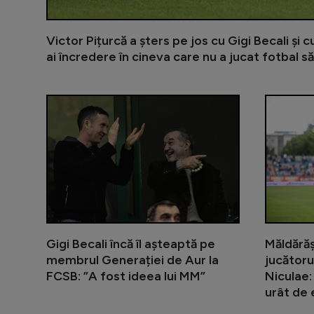
Victor Pițurcă a șters pe jos cu Gigi Becali și 
ai încredere în cineva care nu a jucat fotbal să
Gigi Becali încă îl așteaptă pe
Măldărăș
membrul Generației de Aur la
jucătoru
FCSB: ”A fost ideea lui MM”
Niculae:
urât de e