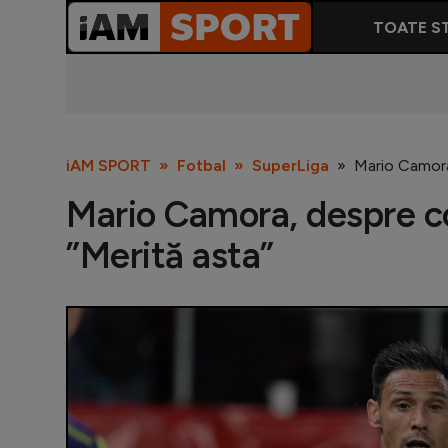
TOATE ST
iAM SPORT
Fotbal
SuperLiga
Mario Camora,
Mario Camora, despre co
”Merită asta”