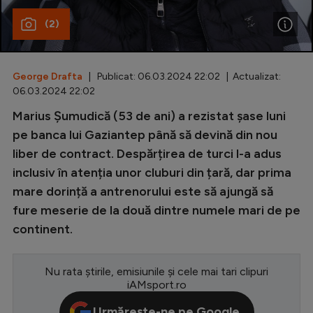
(2)
Special
Diverse
Inedit
George Drafta
| Publicat: 06.03.2024 22:02 | Actualizat:
06.03.2024 22:02
Clasamente
Marius Șumudică (53 de ani) a rezistat șase luni
pe banca lui Gaziantep până să devină din nou
liber de contract. Despărțirea de turci l-a adus
inclusiv în atenția unor cluburi din țară, dar prima
Champions League
mare dorință a antrenorului este să ajungă să
Europa League
fure meserie de la două dintre numele mari de pe
continent.
Conference League
CM 2026
Nu rata știrile, emisiunile și cele mai tari clipuri
Premier League
iAMsport.ro
LaLiga
Urmărește-ne pe Google