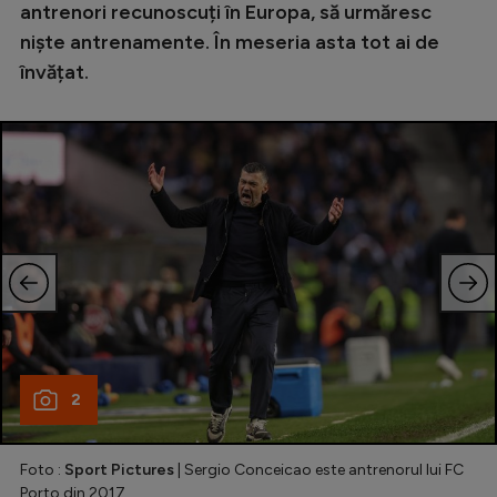
Intră în cont
antrenori recunoscuți în Europa, să urmăresc
niște antrenamente. În meseria asta tot ai de
Creează cont
învățat.
2
Foto :
Sport Pictures
| Sergio Conceicao este antrenorul lui FC
Porto din 2017