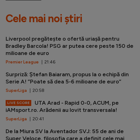
Cele mai noi știri
Liverpool pregătește o ofertă uriașă pentru
Bradley Barcola! PSG ar putea cere peste 150 de
milioane de euro
Premier League
| 21:46
Surpriză: Ștefan Baiaram, propus la o echipă din
Serie A! ”Poate să dea 5-6 milioane de euro”
SuperLiga
| 20:58
UTA Arad - Rapid 0-0, ACUM, pe
LIVE SCORE
iAMsport.ro. Arădenii au lovit transversala!
SuperLiga
| 20:41
De la Miura SV la Aventador SVJ: 55 de ani de
Super Veloce, filosofia care a definit cele mai