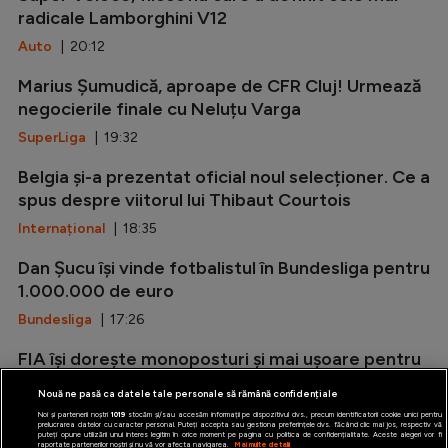
radicale Lamborghini V12
Auto
| 20:12
Marius Șumudică, aproape de CFR Cluj! Urmează
negocierile finale cu Neluțu Varga
SuperLiga
| 19:32
Belgia și-a prezentat oficial noul selecționer. Ce a
spus despre viitorul lui Thibaut Courtois
Internațional
| 18:35
Dan Șucu își vinde fotbalistul în Bundesliga pentru
1.000.000 de euro
Bundesliga
| 17:26
FIA își dorește monoposturi și mai ușoare pentru
Formula 1
Nouă ne pasă ca datele tale personale să rămână confidențiale
Formula 1
| 16:50
Noi și partenerii noștri
1019
stocăm și/sau accesăm informații pe dispozitivul dvs., precum identificatorii cookie unici pentru
prelucrarea datelor cu caracter personal. Puteți accepta sau gestiona preferințele dvs. făcând clic mai jos, respectiv vă
puteți opune utilizării unui interes legitim în orice moment pe pagina cu politica de confidențialitate. Aceste alegeri vor fi
raportate partenerilor noștri și nu vă vor afecta navigarea.
Mai multe detalii