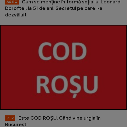
Cum se menţine în formă soţia lui Leonard
AS.RO
Doroftei, la 51 de ani. Secretul pe care l-a
dezvăluit
Este COD ROŞU. Când vine urgia în
RTV
Bucureşti