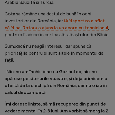
Arabia Saudită și Turcia.
Natație
Cota sa rămâne una destul de bună în ochii
Formula 1
investorilor din România, iar
iAMsport.ro a aflat
Gimnastică
că Mihai Rotaru a ajuns la un acord cu tehnicianul
,
Auto
pentru a îl aduce în curtea alb-albaștrilor din Bănie.
Rugby
Șumudică nu neagă interesul, dar spune că
Ciclism
prioritățile pentru el sunt altele în momentul de
față.
Alte sporturi
”Nici nu am închis bine cu Gaziantep, nici nu
JO 2024
apăruse pe site-urile voastre, și deja primisem o
JO 2026
ofertă de la o echipă din România, dar nu o iau în
calcul deocamdată.
Îmi doresc liniște, să mă recuperez din punct de
vedere mental, în 2-3 luni. Am vorbit să merg la 2