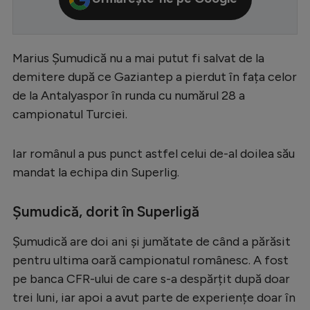
Serie A
Bundesliga
Marius Șumudică nu a mai putut fi salvat de la
Ligue 1
demitere după ce Gaziantep a pierdut în fața celor
de la Antalyaspor în runda cu numărul 28 a
Campionate
campionatul Turciei.
Starurile fotbalului
EURO 2024
Iar românul a pus punct astfel celui de-al doilea său
mandat la echipa din Superlig.
Stranieri
Clasamente
Șumudică, dorit în Superligă
Șumudică are doi ani și jumătate de când a părăsit
pentru ultima oară campionatul românesc. A fost
Tenis
pe banca CFR-ului de care s-a despărțit după doar
trei luni, iar apoi a avut parte de experiențe doar în
Handbal