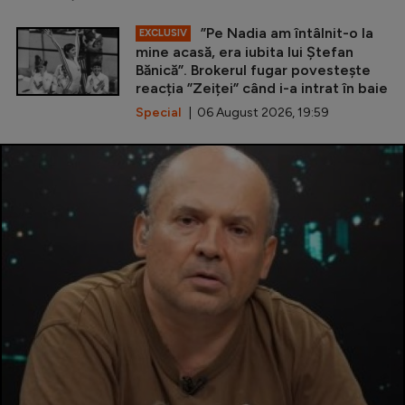
”Pe Nadia am întâlnit-o la
EXCLUSIV
mine acasă, era iubita lui Ștefan
Bănică”. Brokerul fugar povestește
reacția ”Zeiței” când i-a intrat în baie
Special
| 06 August 2026, 19:59