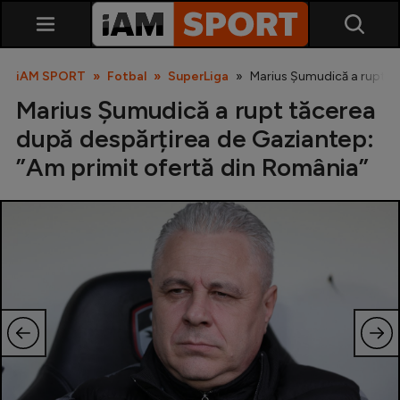
iAM SPORT
Fotbal
SuperLiga
Marius Șumudică a rupt tă
Marius Șumudică a rupt tăcerea
după despărțirea de Gaziantep:
”Am primit ofertă din România”
SuperLiga
Liga 2
Cupa României
Echipa Națională
U21
Fotbal feminin