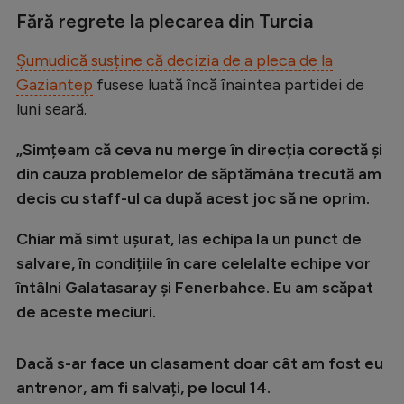
Fără regrete la plecarea din Turcia
Șumudică susține că decizia de a pleca de la
Gaziantep
fusese luată încă înaintea partidei de
luni seară.
„Simțeam că ceva nu merge în direcția corectă și
din cauza problemelor de săptămâna trecută am
decis cu staff-ul ca după acest joc să ne oprim.
Chiar mă simt ușurat, las echipa la un punct de
salvare, în condițiile în care celelalte echipe vor
întâlni Galatasaray și Fenerbahce. Eu am scăpat
de aceste meciuri.
Dacă s-ar face un clasament doar cât am fost eu
antrenor, am fi salvați, pe locul 14.