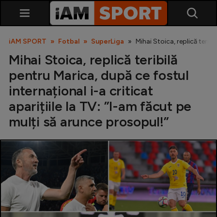
iAM SPORT
Fotbal
SuperLiga
Mihai Stoica, replică teribi
Mihai Stoica, replică teribilă
pentru Marica, după ce fostul
internațional i-a criticat
aparițiile la TV: ”I-am făcut pe
mulți să arunce prosopul!”
SuperLiga
Liga 2
Cupa României
Echipa Națională
U21
Fotbal feminin