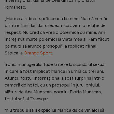
internațional, dar și pe cele din campionatul
Natație
românesc.
Formula 1
„Marica a ridicat sprânceana la mine. Nu mă număr
Gimnastică
printre fanii lui, dar credeam că avem o relație de
respect. Nu cred că vrea o polemică cu mine. Am
Auto
întreținut multe polemici la viața mea și i-am făcut
Rugby
pe mulți să arunce prosopul”, a replicat Mihai
Ciclism
Stoica la
Orange Sport
.
Alte sporturi
Ironia managerului face tritere la scandalul sexual
în care a fost implicat Marica în urmă cu trei ani.
JO 2024
Atunci, fostul internațional a fost surprins într-o
JO 2026
cameră de hotel, cu un prosopul în jurul brâului,
alături de Ana Muntean, nora lui Florin Muntean,
fostul șef al Transgaz.
”Nu trebuie să îi explic lui Marica de ce vin aici să