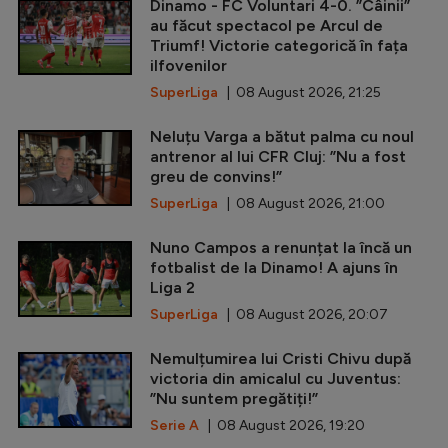
Dinamo - FC Voluntari 4-0. ”Câinii”
au făcut spectacol pe Arcul de
Triumf! Victorie categorică în fața
ilfovenilor
SuperLiga
| 08 August 2026, 21:25
Neluțu Varga a bătut palma cu noul
antrenor al lui CFR Cluj: ”Nu a fost
greu de convins!”
SuperLiga
| 08 August 2026, 21:00
Nuno Campos a renunțat la încă un
fotbalist de la Dinamo! A ajuns în
Liga 2
SuperLiga
| 08 August 2026, 20:07
Nemulțumirea lui Cristi Chivu după
victoria din amicalul cu Juventus:
”Nu suntem pregătiți!”
Serie A
| 08 August 2026, 19:20