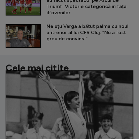
au făcut spectacol pe Arcul de
Triumf! Victorie categorică în fața
ilfovenilor
Neluțu Varga a bătut palma cu noul
antrenor al lui CFR Cluj: ”Nu a fost
greu de convins!”
Cele mai citite