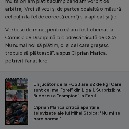
multe ori am plătit scump când am vorbit de
arbitraj. Vrei să vezi și de partea cealaltă o măsură
cel puţin la fel de corectă cum ţi s-a aplicat şi ţie.
Vorbesc de mine, pentru că am fost chemat la
Comisia de Disciplină la o adresă făcută de CCA.
Nu numai noi să plătim, ci şi cei care greşesc
trebuie să plătească”, a spus Ciprian Marica,
potrivit fanatik.ro.
CITEȘTE ȘI
Un jucător de la FCSB are 92 de kg! Care
sunt cei mai ”grei” din Liga 1. Surpriză: nu
Budescu e ”campion” la Farul
Ciprian Marica critică aparițiile
televizate ale lui Mihai Stoica: "Nu mi se
pare normal"