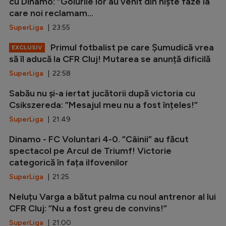
cu Dinamo: ”Golurile lor au venit din niște faze la
care noi reclamam...
SuperLiga
| 23:55
Primul fotbalist pe care Șumudică vrea
EXCLUSIV
să îl aducă la CFR Cluj! Mutarea se anunță dificilă
SuperLiga
| 22:58
Sabău nu și-a iertat jucătorii după victoria cu
Csikszereda: ”Mesajul meu nu a fost înțeles!”
SuperLiga
| 21:49
Dinamo - FC Voluntari 4-0. ”Câinii” au făcut
spectacol pe Arcul de Triumf! Victorie
categorică în fața ilfovenilor
SuperLiga
| 21:25
Neluțu Varga a bătut palma cu noul antrenor al lui
CFR Cluj: ”Nu a fost greu de convins!”
SuperLiga
| 21:00