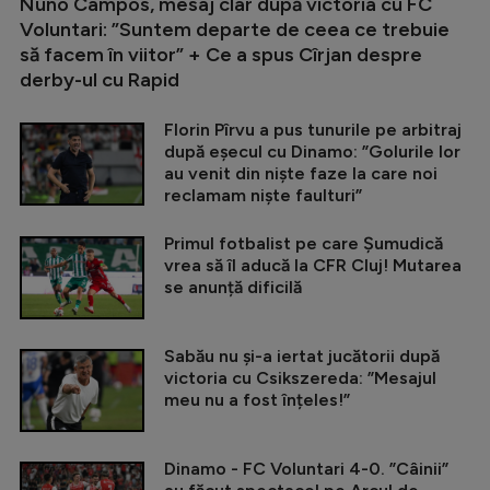
Nuno Campos, mesaj clar după victoria cu FC
Voluntari: ”Suntem departe de ceea ce trebuie
să facem în viitor” + Ce a spus Cîrjan despre
derby-ul cu Rapid
Florin Pîrvu a pus tunurile pe arbitraj
după eșecul cu Dinamo: ”Golurile lor
au venit din niște faze la care noi
reclamam niște faulturi”
Primul fotbalist pe care Șumudică
vrea să îl aducă la CFR Cluj! Mutarea
se anunță dificilă
Sabău nu și-a iertat jucătorii după
victoria cu Csikszereda: ”Mesajul
meu nu a fost înțeles!”
Dinamo - FC Voluntari 4-0. ”Câinii”