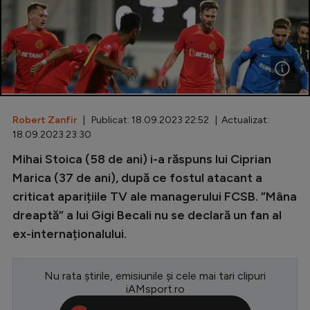
Special
Diverse
Inedit
Clasamente
Robert Zanfir
| Publicat: 18.09.2023 22:52 | Actualizat:
18.09.2023 23:30
Mihai Stoica (58 de ani) i-a răspuns lui Ciprian
Champions League
Marica (37 de ani), după ce fostul atacant a
criticat aparițiile TV ale managerului FCSB. ”Mâna
Europa League
dreaptă” a lui Gigi Becali nu se declară un fan al
Conference League
ex-internaționalului.
CM 2026
Nu rata știrile, emisiunile și cele mai tari clipuri
Premier League
iAMsport.ro
LaLiga