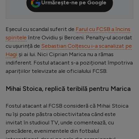
Urmărește-ne pe Google
Serie A
Bundesliga
Eșecul cu scandal suferit de
Farul cu FCSB a încins
Ligue 1
spiritele
între Ovidiu și Berceni. Penalty-ul acordat
Campionate
cu ușurință de
Sebastian Colțescu i-a scanalizat pe
Hagi
și ai lui. Nici Ciprian Marica nu a rămas
Starurile fotbalului
indiferent. Fostul atacant s-a poziționat împotriva
EURO 2024
aparițiilor televizate ale oficialului FCSB.
Stranieri
Mihai Stoica, replică teribilă pentru Marica
Clasamente
Fostul atacant al FCSB consideră că Mihai Stoica
nu își poate păstra obiectivitatea când este
invitat în studioul TV, unde comentează, cu
Tenis
precădere, evenimentele din fotbalul
Handbal