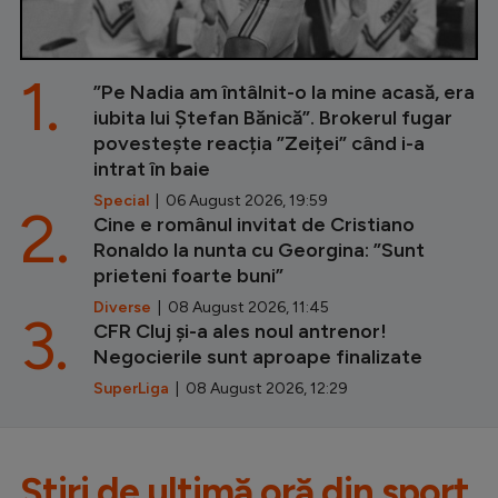
1.
”Pe Nadia am întâlnit-o la mine acasă, era
iubita lui Ștefan Bănică”. Brokerul fugar
povestește reacția ”Zeiței” când i-a
intrat în baie
Special
| 06 August 2026, 19:59
2.
Cine e românul invitat de Cristiano
Ronaldo la nunta cu Georgina: ”Sunt
prieteni foarte buni”
Diverse
| 08 August 2026, 11:45
3.
CFR Cluj și-a ales noul antrenor!
Negocierile sunt aproape finalizate
SuperLiga
| 08 August 2026, 12:29
Știri de ultimă oră din sport