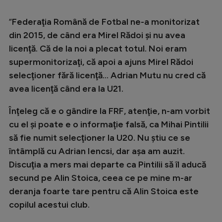
Intră în cont
Creează cont
”
Federaţia Română de Fotbal ne-a monitorizat
din 2015, de când era Mirel Rădoi şi nu avea
licenţă. Că de la noi a plecat totul. Noi eram
supermonitorizaţi, că apoi a ajuns Mirel Rădoi
selecţioner fără licenţă... Adrian Mutu nu cred că
avea licenţă când era la U21.
Înţeleg că e o gândire la FRF, atenţie, n-am vorbit
cu el şi poate e o informaţie falsă, ca Mihai Pintilii
să fie numit selecţioner la U20. Nu ştiu ce se
întâmplă cu Adrian Iencsi, dar aşa am auzit.
Discuţia a mers mai departe ca Pintilii să îl aducă
secund pe Alin Stoica, ceea ce pe mine m-ar
deranja foarte tare pentru că Alin Stoica este
copilul acestui club.