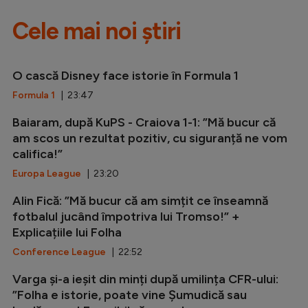
Cele mai noi știri
O cască Disney face istorie în Formula 1
Formula 1
| 23:47
Baiaram, după KuPS - Craiova 1-1: ”Mă bucur că
am scos un rezultat pozitiv, cu siguranță ne vom
califica!”
Europa League
| 23:20
Alin Fică: ”Mă bucur că am simțit ce înseamnă
fotbalul jucând împotriva lui Tromso!” +
Explicațiile lui Folha
Conference League
| 22:52
Varga și-a ieșit din minți după umilința CFR-ului:
”Folha e istorie, poate vine Șumudică sau