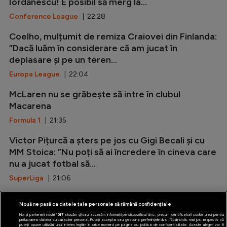
Iordănescu! E posibil să merg la...
Conference League
| 22:28
Coelho, mulțumit de remiza Craiovei din Finlanda:
”Dacă luăm în considerare că am jucat în
deplasare și pe un teren...
Europa League
| 22:04
McLaren nu se grăbește să intre în clubul
Macarena
Formula 1
| 21:35
Victor Pițurcă a șters pe jos cu Gigi Becali și cu
MM Stoica: ”Nu poți să ai încredere în cineva care
nu a jucat fotbal să...
SuperLiga
| 21:06
Marca: ”Rodri i-a spus da Barcelonei!”
Nouă ne pasă ca datele tale personale să rămână confidențiale
LaLiga
| 20:37
Noi și partenerii noștri
1017
stocăm și/sau accesăm informații pe dispozitivul dvs., precum identificatorii cookie unici pentru
prelucrarea datelor cu caracter personal. Puteți accepta sau gestiona preferințele dvs. făcând clic mai jos, respectiv vă
puteți opune utilizării unui interes legitim în orice moment pe pagina cu politica de confidențialitate. Aceste alegeri vor fi