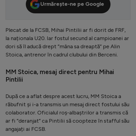
Urmărește-ne pe Google
Serie A
Bundesliga
Plecat de la FCSB, Mihai Pintilii ar fi dorit de FRF,
Ligue 1
la naționala U20. Iar fostul secund al campioanei ar
Campionate
dori să îl aducă drept ”mâna sa dreaptă” pe Alin
Starurile fotbalului
Stoica, antrenor în cadrul clubului din Berceni.
EURO 2024
MM Stoica, mesaj direct pentru Mihai
Stranieri
Pintilii
Clasamente
După ce a aflat despre acest lucru, MM Stoica a
răbufnit și i-a transmis un mesaj direct fostului său
colaborator. Oficialul roș-albaștrilor a transmis că
Tenis
ar fi ”deranjat” ca Pintilii să coopteze în stafful său
angajați ai FCSB.
Handbal