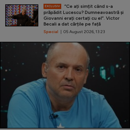
”Ce ați simțit când s-a
EXCLUSIV
prăpădit Lucescu? Dumneavoastră și
Giovanni erați certați cu el”. Victor
Becali a dat cărțile pe față
Special
| 05 August 2026, 13:23