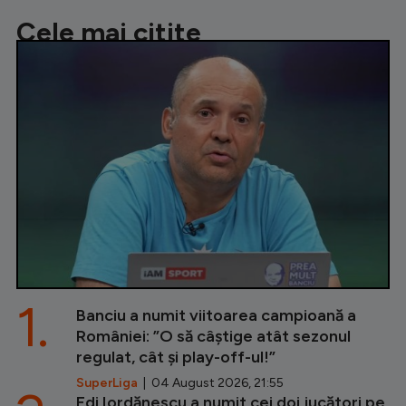
Cele mai citite
1.
Banciu a numit viitoarea campioană a
României: ”O să câștige atât sezonul
regulat, cât și play-off-ul!”
SuperLiga
| 04 August 2026, 21:55
Edi Iordănescu a numit cei doi jucători pe