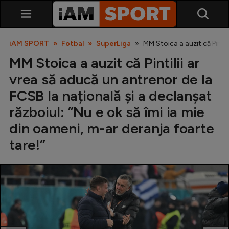
iAM SPORT
Fotbal
SuperLiga
MM Stoica a auzit că Pintil
MM Stoica a auzit că Pintilii ar
vrea să aducă un antrenor de la
FCSB la națională și a declanșat
războiul: ”Nu e ok să îmi ia mie
din oameni, m-ar deranja foarte
SuperLiga
tare!”
Liga 2
Cupa României
Echipa Națională
U21
Fotbal feminin