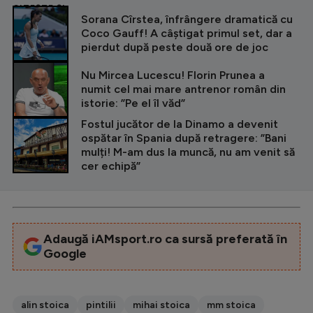
CITEȘTE ȘI
Sorana Cîrstea, înfrângere dramatică cu
Coco Gauff! A câștigat primul set, dar a
pierdut după peste două ore de joc
Nu Mircea Lucescu! Florin Prunea a
numit cel mai mare antrenor român din
istorie: ”Pe el îl văd”
Fostul jucător de la Dinamo a devenit
ospătar în Spania după retragere: ”Bani
mulți! M-am dus la muncă, nu am venit să
cer echipă”
Adaugă iAMsport.ro ca sursă preferată în
Google
alin stoica
pintilii
mihai stoica
mm stoica