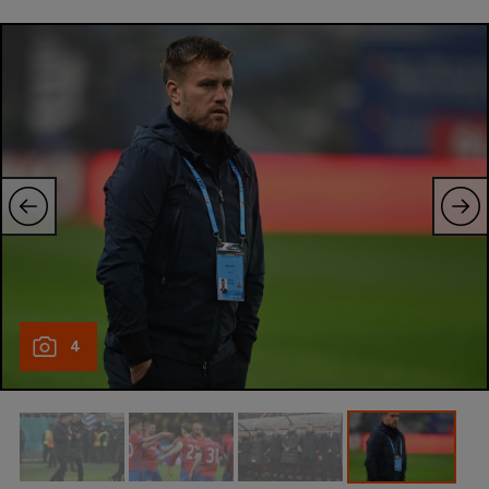
Natație
Formula 1
Gimnastică
Auto
Rugby
Ciclism
Alte sporturi
JO 2024
JO 2026
4