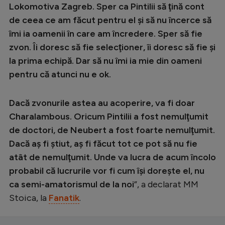
Lokomotiva Zagreb. Sper ca Pintilii să ţină cont
de ceea ce am făcut pentru el şi să nu încerce să
îmi ia oamenii în care am încredere. Sper să fie
zvon. Îi doresc să fie selecţioner, îi doresc să fie şi
la prima echipă. Dar să nu îmi ia mie din oameni
pentru că atunci nu e ok.
Dacă zvonurile astea au acoperire, va fi doar
Charalambous. Oricum Pintilii a fost nemulţumit
de doctori, de Neubert a fost foarte nemulţumit.
Dacă aş fi ştiut, aş fi făcut tot ce pot să nu fie
atât de nemulţumit. Unde va lucra de acum încolo
probabil că lucrurile vor fi cum îşi doreşte el, nu
ca semi-amatorismul de la noi
”, a declarat MM
Stoica, la
Fanatik
.