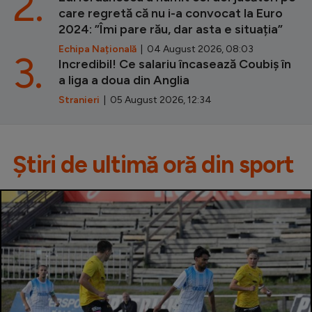
2.
care regretă că nu i-a convocat la Euro
2024: ”Îmi pare rău, dar asta e situația”
Echipa Națională
| 04 August 2026, 08:03
3.
Incredibil! Ce salariu încasează Coubiș în
a liga a doua din Anglia
Stranieri
| 05 August 2026, 12:34
Știri de ultimă oră din sport