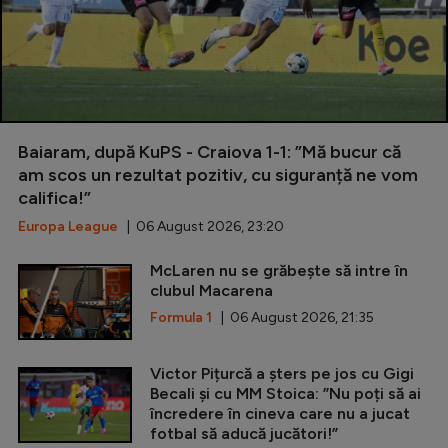
Baiaram, după KuPS - Craiova 1-1: ”Mă bucur că
am scos un rezultat pozitiv, cu siguranță ne vom
califica!”
Europa League
| 06 August 2026, 23:20
McLaren nu se grăbește să intre în
clubul Macarena
Formula 1
| 06 August 2026, 21:35
Victor Pițurcă a șters pe jos cu Gigi
Becali și cu MM Stoica: ”Nu poți să ai
încredere în cineva care nu a jucat
fotbal să aducă jucători!”