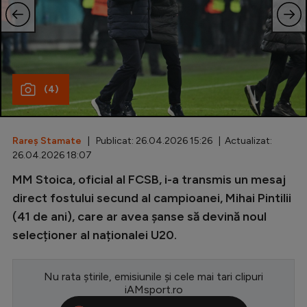
Special
Diverse
Inedit
(4)
Clasamente
Rareș Stamate
| Publicat: 26.04.2026 15:26 | Actualizat:
26.04.2026 18:07
Champions League
MM Stoica, oficial al FCSB, i-a transmis un mesaj
direct fostului secund al campioanei, Mihai Pintilii
Europa League
(41 de ani), care ar avea șanse să devină noul
Conference League
selecționer al naționalei U20.
CM 2026
Premier League
Nu rata știrile, emisiunile și cele mai tari clipuri
iAMsport.ro
LaLiga