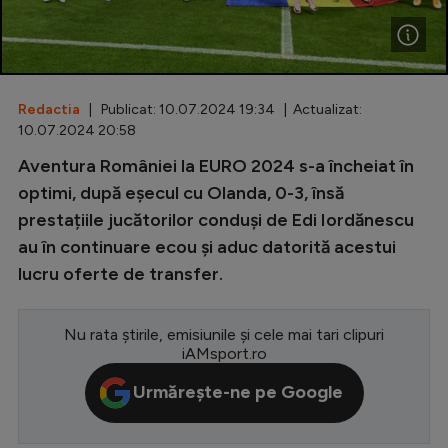
Special
Diverse
Inedit
Redactia
| Publicat: 10.07.2024 19:34 | Actualizat:
10.07.2024 20:58
Clasamente
Aventura României la EURO 2024 s-a încheiat în
optimi, după eșecul cu Olanda, 0-3, însă
prestațiile jucătorilor conduși de Edi Iordănescu
au în continuare ecou și aduc datorită acestui
Champions League
lucru oferte de transfer.
Europa League
Conference League
Nu rata știrile, emisiunile și cele mai tari clipuri
iAMsport.ro
CM 2026
Urmărește-ne pe Google
Premier League
LaLiga