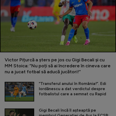
Victor Pițurcă a șters pe jos cu Gigi Becali și cu
MM Stoica: ”Nu poți să ai încredere în cineva care
nu a jucat fotbal să aducă jucători!”
”Transferul anului în România!”. Edi
Iordănescu a dat verdictul despre
fotbalistul care a semnat cu Rapid
Gigi Becali încă îl așteaptă pe
membrul Generației de Aur la FCSB: