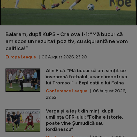
Baiaram, după KuPS - Craiova 1-1: ”Mă bucur că
am scos un rezultat pozitiv, cu siguranță ne vom
califica!”
Europa League
| 06 August 2026, 23:20
Alin Fică: ”Mă bucur că am simțit ce
înseamnă fotbalul jucând împotriva
lui Tromso!” + Explicațiile lui Folha
Conference League
| 06 August 2026,
22:52
Varga și-a ieșit din minți după
umilința CFR-ului: ”Folha e istorie,
poate vine Șumudică sau
Iordănescu”