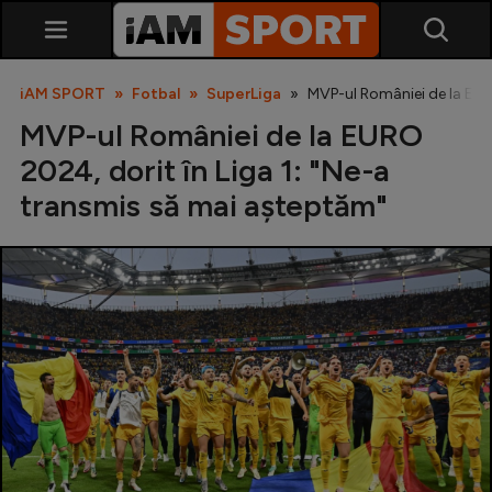
iAM SPORT
Fotbal
SuperLiga
MVP-ul României de la EUR
MVP-ul României de la EURO
2024, dorit în Liga 1: "Ne-a
transmis să mai așteptăm"
SuperLiga
Liga 2
Cupa României
Echipa Națională
U21
Fotbal feminin