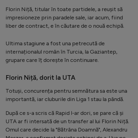
Serie A
Florin Niță, titular în toate partidele, a reușit să
impresioneze prin paradele sale, iar acum, fiind
Bundesliga
liber de contract, e în căutare de o nouă echipă.
Ligue 1
Campionate
Ultima stagiune a fost una petrecută de
internaționalul român în Turcia, la Gaziantep,
Starurile fotbalului
grupare care îț dorește în continuare.
EURO 2024
Florin Niță, dorit la UTA
Stranieri
Clasamente
Totuși, concurența pentru semnătura sa este una
importantă, iar cluburile din Liga 1 stau la pândă.
După ce s-a scris că Rapid l-ar dori, se pare că și
UTA ar fi intersată de un transfer al lui Florin Niță.
Tenis
Omul care decide la "Bătrâna Doamnă", Alexandru
Handbal
Meszar, a confirmat dorința echipei de a-l lua pe