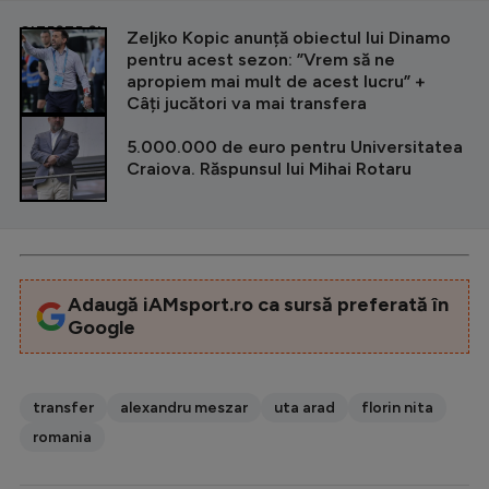
CITEȘTE ȘI
Zeljko Kopic anunță obiectul lui Dinamo
pentru acest sezon: ”Vrem să ne
apropiem mai mult de acest lucru” +
Câți jucători va mai transfera
5.000.000 de euro pentru Universitatea
Craiova. Răspunsul lui Mihai Rotaru
Adaugă iAMsport.ro ca sursă preferată în
Google
transfer
alexandru meszar
uta arad
florin nita
romania