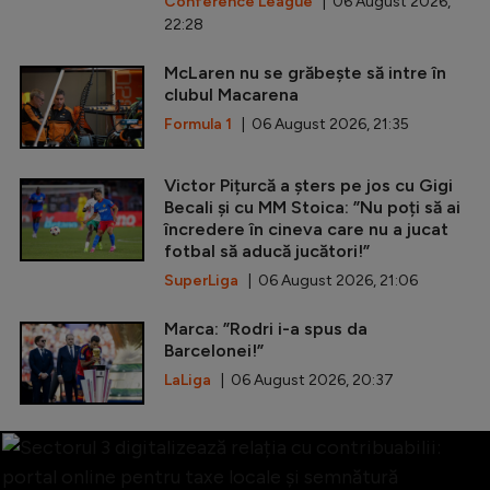
Conference League
| 06 August 2026,
22:28
McLaren nu se grăbește să intre în
clubul Macarena
Formula 1
| 06 August 2026, 21:35
Victor Pițurcă a șters pe jos cu Gigi
Becali și cu MM Stoica: ”Nu poți să ai
încredere în cineva care nu a jucat
fotbal să aducă jucători!”
SuperLiga
| 06 August 2026, 21:06
Marca: ”Rodri i-a spus da
Barcelonei!”
LaLiga
| 06 August 2026, 20:37