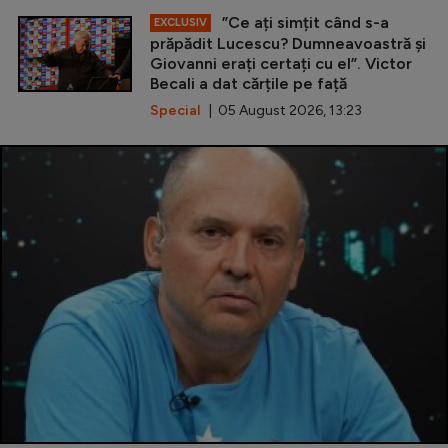
”Ce ați simțit când s-a
EXCLUSIV
prăpădit Lucescu? Dumneavoastră și
Giovanni erați certați cu el”. Victor
Becali a dat cărțile pe față
Special
| 05 August 2026, 13:23