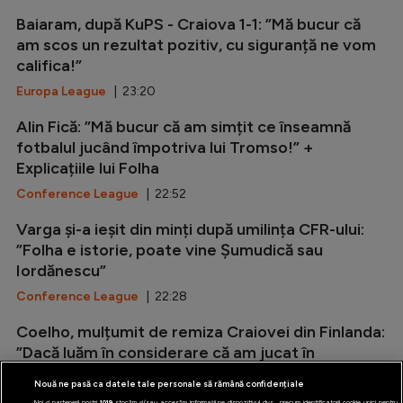
Baiaram, după KuPS - Craiova 1-1: ”Mă bucur că
am scos un rezultat pozitiv, cu siguranță ne vom
califica!”
Europa League
| 23:20
Alin Fică: ”Mă bucur că am simțit ce înseamnă
fotbalul jucând împotriva lui Tromso!” +
Explicațiile lui Folha
Conference League
| 22:52
Varga și-a ieșit din minți după umilința CFR-ului:
”Folha e istorie, poate vine Șumudică sau
Iordănescu”
Conference League
| 22:28
Coelho, mulțumit de remiza Craiovei din Finlanda:
”Dacă luăm în considerare că am jucat în
deplasare și pe un teren...
Nouă ne pasă ca datele tale personale să rămână confidențiale
Europa League
| 22:04
Noi și partenerii noștri
1019
stocăm și/sau accesăm informații pe dispozitivul dvs., precum identificatorii cookie unici pentru