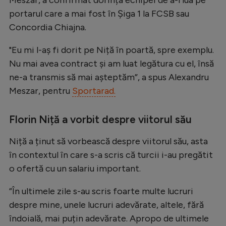
Natație
portarul care a mai fost în Șiga 1 la FCSB sau
Concordia Chiajna.
Formula 1
Gimnastică
"Eu mi l-aș fi dorit pe Niță în poartă, spre exemplu.
Nu mai avea contract și am luat legătura cu el, însă
Auto
ne-a transmis să mai așteptăm”, a spus Alexandru
Rugby
Meszar, pentru
Sportarad.
Ciclism
Florin Niță a vorbit despre viitorul său
Alte sporturi
Niță a ținut să vorbească despre viitorul său, asta
JO 2024
în contextul în care s-a scris că turcii i-au pregătit
JO 2026
o ofertă cu un salariu important.
”În ultimele zile s-au scris foarte multe lucruri
despre mine, unele lucruri adevărate, altele, fără
îndoială, mai puțin adevărate. Apropo de ultimele