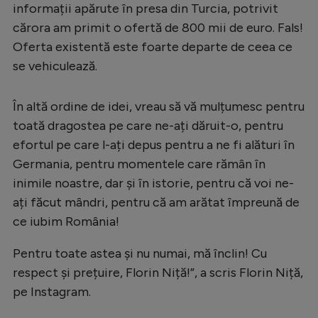
Intră în cont
informații apărute în presa din Turcia, potrivit
cărora am primit o ofertă de 800 mii de euro. Fals!
Creează cont
Oferta existentă este foarte departe de ceea ce
se vehiculează.
În altă ordine de idei, vreau să vă mulțumesc pentru
toată dragostea pe care ne-ați dăruit-o, pentru
efortul pe care l-ați depus pentru a ne fi alături în
Germania, pentru momentele care rămân în
inimile noastre, dar și în istorie, pentru că voi ne-
ați făcut mândri, pentru că am arătat împreună de
ce iubim România!
Pentru toate astea și nu numai, mă înclin! Cu
respect și prețuire, Florin Niță!”, a scris Florin Niță,
pe Instagram.