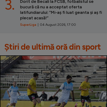
3.
Dorit de Becali la FCSB, fotbalistul se
bucură că nu a acceptat oferta
latifundiarului: ”Mi-aș fi luat geanta și aș fi
plecat acasă!”
SuperLiga
| 04 August 2026, 17:00
Știri de ultimă oră din sport