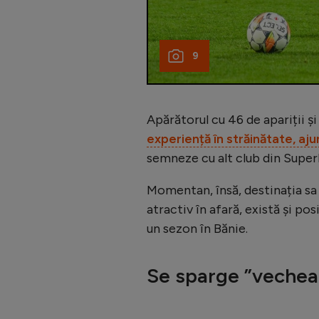
9
Apărătorul cu 46 de apariții ș
experiență în străinătate, aju
semneze cu alt club din Super
Momentan, însă, destinația sa
atractiv în afară, există și po
un sezon în Bănie.
Se sparge ”vechea