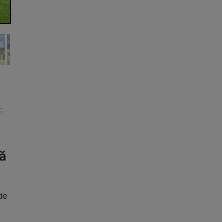
:
să
de