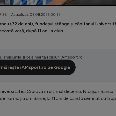
7:26 | Actualizat: 03.08.2025 00:32
cu (32 de ani), fundașul stânga și căpitanul Universită
eastă vară, după 11 ani la club.
e, emisiunile și cele mai tari clipuri iAMsport.ro
rmărește iAMsport.ro pe Google
iversitatea Craiova în ultimul deceniu, Nicușor Bancu
de formația din Bănie, la 11 ani de când a semnat cu tru