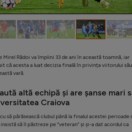
 Mirel Rădoi va împlini 33 de ani în această toamnă, iar
t că acesta a luat decizia finală în privința viitorului său
eastă vară.
aută altă echipă și are șanse mari 
versitatea Craiova
u să părăsească clubul până la finalul acestei perioade 
nsistă să îl păstreze pe ”veteran” și și-a dat acordul ca