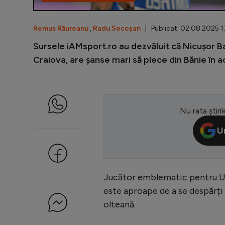
Remus Răureanu
,
Radu Secoșan
| Publicat: 02.08.2025 1
Sursele iAMsport.ro au dezvăluit că Nicușor Ban
Craiova, are șanse mari să plece din Bănie în ac
Nu rata știril
U
Jucător emblematic pentru Un
este aproape de a se despărți 
olteană.