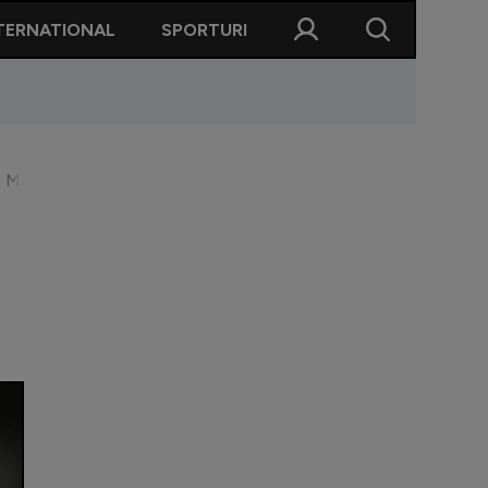
TERNATIONAL
SPORTURI
 Mirel Rădoi și-a dat acordul pentru transfer