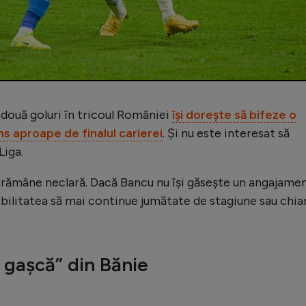
i două goluri în tricoul României
își dorește să bifeze o
ns aproape de finalul carierei
. Și nu este interesat să
Liga.
 rămâne neclară. Dacă Bancu nu își găsește un angajame
sibilitatea să mai continue jumătate de stagiune sau chia
 gașcă” din Bănie