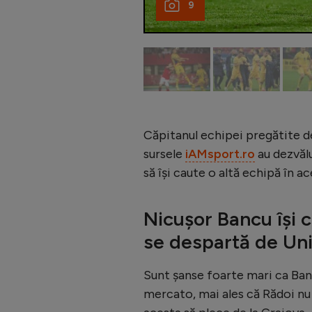
9
Căpitanul echipei pregătite de
sursele
iAMsport.ro
au dezvălui
să își caute o altă echipă în ac
Nicușor Bancu își c
se despartă de Uni
Sunt șanse foarte mari ca Banc
mercato, mai ales că Rădoi nu i