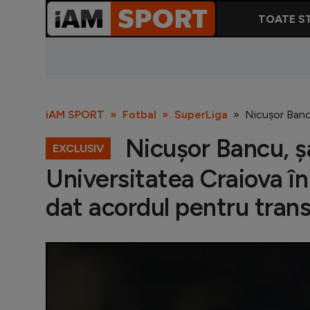
TOATE ST
iAM SPORT
Fotbal
SuperLiga
Nicușor Bancu
Nicușor Bancu, șa
EXCLUSIV
Universitatea Craiova în
dat acordul pentru trans