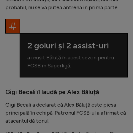
Natație
probabil, nu se va putea antrena în prima parte.
Formula 1
Gimnastică
Auto
2 goluri și 2 assist-uri
Rugby
a reușit Băluță în acest sezon pentru
Ciclism
FCSB în Superligă.
Alte sporturi
JO 2024
Gigi Becali îl laudă pe Alex Băluță
JO 2026
Gigi Becali a declarat că Alex Băluță este piesa
principală în echipă. Patronul FCSB-ul a afirmat că
atacantul dă tonul.