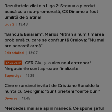
Rezultatele zilei din Liga 2: Steaua a pierdut
acasă cu o nou-promovată, CS Dinamo a fost
umilită de Slatina!
Liga 2
| 13:48
”Bancu & Baiaram”. Marius Mitran a numit marea
problemă cu care se confruntă Craiova: ”Nu mai
are această armă”
Editorialisti
| 13:07
CFR Cluj și-a ales noul antrenor!
EXCLUSIV
Negocierile sunt aproape finalizate
SuperLiga
| 12:29
Cine e românul invitat de Cristiano Ronaldo la
nunta cu Georgina: ”Sunt prieteni foarte buni”
Diverse
| 11:45
Mercedes mai are ași în mânecă. Ce spune șeful