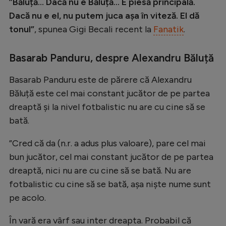
Intră în cont
”Băluță... Dacă nu e Băluță... E piesă principală.
Dacă nu e el, nu putem juca așa în viteză. El dă
Creează cont
tonul”
, spunea Gigi Becali recent la
Fanatik
.
Basarab Panduru, despre Alexandru Băluță
Basarab Panduru este de părere că Alexandru
Băluță este cel mai constant jucător de pe partea
dreaptă și la nivel fotbalistic nu are cu cine să se
bată.
”Cred că da (n.r. a adus plus valoare), pare cel mai
bun jucător, cel mai constant jucător de pe partea
dreaptă, nici nu are cu cine să se bată. Nu are
fotbalistic cu cine să se bată, aşa nişte nume sunt
pe acolo.
În vară era vârf sau inter dreapta. Probabil că