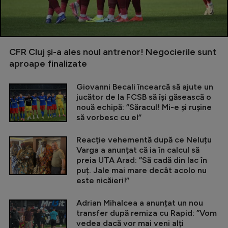
CFR Cluj și-a ales noul antrenor! Negocierile sunt
aproape finalizate
Giovanni Becali încearcă să ajute un
jucător de la FCSB să își găsească o
nouă echipă: ”Săracul! Mi-e și rușine
să vorbesc cu el”
Reacție vehementă după ce Neluțu
Varga a anunțat că ia în calcul să
preia UTA Arad: ”Să cadă din lac în
puț. Jale mai mare decât acolo nu
este nicăieri!”
Adrian Mihalcea a anunțat un nou
transfer după remiza cu Rapid: ”Vom
vedea dacă vor mai veni alți