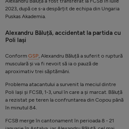
Alexandru Băluță a fost transferat la FCSB în iulie
Serie A
2023, după ce s-a despărțit de echipa din Ungaria
Puskas Akademia.
Bundesliga
Ligue 1
Alexandru Băluță, accidentat la partida cu
Poli Iași
Campionate
Starurile fotbalului
Conform
GSP
, Alexandru Băluță a suferit o ruptură
EURO 2024
musculară și va fi nevoit să ia o pauză de
aproximativ trei săptămâni.
Stranieri
Clasamente
Problema atacantului a survenit la meciul dintre
Poli Iași și FCSB, 1-3, unul în care a și marcat. Băluță
a rezistat pe teren la confruntarea din Copou până
în minutul 84.
Tenis
FCSB merge în cantonament în perioada 8 - 21
Handbal
ianuarie în Antalya, iar Alexandru Băluță, cel mai