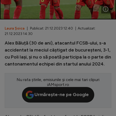
Special
Diverse
Inedit
Laura Șoica
| Publicat: 21.12.2023 12:40 | Actualizat:
21.12.2023 14:30
Clasamente
Alex Băluță (30 de ani), atacantul FCSB-ului, s-a
accidentat la meciul câștigat de bucureșteni, 3-1,
cu Poli Iași, și nu o să poată participa la o parte din
cantonamentul echipei din startul anului 2024.
Champions League
Europa League
Nu rata știrile, emisiunile și cele mai tari clipuri
iAMsport.ro
Conference League
Urmărește-ne pe Google
CM 2026
Premier League
LaLiga