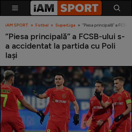
iAM SPORT
Fotbal
SuperLiga
”Piesa principală” a FCSB-u
”Piesa principală” a FCSB-ului s-
a accidentat la partida cu Poli
Iași
SuperLiga
Liga 2
Cupa României
Echipa Națională
U21
Fotbal feminin