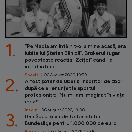
1.
”Pe Nadia am întâlnit-o la mine acasă, era
iubita lui Ștefan Bănică”. Brokerul fugar
povestește reacția ”Zeiței” când i-a
intrat în baie
Special
| 06 August 2026, 19:59
2.
A fost șofer de Uber și însoțitor de zbor
după ce a renunțat la sportul
profesionist: ”Nu mi-am imaginat în viața
mea!”
Inedit
| 06 August 2026, 19:00
3.
Dan Șucu își vinde fotbalistul în
Bundesliga pentru 1.000.000 de euro
Bundesliga
| 07 August 2026, 17:26