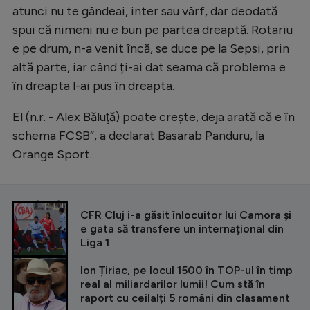
atunci nu te gândeai, inter sau vârf, dar deodată
spui că nimeni nu e bun pe partea dreaptă. Rotariu
e pe drum, n-a venit încă, se duce pe la Sepsi, prin
altă parte, iar când ți-ai dat seama că problema e
în dreapta l-ai pus în dreapta.
El (n.r. - Alex Băluţă) poate creşte, deja arată că e în
schema FCSB”, a declarat Basarab Panduru, la
Orange Sport.
CITEȘTE ȘI
CFR Cluj i-a găsit înlocuitor lui Camora și
e gata să transfere un internațional din
Liga 1
Ion Țiriac, pe locul 1500 în TOP-ul în timp
real al miliardarilor lumii! Cum stă în
raport cu ceilalți 5 români din clasament