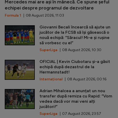
Mercedes mai are ași în mânecă. Ce spune șeful
echipei despre programul de dezvoltare
Formula 1
| 08 August 2026, 11:03
Giovanni Becali încearcă să ajute un
jucător de la FCSB să își găsească o
nouă echipă: ”Săracul! Mi-e și rușine
să vorbesc cu el”
SuperLiga
| 08 August 2026, 10:30
OFICIAL | Kevin Ciubotaru și-a găsit
echipă după dezastrul de la
Hermannstadt!
Internațional
| 08 August 2026, 00:16
Adrian Mihalcea a anunțat un nou
transfer după remiza cu Rapid: ”Vom
vedea dacă vor mai veni alți
jucători!”
SuperLiga
| 07 August 2026, 23:57