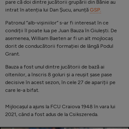
pare că doi dintre jucătorii grupării din Bănie au
Natație
intrat în atenția lui Dan Șucu, anunță
GSP.
Formula 1
Patronul ”alb-vișiniilor” s-ar fi interesat în ce
Gimnastică
condiții îl poate lua pe Juan Bauza în Giulești. De
Auto
asemenea, William Baeten ar fi un alt mojlocaș
dorit de conducătorii formației de lângă Podul
Rugby
Grant.
Ciclism
Bauza a fost unul dintre jucătorii de bază ai
Alte sporturi
oltenilor, a înscris 8 goluri și a reușit șase pase
JO 2024
decisive în acest sezon, în cele 27 de apariții pe
care le-a bifat.
JO 2026
Mijlocașul a ajuns la FCU Craiova 1948 în vara lui
2021, când a fost adus de la Csikszereda.