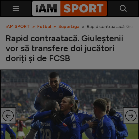
iAM SPORT
Fotbal
SuperLiga
Rapid contraatacă. Giulește
Rapid contraatacă. Giuleștenii
vor să transfere doi jucători
doriți și de FCSB
SuperLiga
Liga 2
Cupa României
Echipa Națională
U21
Fotbal feminin