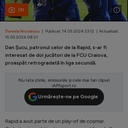
(3)
Special
Diverse
Inedit
Daniela Nicolescu
| Publicat: 14.05.2024 23:12 | Actualizat:
15.05.2024 08:01
Clasamente
Dan Șucu, patronul celor de la Rapid, s-ar fi
interesat de doi jucători de la FCU Craiova,
proaspăt retrogradată în liga secundă.
Champions League
Nu rata știrile, emisiunile și cele mai tari clipuri
Europa League
iAMsport.ro
Conference League
Urmărește-ne pe Google
CM 2026
Premier League
Rapid a avut parte de un play-of de coșmar.
LaLiga