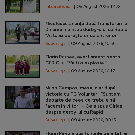
Internațional
| 09 August 2026, 12:22
Nicolescu anunță două transferuri la
Dinamo înaintea derby-ului cu Rapid:
”Asta își dorește orice antrenor”
SuperLiga
| 09 August 2026, 10:56
Florin Prunea, avertisment pentru
CFR Cluj: ”Va fi o explozie!”
SuperLiga
| 09 August 2026, 10:17
Nuno Campos, mesaj clar după
victoria cu FC Voluntari: ”Suntem
departe de ceea ce trebuie să
facem în viitor” + Ce a spus Cîrjan
despre derby-ul cu Rapid
SuperLiga
| 09 August 2026, 00:15
Florin Pîrvu a pus tunurile pe arbitraj