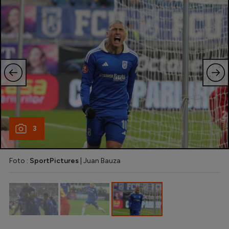
Intră în cont
Creează cont
3
Foto :
SportPictures
| Juan Bauza