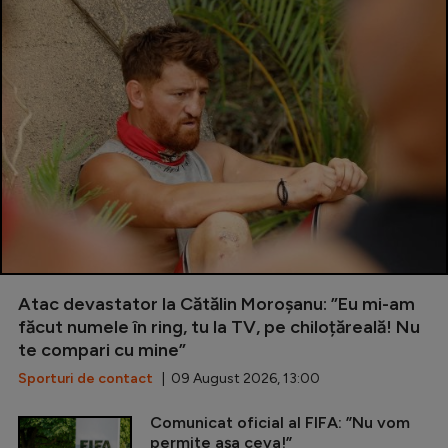
Atac devastator la Cătălin Moroșanu: ”Eu mi-am
făcut numele în ring, tu la TV, pe chiloțăreală! Nu
te compari cu mine”
Sporturi de contact
| 09 August 2026, 13:00
Comunicat oficial al FIFA: ”Nu vom
permite așa ceva!”