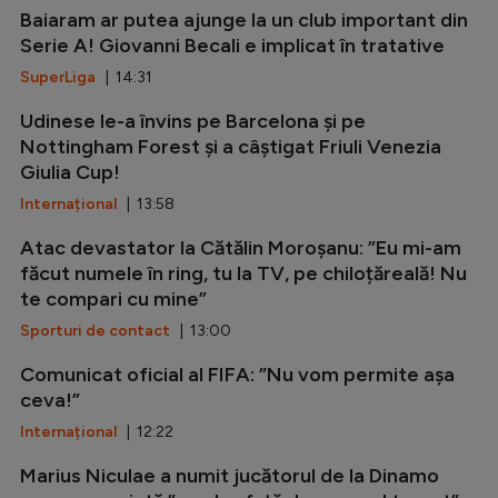
Baiaram ar putea ajunge la un club important din
Serie A! Giovanni Becali e implicat în tratative
SuperLiga
| 14:31
Udinese le-a învins pe Barcelona și pe
Nottingham Forest și a câștigat Friuli Venezia
Giulia Cup!
Internațional
| 13:58
Atac devastator la Cătălin Moroșanu: ”Eu mi-am
făcut numele în ring, tu la TV, pe chiloțăreală! Nu
te compari cu mine”
Sporturi de contact
| 13:00
Comunicat oficial al FIFA: ”Nu vom permite așa
ceva!”
Internațional
| 12:22
Marius Niculae a numit jucătorul de la Dinamo