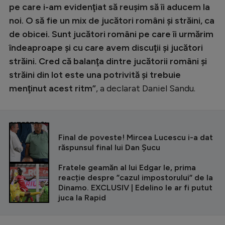
pe care i-am evidenţiat să reuşim să îi aducem la
noi. O să fie un mix de jucători români şi străini, ca
de obicei. Sunt jucători români pe care îi urmărim
îndeaproape şi cu care avem discuţii şi jucători
străini. Cred că balanţa dintre jucătorii români şi
străini din lot este una potrivită şi trebuie
menţinut acest ritm”
, a declarat Daniel Sandu.
CITEȘTE ȘI
Final de poveste! Mircea Lucescu i-a dat
răspunsul final lui Dan Șucu
Fratele geamăn al lui Edgar Ie, prima
reacție despre ”cazul impostorului” de la
Dinamo. EXCLUSIV | Edelino Ie ar fi putut
juca la Rapid