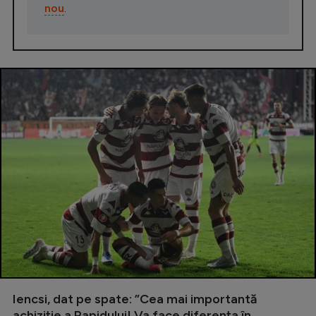
nou
.
Iencsi, dat pe spate: ”Cea mai importantă
achiziție a Rapidului! Va face diferența în