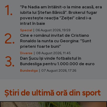
1.
”Pe Nadia am întâlnit-o la mine acasă, era
iubita lui Ștefan Bănică”. Brokerul fugar
povestește reacția ”Zeiței” când i-a
intrat în baie
Special
| 06 August 2026, 19:59
2.
Cine e românul invitat de Cristiano
Ronaldo la nunta cu Georgina: ”Sunt
prieteni foarte buni”
Diverse
| 08 August 2026, 11:45
3.
Dan Șucu își vinde fotbalistul în
Bundesliga pentru 1.000.000 de euro
Bundesliga
| 07 August 2026, 17:26
Știri de ultimă oră din sport