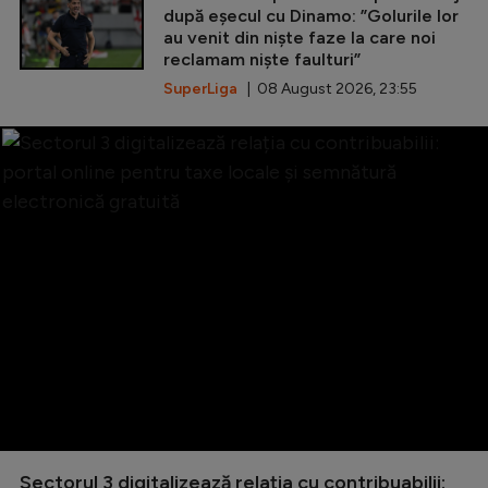
după eșecul cu Dinamo: ”Golurile lor
au venit din niște faze la care noi
reclamam niște faulturi”
SuperLiga
| 08 August 2026, 23:55
Sectorul 3 digitalizează relația cu contribuabilii: