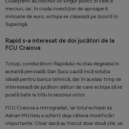
Giuleștenii au obținut un singur punct în cele 8
Serie A
meciuri, iar, în ciuda investiției de aproape 6
milioane de euro, echipa se clasează pe locul 6 în
Bundesliga
Superligă.
Ligue 1
Rapid s-a interesat de doi jucători de la
Campionate
FCU Craiova
Starurile fotbalului
EURO 2024
Totuși, conducătorii Rapidului nu stau degeaba în
această perioadă. Dan Șucu caută încă soluția
Stranieri
ideală pentru banca tehnică, dar în același timp se
Clasamente
interesează de jucători alături de care echipa să se
poată bate la titlu în sezonul viitor.
FCU Craiova a retrogradat, iar lotul echipei lui
Tenis
Adrian Mititelu a suferit deja câteva modificări
importante. Chiar dacă au trecut doar două zile, se
Handbal