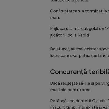
Confruntarea s-a terminat la e
mari.
Mijlocașul a marcat golul de 1-1
jucătorii de la Rapid.
De atunci, au mai existat specu
lucru care s-ar putea certific
Concurență teribilă
Dacă reușește să-l ia și pe Vir
multiple pentru atac.
Pe lângă accidentații Claudiu 
în scurt timp, mai există și v