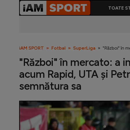
TOATE ST
iAM SPORT
Fotbal
SuperLiga
"Război" în m
"Război" în mercato: a im
acum Rapid, UTA și Petr
semnătura sa