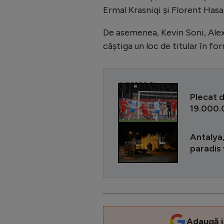
Ermal Krasniqi și Florent Hasa
De asemenea, Kevin Soni, Alex
câștiga un loc de titular în f
CITEȘTE ȘI
Plecat d
19.000.0
Antalya,
paradis 
Adaugă i