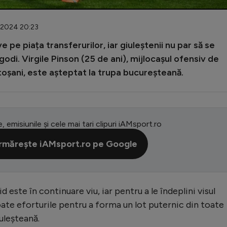
1.2024 20:23
 pe piața transferurilor, iar giuleștenii nu par să se
rgodi. Virgile Pinson (25 de ani), mijlocașul ofensiv de
toșani, este așteptat la trupa bucureșteană.
e, emisiunile și cele mai tari clipuri iAMsport.ro
rmărește iAMsport.ro pe Google
d este în continuare viu, iar pentru a le îndeplini visul
ate eforturile pentru a forma un lot puternic din toate
uleșteană.