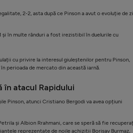
galitate, 2-2, asta după ce Pinson a avut o evoluție de zi
 și în multe rânduri a fost irezistibil în duelurile cu
lații cu privire la interesul giuleștenilor pentru Pinson,
a în perioada de mercato din această iarnă.
 în atacul Rapidului
gile Pinson, atunci Cristiano Bergodi va avea opțiuni
Petrila și Albion Rrahmani, care se speră să fie recuperaț
ariantele reprezentate de noile achiziții Borisav Burmaz,