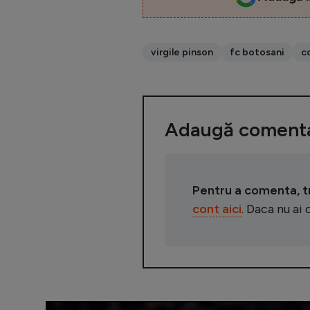
virgile pinson
fc botosani
c
Adaugă comenta
Pentru a comenta, tre
cont aici
. Daca nu ai