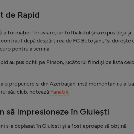
it de Rapid
ă a formației feroviare, iar fotbalistul și-a expus deja și
de contract după despărțirea de FC Botoșani, își dorește 
 euro pentru a semna.
pid au pus ochii pe Pinson, jucătorul fiind și pe lista cel
a o propunere și din Azerbaijan, însă momentan nu a lua
torul său club, notează
Fanatik.
n să impresioneze în Giulești
ni s-a deplasat în Giulești și a fost aproape să obțină