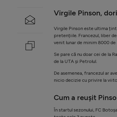
Virgile Pinson, dor
Virgile Pinson este ultima țint
pretențiile. Francezul, liber 
venit lunar de minim 8000 de
Se pare că nu doar cei de la Ra
de la UTA și Petrolul.
De asemenea, francezul ar ave
nicio decizie cu privire la vii
Cum a reușit Pinso
În startul sezonului, FC Botoșa
toate cele 3 puncte.