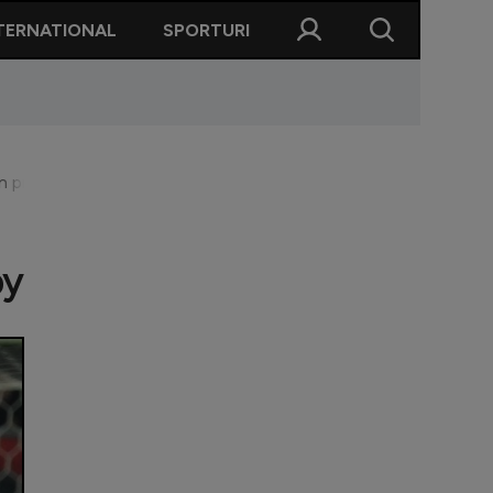
TERNATIONAL
SPORTURI
în premieră chiar în derby
by