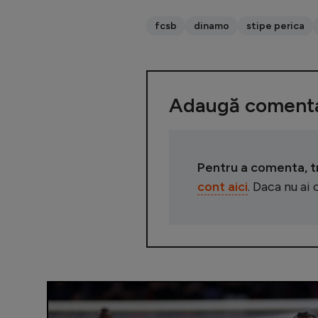
fcsb
dinamo
stipe perica
Adaugă comenta
Pentru a comenta, tre
cont aici
. Daca nu ai