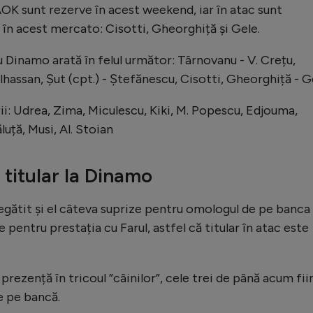
AOK sunt rezerve în acest weekend, iar în atac sunt
i în acest mercato: Cisotti, Gheorghiță și Gele.
cu Dinamo arată în felul următor: Târnovanu - V. Crețu,
hassan, Șut (cpt.) - Ștefănescu, Cisotti, Gheorghiță - G
i: Udrea, Zima, Miculescu, Kiki, M. Popescu, Edjouma,
uță, Musi, Al. Stoian
 titular la Dinamo
egătit și el câteva suprize pentru omologul de pe banca 
pentru prestația cu Farul, astfel că titular în atac este
 prezență în tricoul ”câinilor”, cele trei de până acum fii
e pe bancă.