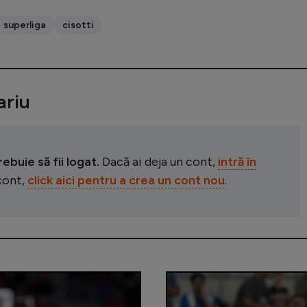
superliga
cisotti
riu
buie să fii logat.
Dacă ai deja un cont,
intră în
 cont,
click aici pentru a crea un cont nou
.