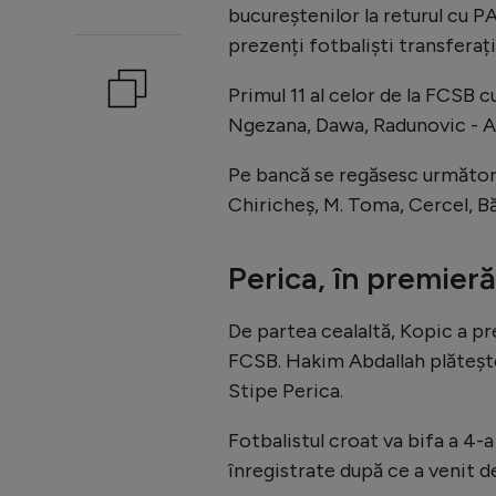
bucureștenilor la returul cu P
prezenți fotbaliști transferaț
Primul 11 al celor de la FCSB 
Ngezana, Dawa, Radunovic - Al
Pe bancă se regăsesc următori
Chiricheș, M. Toma, Cercel, Băl
Perica, în premieră
De partea cealaltă, Kopic a pr
FCSB. Hakim Abdallah plătește 
Stipe Perica.
Fotbalistul croat va bifa a 4-a
înregistrate după ce a venit d