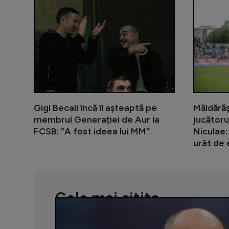
Gigi Becali încă îl așteaptă pe
Măldărăș
membrul Generației de Aur la
jucătoru
FCSB: ”A fost ideea lui MM”
Niculae:
urât de e
Cele mai citite