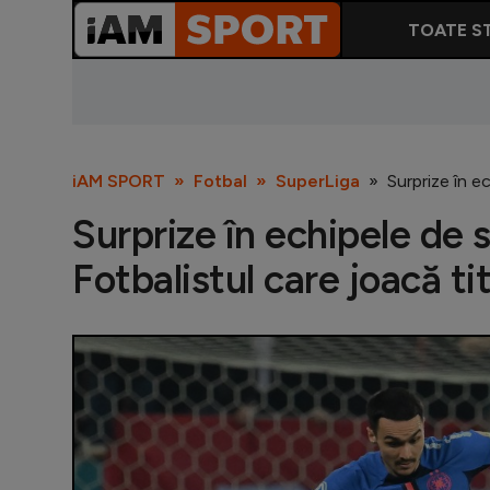
TOATE ST
iAM SPORT
Fotbal
SuperLiga
Surprize în e
Surprize în echipele de 
Fotbalistul care joacă ti