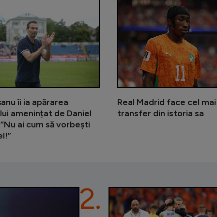
Gigi Becali încă îl așteaptă pe me
anu îi ia apărarea
Real Madrid face cel ma
lui amenințat de Daniel
transfer din istoria sa
 ”Nu ai cum să vorbești
l!”
2.