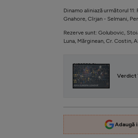
Dinamo aliniază următorul 11:
Gnahore, Cîrjan - Selmani, Peri
Rezerve sunt: Golubovic, Stoia
Luna, Mărginean, Cr. Costin, Al
CITEȘTE ȘI
Verdict 
Adaugă i