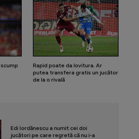
mbrul Generației de Aur la FCSB: ”A fost ideea lui MM”
Măldărășanu îi ia apărarea jucătorului amenințat de D
Real Madrid 
i scump
Rapid poate da lovitura. Ar
putea transfera gratis un jucător
de la o rivală
Banciu a numi
Edi Iordănescu a numit cei doi
jucători pe care regretă că nu i-a