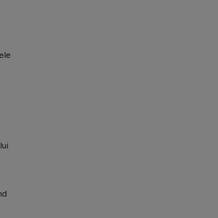
ele
lui
nd