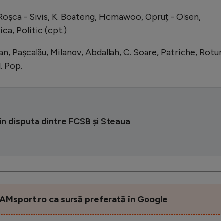
 Roșca - Sivis, K. Boateng, Homawoo, Opruț - Olsen,
ca, Politic (cpt.)
n, Pașcalău, Milanov, Abdallah, C. Soare, Patriche, Rotu
. Pop.
în disputa dintre FCSB și Steaua
AMsport.ro ca sursă preferată în Google