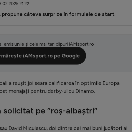
3.02.2025 21:22
 propune câteva surprize în formulele de start.
e, emisiunile și cele mai tari clipuri iAMsport.ro
rmărește iAMsport.ro pe Google
ali a reușit joi seara calificarea în optimile Europa
 fost menajați pentru derby-ul cu Dinamo.
solicitat pe ”roș-albaștri”
au David Miculescu, doi dintre cei mai buni jucători ai