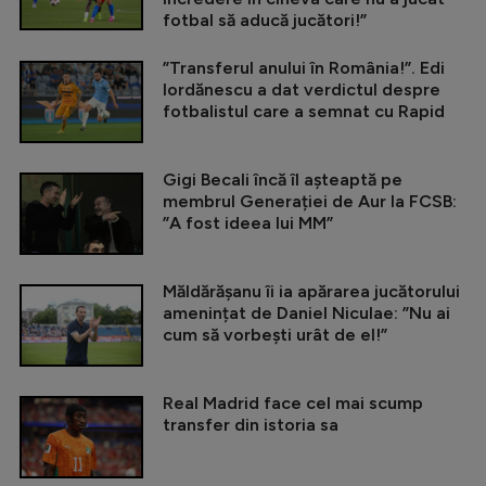
fotbal să aducă jucători!”
”Transferul anului în România!”. Edi
Iordănescu a dat verdictul despre
fotbalistul care a semnat cu Rapid
Gigi Becali încă îl așteaptă pe
membrul Generației de Aur la FCSB:
”A fost ideea lui MM”
Măldărășanu îi ia apărarea jucătorului
amenințat de Daniel Niculae: ”Nu ai
cum să vorbești urât de el!”
Real Madrid face cel mai scump
transfer din istoria sa