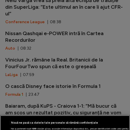
Nelu Varga vrea să preia altă echipă de tradiție
din SuperLiga: ”Este ultimul an în care îi ajut CFR-
ul”
Conference League
| 08:38
Nissan Qashqai e-POWER intră în Cartea
Recordurilor
Auto
| 08:32
Vinicius Jr. rămâne la Real. Britanicii de la
FourFourTwo spun că este o greșeală
LaLiga
| 07:59
O cască Disney face istorie în Formula 1
Formula 1
| 23:47
Baiaram, după KuPS - Craiova 1-1: ”Mă bucur că
am scos un rezultat pozitiv, cu siguranță ne vom
califica!”
Nouă ne pasă ca datele tale personale să rămână confidențiale
Europa League
| 23:20
Noi și partenerii noștri
1019
stocăm și/sau accesăm informații pe dispozitivul dvs., precum identificatorii cookie unici pentru