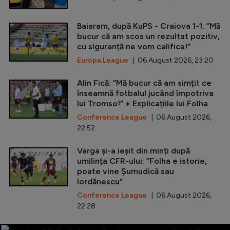
Baiaram, după KuPS - Craiova 1-1: ”Mă
bucur că am scos un rezultat pozitiv,
cu siguranță ne vom califica!”
Europa League
| 06 August 2026, 23:20
Alin Fică: ”Mă bucur că am simțit ce
înseamnă fotbalul jucând împotriva
lui Tromso!” + Explicațiile lui Folha
Conference League
| 06 August 2026,
22:52
Varga și-a ieșit din minți după
umilința CFR-ului: ”Folha e istorie,
poate vine Șumudică sau
Iordănescu”
Conference League
| 06 August 2026,
22:28