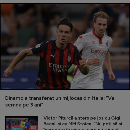
Dinamo a transferat un mijlocaș din Italia: ”Va
semna pe 3 ani”
Victor Pițurcă a șters pe jos cu Gigi
Becali și cu MM Stoica: ”Nu poți să ai
încredere în cineva care nu a jucat