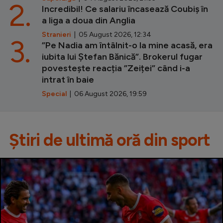
2.
Incredibil! Ce salariu încasează Coubiș în
a liga a doua din Anglia
Stranieri
| 05 August 2026, 12:34
3.
”Pe Nadia am întâlnit-o la mine acasă, era
iubita lui Ștefan Bănică”. Brokerul fugar
povestește reacția ”Zeiței” când i-a
intrat în baie
Special
| 06 August 2026, 19:59
Știri de ultimă oră din sport