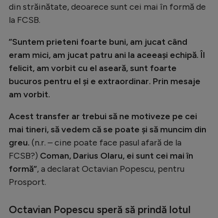
din străinătate, deoarece sunt cei mai în formă de
Natație
la FCSB.
Formula 1
”Suntem prieteni foarte buni, am jucat când
Gimnastică
eram mici, am jucat patru ani la aceeași echipă. Îl
Auto
felicit, am vorbit cu el aseară, sunt foarte
bucuros pentru el și e extraordinar. Prin mesaje
Rugby
am vorbit.
Ciclism
Acest transfer ar trebui să ne motiveze pe cei
Alte sporturi
mai tineri, să vedem că se poate și să muncim din
JO 2024
greu.
(n.r. – cine poate face pasul afară de la
JO 2026
FCSB?)
Coman, Darius Olaru, ei sunt cei mai în
formă”
, a declarat Octavian Popescu, pentru
Prosport.
Octavian Popescu speră să prindă lotul