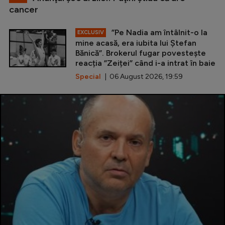
cancer
”Pe Nadia am întâlnit-o la
EXCLUSIV
mine acasă, era iubita lui Ștefan
Bănică”. Brokerul fugar povestește
reacția ”Zeiței” când i-a intrat în baie
Special
| 06 August 2026, 19:59