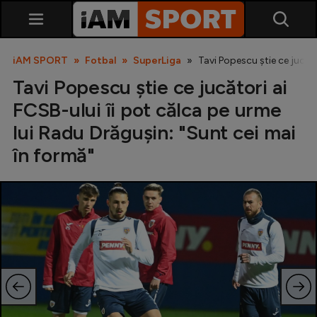
iAM SPORT
Fotbal
SuperLiga
Tavi Popescu știe ce jucăto
Tavi Popescu știe ce jucători ai
FCSB-ului îi pot călca pe urme
lui Radu Drăgușin: "Sunt cei mai
în formă"
SuperLiga
Liga 2
Cupa României
Echipa Națională
U21
Fotbal feminin