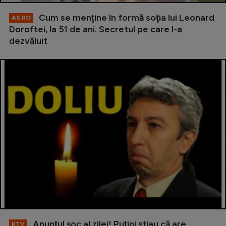
Cum se menţine în formă soţia lui Leonard
AS.RO
Doroftei, la 51 de ani. Secretul pe care l-a
dezvăluit
Anunţul şoc al zilei! Puţini ştiau că are
RTV