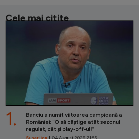
Cele mai citite
1.
Banciu a numit viitoarea campioană a
României: ”O să câștige atât sezonul
regulat, cât și play-off-ul!”
SuperLiga
| 04 August 2026, 21:55