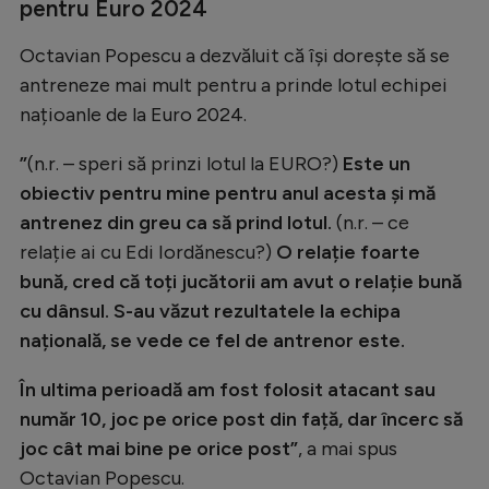
Intră în cont
pentru Euro 2024
Creează cont
Octavian Popescu a dezvăluit că își dorește să se
antreneze mai mult pentru a prinde lotul echipei
națioanle de la Euro 2024.
”
(n.r. – speri să prinzi lotul la EURO?)
Este un
obiectiv pentru mine pentru anul acesta și mă
antrenez din greu ca să prind lotul.
(n.r. – ce
relație ai cu Edi Iordănescu?)
O relație foarte
bună, cred că toți jucătorii am avut o relație bună
cu dânsul. S-au văzut rezultatele la echipa
națională, se vede ce fel de antrenor este.
În ultima perioadă am fost folosit atacant sau
număr 10, joc pe orice post din față, dar încerc să
joc cât mai bine pe orice post”
, a mai spus
Octavian Popescu.