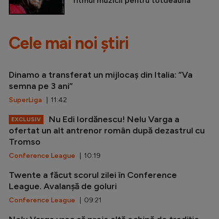
ritmul muzicii pentru totdeauna
Cele mai noi știri
Dinamo a transferat un mijlocaș din Italia: ”Va
semna pe 3 ani”
SuperLiga
| 11:42
Nu Edi Iordănescu! Nelu Varga a
EXCLUSIV
ofertat un alt antrenor român după dezastrul cu
Tromso
Conference League
| 10:19
Twente a făcut scorul zilei în Conference
League. Avalanșă de goluri
Conference League
| 09:21