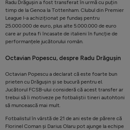
Radu Drăgușin a fost transferat în urmă cu puțin
Serie A
timp de la Genoa la Tottenham. Clubul din Premier
League l-a achiziționat pe fundaș pentru
Bundesliga
25.000.000 de euro, plus alte 5.000.000 de euro
Ligue 1
care ar putea fi încasate de italieni în funcție de
Campionate
performanțele jucătorului român.
Starurile fotbalului
Octavian Popescu, despre Radu Drăgușin
EURO 2024
Stranieri
Octavian Popescu a declarat că este foarte bun
prieten cu Drăgușin și se bucură pentru el.
Clasamente
Jucătorul FCSB-ului consideră că acest transfer ar
trebui să îi motiveze pe fotbaliștii tineri autohtoni
să muncească mai mult.
Tenis
Fotbalistul în vârstă de 21 de ani este de părere că
Handbal
Florinel Coman și Darius Olaru pot ajunge la echipe