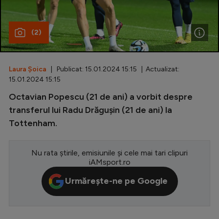
Special
(2)
Diverse
Inedit
Laura Șoica
| Publicat: 15.01.2024 15:15 | Actualizat:
Clasamente
15.01.2024 15:15
Octavian Popescu (21 de ani) a vorbit despre
transferul lui Radu Drăgușin (21 de ani) la
Tottenham.
Champions League
Europa League
Nu rata știrile, emisiunile și cele mai tari clipuri
Conference League
iAMsport.ro
CM 2026
Urmărește-ne pe Google
Premier League
LaLiga