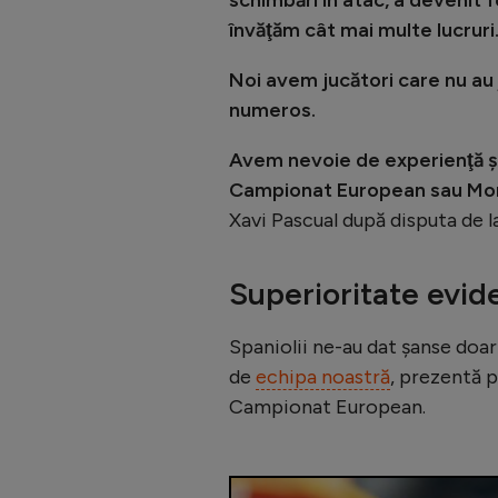
schimbări în atac, a devenit f
învăţăm cât mai multe lucruri
Noi avem jucători care nu au 
numeros.
Avem nevoie de experienţă şi
Campionat European sau Mond
Xavi Pascual după disputa de 
Superioritate evid
Spaniolii ne-au dat șanse doar 
de
echipa noastră
, prezentă p
Campionat European.