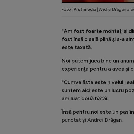
Foto :
Profimedia
| Andrei Drăgan a a
"Am fost foarte montaţi şi di
fost însă o sală plină şi s-a s
este taxată.
Noi putem juca bine un anumi
experienţa pentru a avea şi co
"Cumva ăsta este nivelul real
suntem aici este un lucru poz
am luat două bătăi.
Însă pentru noi este un pas î
punctat și Andrei Drăgan.