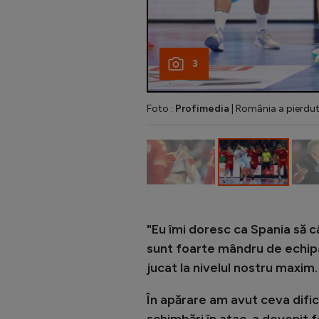
3
Foto :
Profimedia
| România a pierdut
"Eu îmi doresc ca Spania să c
sunt foarte mândru de echipa
jucat la nivelul nostru maxim.
În apărare am avut ceva dificu