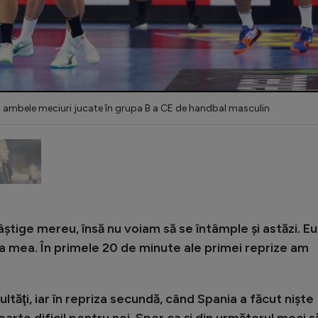
 ambele meciuri jucate în grupa B a CE de handbal masculin
âştige mereu, însă nu voiam să se întâmple şi astăzi. Eu
 mea. În primele 20 de minute ale primei reprize am
ltăţi, iar în repriza secundă, când Spania a făcut nişte