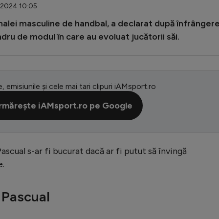
1.2024 10:05
onalei masculine de handbal, a declarat după înfrânger
dru de modul în care au evoluat jucătorii săi.
e, emisiunile și cele mai tari clipuri iAMsport.ro
rmărește iAMsport.ro pe Google
ascual s-ar fi bucurat dacă ar fi putut să învingă
e.
i Pascual