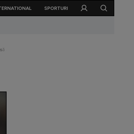
TERNATIONAL
SPORTURI
să se întâmple și astăzi"