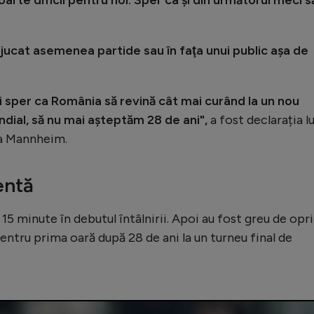
oarte dificil pentru noi. Sper ca şi din următorul meci s
.
jucat asemenea partide sau în faţa unui public aşa de
 sper ca România să revină cât mai curând la un nou
ial, să nu mai aşteptăm 28 de ani",
a fost declarația lu
la Mannheim.
entă
15 minute în debutul întâlnirii. Apoi au fost greu de opri
entru prima oară după 28 de ani la un turneu final de