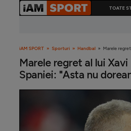
TOATE ST
iAM SPORT
Sporturi
Handbal
Marele regret 
Marele regret al lui Xavi
Spaniei: "Asta nu doream