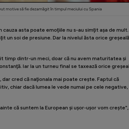
vut motive să fie dezamăgit în timpul meciului cu Spania
n cauza asta poate emoţiile nu s-au simţit aşa de mult.
imţit un soi de presiune. Dar la nivelul ăsta orice greşeal
t timp dintr-un meci, doar că nu avem maturitatea şi
nstanţă. Iar la un turneu final se taxează orice greşeal
, dar cred că naţionala mai poate creşte. Faptul că
itiv, chiar dacă lumea le vede numai pe cele negative,
nainte că suntem la European şi uşor-uşor vom creşte"