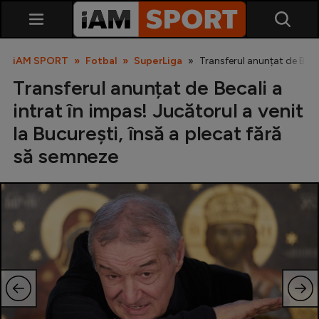
iAM SPORT
Fotbal
SuperLiga
Transferul anunțat de Becal
Transferul anunțat de Becali a
intrat în impas! Jucătorul a venit
la București, însă a plecat fără
să semneze
SuperLiga
Liga 2
Cupa României
Echipa Națională
U21
Fotbal feminin