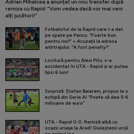
Adrian Mihalcea a anunțat un nou transfer după
remiza cu Rapid: ”Vom vedea dacă vor mai veni
alți jucători!”
Fotbalistul de la Rapid care l-a dat
pe spate pe Pancu: ”Foarte bun
pentru noi!” + Acuzații la adresa
arbitrajului: ”A fost penalty!”
Lovitură pentru Alexi Pitu: s-a
accidentat în UTA - Rapid și ar putea
lipsi 6 luni!
Surpriză: Ștefan Baiaram, propus la o
echipă din Serie A! ”Poate să dea 5-6
milioane de euro”
UTA - Rapid 0-0. Remiză albă cu
ocazii uriașe la Arad! Giuleștenii urcă
pe primul loc