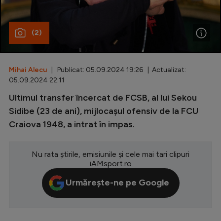
Special
(2)
Diverse
Inedit
Mihai Alecu
| Publicat: 05.09.2024 19:26 | Actualizat:
Clasamente
05.09.2024 22:11
Ultimul transfer încercat de FCSB, al lui Sekou
Sidibe (23 de ani), mijlocașul ofensiv de la FCU
Craiova 1948, a intrat în impas.
Champions League
Europa League
Nu rata știrile, emisiunile și cele mai tari clipuri
Conference League
iAMsport.ro
CM 2026
Urmărește-ne pe Google
Premier League
LaLiga