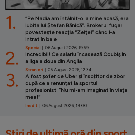
1.
”Pe Nadia am întâlnit-o la mine acasă, era
iubita lui Ștefan Bănică”. Brokerul fugar
povestește reacția ”Zeiței” când i-a
intrat în baie
Special
| 06 August 2026, 19:59
2.
Incredibil! Ce salariu încasează Coubiș în
a liga a doua din Anglia
Stranieri
| 05 August 2026, 12:34
3.
A fost șofer de Uber și însoțitor de zbor
după ce a renunțat la sportul
profesionist: ”Nu mi-am imaginat în viața
mea!”
Inedit
| 06 August 2026, 19:00
Știri de ultimă oră din sport