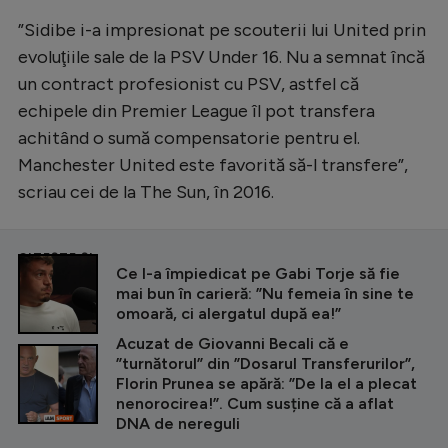
”Sidibe i-a impresionat pe scouterii lui United prin
evoluţiile sale de la PSV Under 16. Nu a semnat încă
un contract profesionist cu PSV, astfel că
echipele din Premier League îl pot transfera
achitând o sumă compensatorie pentru el.
Manchester United este favorită să-l transfere”,
scriau cei de la The Sun, în 2016.
CITEȘTE ȘI
Ce l-a împiedicat pe Gabi Torje să fie
mai bun în carieră: ”Nu femeia în sine te
omoară, ci alergatul după ea!”
Acuzat de Giovanni Becali că e
”turnătorul” din ”Dosarul Transferurilor”,
Florin Prunea se apără: ”De la el a plecat
nenorocirea!”. Cum susține că a aflat
DNA de nereguli