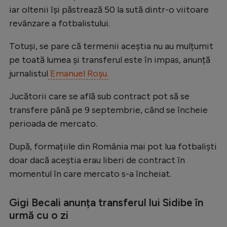
Intră în cont
iar oltenii își păstrează 50 la sută dintr-o viitoare
Creează cont
revânzare a fotbalistului.
Totuși, se pare că termenii aceștia nu au mulțumit
pe toată lumea și transferul este în impas, anunță
jurnalistul
Emanuel Roșu.
Jucătorii care se află sub contract pot să se
transfere până pe 9 septembrie, când se încheie
perioada de mercato.
După, formațiile din România mai pot lua fotbaliști
doar dacă aceștia erau liberi de contract în
momentul în care mercato s-a încheiat.
Gigi Becali anunța transferul lui Sidibe în
urmă cu o zi