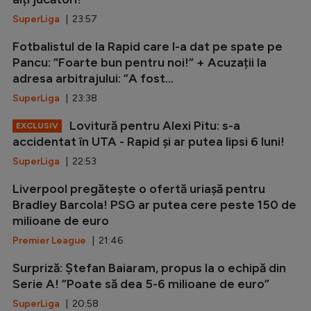
SuperLiga
| 23:57
Fotbalistul de la Rapid care l-a dat pe spate pe
Pancu: ”Foarte bun pentru noi!” + Acuzații la
adresa arbitrajului: ”A fost...
SuperLiga
| 23:38
Lovitură pentru Alexi Pitu: s-a
EXCLUSIV
accidentat în UTA - Rapid și ar putea lipsi 6 luni!
SuperLiga
| 22:53
Liverpool pregătește o ofertă uriașă pentru
Bradley Barcola! PSG ar putea cere peste 150 de
milioane de euro
Premier League
| 21:46
Surpriză: Ștefan Baiaram, propus la o echipă din
Serie A! ”Poate să dea 5-6 milioane de euro”
SuperLiga
| 20:58