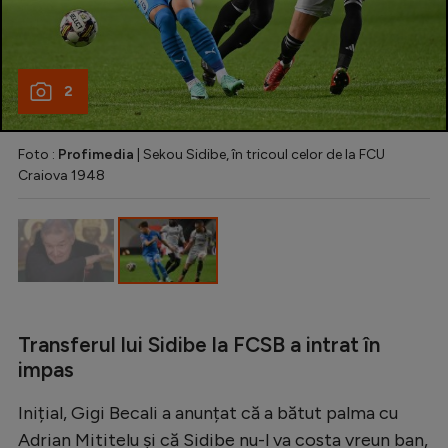
Natație
Formula 1
2
Gimnastică
Auto
Foto :
Profimedia
| Sekou Sidibe, în tricoul celor de la FCU
Rugby
Craiova 1948
Ciclism
Alte sporturi
JO 2024
JO 2026
Transferul lui Sidibe la FCSB a intrat în
impas
Inițial, Gigi Becali a anunțat că a bătut palma cu
Adrian Mititelu și că Sidibe nu-l va costa vreun ban,