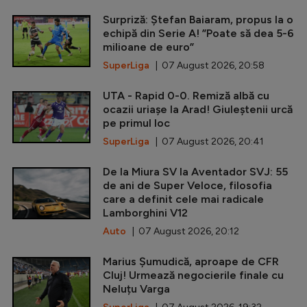
Surpriză: Ștefan Baiaram, propus la o
echipă din Serie A! ”Poate să dea 5-6
milioane de euro”
SuperLiga
| 07 August 2026, 20:58
UTA - Rapid 0-0. Remiză albă cu
ocazii uriașe la Arad! Giuleștenii urcă
pe primul loc
SuperLiga
| 07 August 2026, 20:41
De la Miura SV la Aventador SVJ: 55
de ani de Super Veloce, filosofia
care a definit cele mai radicale
Lamborghini V12
Auto
| 07 August 2026, 20:12
Marius Șumudică, aproape de CFR
Cluj! Urmează negocierile finale cu
Neluțu Varga