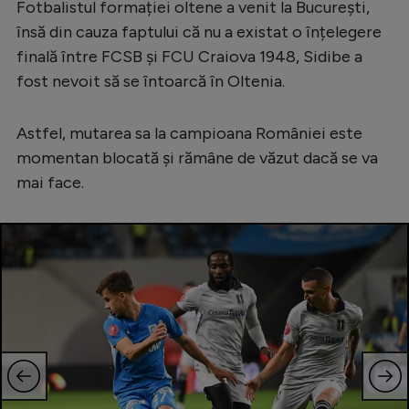
Fotbalistul formației oltene a venit la București,
Serie A
însă din cauza faptului că nu a existat o înțelegere
finală între FCSB și FCU Craiova 1948, Sidibe a
Bundesliga
fost nevoit să se întoarcă în Oltenia.
Ligue 1
Campionate
Astfel, mutarea sa la campioana României este
momentan blocată și rămâne de văzut dacă se va
Starurile fotbalului
mai face.
EURO 2024
Stranieri
Clasamente
Tenis
Handbal