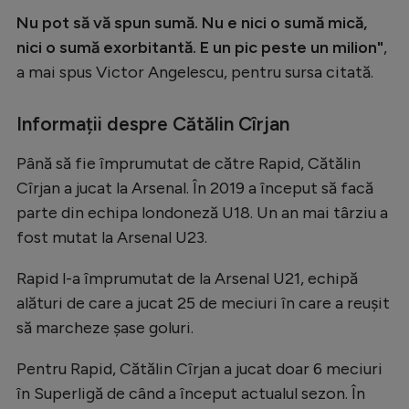
Intră în cont
Nu pot să vă spun sumă. Nu e nici o sumă mică,
Creează cont
nici o sumă exorbitantă. E un pic peste un milion"
,
a mai spus Victor Angelescu, pentru sursa citată.
Informații despre Cătălin Cîrjan
Până să fie împrumutat de către Rapid, Cătălin
Cîrjan a jucat la Arsenal. În 2019 a început să facă
parte din echipa londoneză U18. Un an mai târziu a
fost mutat la Arsenal U23.
Rapid l-a împrumutat de la Arsenal U21, echipă
alături de care a jucat 25 de meciuri în care a reușit
să marcheze șase goluri.
Pentru Rapid, Cătălin Cîrjan a jucat doar 6 meciuri
în Superligă de când a început actualul sezon. În