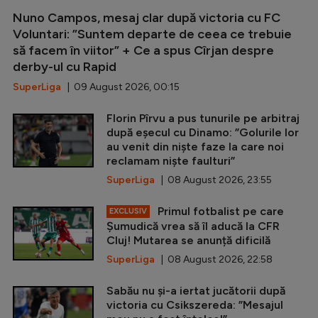
Nuno Campos, mesaj clar după victoria cu FC
Voluntari: ”Suntem departe de ceea ce trebuie
să facem în viitor” + Ce a spus Cîrjan despre
derby-ul cu Rapid
SuperLiga
| 09 August 2026, 00:15
Florin Pîrvu a pus tunurile pe arbitraj
după eșecul cu Dinamo: ”Golurile lor
au venit din niște faze la care noi
reclamam niște faulturi”
SuperLiga
| 08 August 2026, 23:55
Primul fotbalist pe care
EXCLUSIV
Șumudică vrea să îl aducă la CFR
Cluj! Mutarea se anunță dificilă
SuperLiga
| 08 August 2026, 22:58
Sabău nu și-a iertat jucătorii după
victoria cu Csikszereda: ”Mesajul