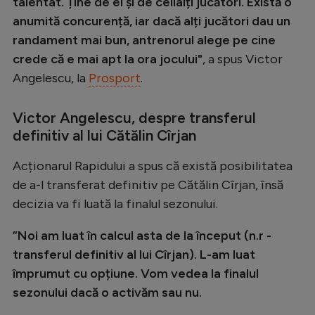
talentat. Ține de el și de ceilalți jucători. Există o
Natație
anumită concurență, iar dacă alți jucători dau un
randament mai bun, antrenorul alege pe cine
Formula 1
crede că e mai apt la ora jocului"
, a spus Victor
Gimnastică
Angelescu, la
Prosport
.
Auto
Victor Angelescu, despre transferul
Rugby
definitiv al lui Cătălin Cîrjan
Ciclism
Acționarul Rapidului a spus că există posibilitatea
Alte sporturi
de a-l transferat definitiv pe Cătălin Cîrjan, însă
JO 2024
decizia va fi luată la finalul sezonului.
JO 2026
”Noi am luat în calcul asta de la început (n.r -
transferul definitiv al lui Cîrjan). L-am luat
împrumut cu opțiune. Vom vedea la finalul
sezonului dacă o activăm sau nu.