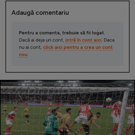
Adaugă comentariu
Pentru a comenta, trebuie să fii logat.
Dacă ai deja un cont,
intră în cont aici
. Daca
nu ai cont,
click aici pentru a crea un cont
nou
.