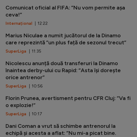
Comunicat oficial al FIFA: ”Nu vom permite așa
ceva!”
Internațional
| 12:22
Marius Niculae a numit jucătorul de la Dinamo
care reprezintă ”un plus față de sezonul trecut”
SuperLiga
| 11:35
Nicolescu anunță două transferuri la Dinamo
înaintea derby-ului cu Rapid: ”Asta își dorește
orice antrenor”
SuperLiga
| 10:56
Florin Prunea, avertisment pentru CFR Cluj: ”Va fi
o explozie!”
SuperLiga
| 10:17
Dani Coman a vrut să schimbe antrenorul la
echipă și acesta a aflat: ”Nu mi-a picat bine.