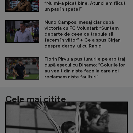
”Nu mi-a picat bine. Atunci am făcut
un pas în spate!”
Nuno Campos, mesaj clar după
victoria cu FC Voluntari: ”Suntem
departe de ceea ce trebuie să
facem în viitor” + Ce a spus Cîrjan
despre derby-ul cu Rapid
Florin Pîrvu a pus tunurile pe arbitraj
după eșecul cu Dinamo: ”Golurile lor
au venit din niște faze la care noi
reclamam niște faulturi”
Cele mai citite