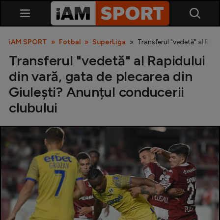
iAM SPORT
Fotbal
SuperLiga
Transferul "vedetă" al Rapi
Transferul "vedetă" al Rapidului
din vară, gata de plecarea din
Giulești? Anunțul conducerii
clubului
SuperLiga
Liga 2
Cupa României
Echipa Națională
U21
Fotbal feminin