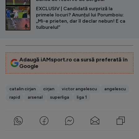
EXCLUSIV | Candidată surpriză la
primele locuri? Anunțul lui Porumboiu:
„Mi-e prieten, dar îl declar nebun! E ca
tulburelul”
Adaugă iAMsport.ro ca sursă preferată în
Google
catalin cirjan
cirjan
victor angelescu
angelescu
rapid
arsenal
superliga
liga 1