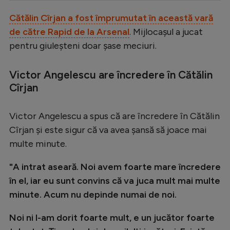
Serie A
Cătălin Cîrjan a fost împrumutat în această vară
de către Rapid de la Arsenal
. Mijlocașul a jucat
Bundesliga
pentru giuleșteni doar șase meciuri.
Ligue 1
Campionate
Victor Angelescu are încredere în Cătălin
Cîrjan
Starurile fotbalului
EURO 2024
Victor Angelescu a spus că are încredere în Cătălin
Stranieri
Cîrjan și este sigur că va avea șansă să joace mai
multe minute.
Clasamente
"A intrat aseară. Noi avem foarte mare încredere
în el, iar eu sunt convins că va juca mult mai multe
minute. Acum nu depinde numai de noi.
Tenis
Noi ni l-am dorit foarte mult, e un jucător foarte
Handbal