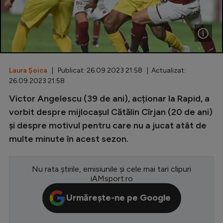
Special
Diverse
Inedit
Laura Șoica
| Publicat: 26.09.2023 21:58 | Actualizat:
Clasamente
26.09.2023 21:58
Victor Angelescu (39 de ani), acționar la Rapid, a
vorbit despre mijlocașul Cătălin Cîrjan (20 de ani)
și despre motivul pentru care nu a jucat atât de
Champions League
multe minute în acest sezon.
Europa League
Conference League
Nu rata știrile, emisiunile și cele mai tari clipuri
iAMsport.ro
CM 2026
Urmărește-ne pe Google
Premier League
LaLiga