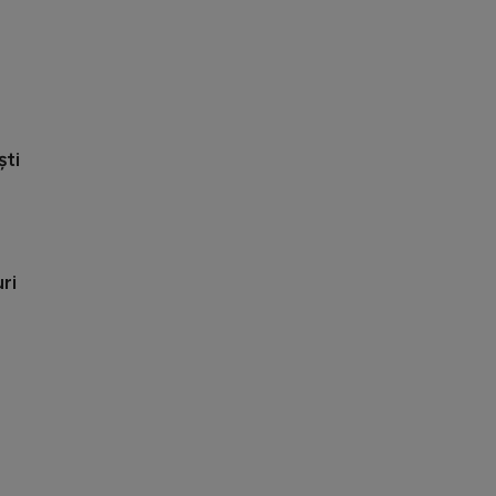
ști
ri