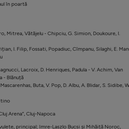
nul în poartă
ro, Mitrea, Vătăjelu - Chipciu, G. Simion, Doukoure, I.
ian, I. Filip, Fossati, Popadiuc, Cîmpanu, Silaghi, E. Ma
u
nucci, Lacroix, D. Henriques, Padula - V. Achim, Van
a - Blănuță
carenhas, Buta, V. Pop, D. Albu, A. Blidar, S. Sidibe, W
tino
Cluj Arena”, Cluj-Napoca
ulete, principal; Imre-Laszlo Bucsi și Mihăiță Noroc,