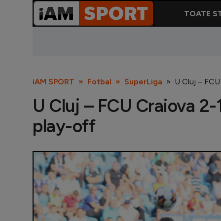
TOATE ST
iAM SPORT
Fotbal
SuperLiga
U Cluj – FCU 
U Cluj – FCU Craiova 2-1
play-off