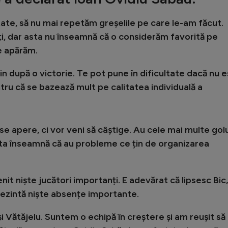
ate, să nu mai repetăm greșelile pe care le-am făcut.
ți, dar asta nu înseamnă că o considerăm favorită pe
e apărăm.
vin după o victorie. Te pot pune în dificultate dacă nu e
tru că se bazează mult pe calitatea individuală a
 se apere, ci vor veni să câștige. Au cele mai multe golu
asta înseamnă că au probleme ce țin de organizarea
it niște jucători importanți. E adevărat că lipsesc Bic,
ezintă niște absențe importante.
și Vătăjelu. Suntem o echipă în creștere și am reușit să