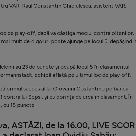
itru VAR; Raul Constantin Ghiciulescu, asistent VAR.
loc de play-off, dacă va câștiga meciul contra oltenilor.
 mai mult de 4 goluri poate ajunge pe locul 5, depășind l
delenii au 23 de puncte și ocupă locul 8 în clasamentul
Hermannstadt, echipă aflată pe ultimul loc de play-off.
pă primul succes al lui Giovanni Costantino pe banca
1 contra lui Sepsi, și cu dorința de urca în clasament. În
, cu 18 puncte.
va, ASTĂZI, de la 16.00, LIVE SCOR
 a declarat Ioan Ovidiu Sabău: