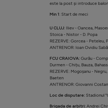
este la post și introduce balo
Min 1
: Start de meci
U CLUJ
: Iliev - Oancea, Masoe
Stoica - Nistor - D. Popa
REZERVE: Gorcea - Peteleu, Piț
ANTRENOR: Ioan Ovidiu Sabă
FCU CRAIOVA:
Gurău - Compag
Durmen - Chițu, Bauza, Bahass
REZERVE: Mogoșanu - Negru, Mas
Baeten
ANTRENOR: Giovanni Costan
Loc de disputare:
Stadionul ”
Brigada de arbitri:
Andrei Chiv