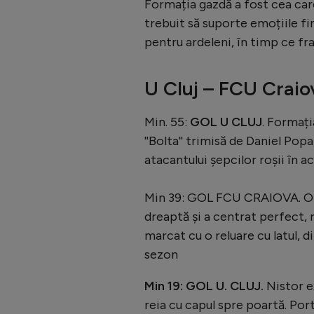
Formația gazdă a fost cea care
trebuit să suporte emoțiile fi
pentru ardeleni, în timp ce fr
U Cluj – FCU Crai
Min. 55:
GOL U CLUJ
. Formați
''Bolta'' trimisă de Daniel Popa
atacantului șepcilor roșii în a
Min 39: GOL FCU CRAIOVA. Ol
dreaptă și a centrat perfect,
marcat cu o reluare cu latul, d
sezon
Min 19: GOL U. CLUJ.
Nistor ex
reia cu capul spre poartă. Port