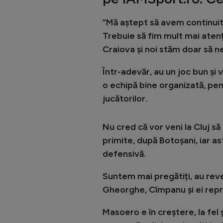
”Mă aștept să avem continuit
Trebuie să fim mult mai aten
Craiova și noi stăm doar să n
Într-adevăr, au un joc bun și 
o echipă bine organizată, pen
jucătorilor.
Nu cred că vor veni la Cluj să
primite, după Botoșani, iar 
defensivă.
Suntem mai pregătiți, au reven
Gheorghe, Cîmpanu și ei repr
Masoero e în creștere, la fel 