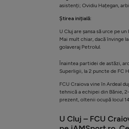
asistenți; Ovidiu Hațegan, arb
Știrea inițială:
U Cluj are șansa să urce pe un 
Mai mult chiar, dacă învinge la
golaveraj Petrolul.
Înaintea partidei de astăzi, ar
Superligii, la 2 puncte de FC 
FCU Craiova vine în Ardeal du
tehnică a echipei din Bănie, 2-
prezent, oltenii ocupă locul 14
U Cluj – FCU Craio
pe iAMSport.ro. Ce