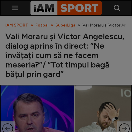
iAM SPORT
Fotbal
SuperLiga
Vali Moraru și Victor Ange
Vali Moraru și Victor Angelescu,
dialog aprins în direct: ”Ne
învățați cum să ne facem
meseria?”/ ”Tot timpul bagă
bățul prin gard”
SuperLiga
Liga 2
Cupa României
Echipa Națională
U21
Fotbal feminin