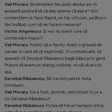
Vali Moraru
: Bineînțeles! Nu aveți destui ani în
această postură să vă dați seama că așa e? Noi
comentăm ce face Rapid, ce fac oficialii, jucătorii.
Ne învățați cum să ne facem meseria?
Victor Angelescu
: Și noi nu avem voie să
comentăm înapoi?
Vali Moraru
: Puteți să o faceți. Aveți o groază de
canale în care să vă exprimați, în comunicate, să
spuneți că Decebal Rădulescu bagă bățul prin gard.
Putem să avem un dialog civilizat, nu să vă ariciți
așa.
Decebal Rădulescu
: Să trecem peste. Asta
întrebam...
Vali Moraru
: Ce a fost, domne, necivilizat în ce a
zis Decebal Rădulescu?
Decebal Rădulescu
: Putea să fie un tampon între