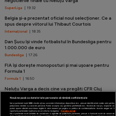
negocierile finale cu Neluțu Varga
SuperLiga
| 19:32
Belgia și-a prezentat oficial noul selecționer. Ce a
spus despre viitorul lui Thibaut Courtois
Internațional
| 18:35
Dan Șucu își vinde fotbalistul în Bundesliga pentru
1.000.000 de euro
Bundesliga
| 17:26
FIA își dorește monoposturi și mai ușoare pentru
Formula 1
Formula 1
| 16:50
Neluțu Varga a decis cine va pregăti CFR Cluj
după rușinea cu Tromso
Nouă ne pasă ca datele tale personale să rămână confidențiale
SuperLiga
| 16:20
Noi și partenerii noștri
1019
stocăm și/sau accesăm informații pe dispozitivul dvs., precum identificatorii cookie unici pentru
prelucrarea datelor cu caracter personal. Puteți accepta sau gestiona preferințele dvs. făcând clic mai jos, respectiv vă
puteți opune utilizării unui interes legitim în orice moment pe pagina cu politica de confidențialitate. Aceste alegeri vor fi
raportate partenerilor noștri și nu vă vor afecta navigarea.
Mai multe detalii
Noi si partenerii nostri (retelele de socializare si agentiile de publicitate partenere, precum si furnizorii nostri de servicii de