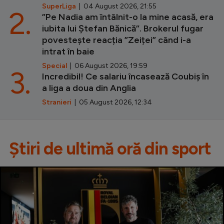
SuperLiga
| 04 August 2026, 21:55
2.
”Pe Nadia am întâlnit-o la mine acasă, era
iubita lui Ștefan Bănică”. Brokerul fugar
povestește reacția ”Zeiței” când i-a
intrat în baie
Special
| 06 August 2026, 19:59
3.
Incredibil! Ce salariu încasează Coubiș în
a liga a doua din Anglia
Stranieri
| 05 August 2026, 12:34
Știri de ultimă oră din sport