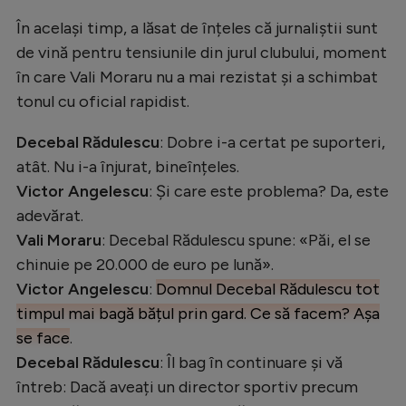
Intră în cont
În același timp, a lăsat de înțeles că jurnaliștii sunt
Creează cont
de vină pentru tensiunile din jurul clubului, moment
în care Vali Moraru nu a mai rezistat și a schimbat
tonul cu oficial rapidist.
Decebal Rădulescu
: Dobre i-a certat pe suporteri,
atât. Nu i-a înjurat, bineînțeles.
Victor Angelescu
: Și care este problema? Da, este
adevărat.
Vali Moraru
: Decebal Rădulescu spune: «Păi, el se
chinuie pe 20.000 de euro pe lună».
Victor Angelescu
:
Domnul Decebal Rădulescu tot
timpul mai bagă bățul prin gard. Ce să facem? Așa
se face
.
Decebal Rădulescu
: Îl bag în continuare și vă
întreb: Dacă aveați un director sportiv precum