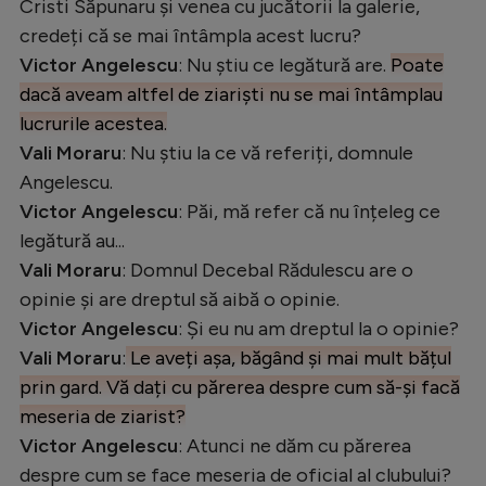
Cristi Săpunaru și venea cu jucătorii la galerie,
credeți că se mai întâmpla acest lucru?
Victor Angelescu
: Nu știu ce legătură are.
Poate
dacă aveam altfel de ziariști nu se mai întâmplau
lucrurile acestea.
Vali Moraru
: Nu știu la ce vă referiți, domnule
Angelescu.
Victor Angelescu
: Păi, mă refer că nu înțeleg ce
legătură au...
Vali Moraru
: Domnul Decebal Rădulescu are o
opinie și are dreptul să aibă o opinie.
Victor Angelescu
: Și eu nu am dreptul la o opinie?
Vali Moraru
:
Le aveți așa, băgând și mai mult bățul
prin gard. Vă dați cu părerea despre cum să-și facă
meseria de ziarist?
Victor Angelescu
: Atunci ne dăm cu părerea
despre cum se face meseria de oficial al clubului?