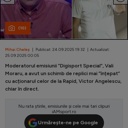
Special
Diverse
(10)
Inedit
Clasamente
Mihai Cheleș
| Publicat: 24.09.2025 19:32 | Actualizat:
25.09.2025 00:05
Moderatorul emisiunii ”Digisport Special”, Vali
Champions League
Moraru, a avut un schimb de replici mai ”înțepat”
cu acționarul celor de la Rapid, Victor Angelescu,
Europa League
chiar în direct.
Conference League
CM 2026
Nu rata știrile, emisiunile și cele mai tari clipuri
iAMsport.ro
Premier League
Urmărește-ne pe Google
LaLiga