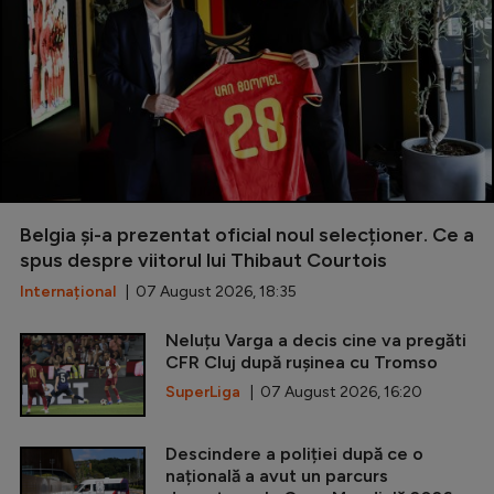
Belgia și-a prezentat oficial noul selecționer. Ce a
spus despre viitorul lui Thibaut Courtois
Internațional
| 07 August 2026, 18:35
Neluțu Varga a decis cine va pregăti
CFR Cluj după rușinea cu Tromso
SuperLiga
| 07 August 2026, 16:20
Descindere a poliției după ce o
națională a avut un parcurs