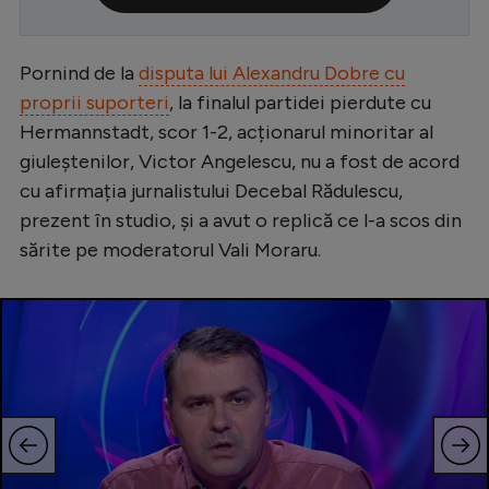
Serie A
Bundesliga
Pornind de la
disputa lui Alexandru Dobre cu
proprii suporteri
, la finalul partidei pierdute cu
Ligue 1
Hermannstadt, scor 1-2, acționarul minoritar al
Campionate
giuleștenilor, Victor Angelescu, nu a fost de acord
cu afirmația jurnalistului Decebal Rădulescu,
Starurile fotbalului
prezent în studio, și a avut o replică ce l-a scos din
EURO 2024
sărite pe moderatorul Vali Moraru.
Stranieri
Clasamente
Tenis
Handbal