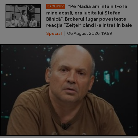
”Pe Nadia am întâlnit-o la
EXCLUSIV
mine acasă, era iubita lui Ștefan
Bănică”. Brokerul fugar povestește
reacția ”Zeiței” când i-a intrat în baie
Special
| 06 August 2026, 19:59