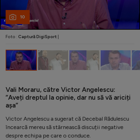
Natație
10
Formula 1
Gimnastică
Foto :
Captură DigiSport
|
Auto
Rugby
Ciclism
Alte sporturi
JO 2024
Vali Moraru, către Victor Angelescu:
”Aveți dreptul la opinie, dar nu să vă ariciți
JO 2026
așa”
Victor Angelescu a sugerat că Decebal Rădulescu
încearcă mereu să stârnească discuții negative
despre echipa pe care o conduce.