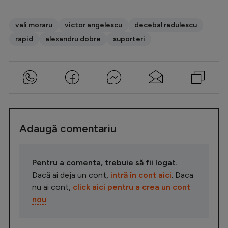
vali moraru
victor angelescu
decebal radulescu
rapid
alexandru dobre
suporteri
Adaugă comentariu
Pentru a comenta, trebuie să fii logat.
Dacă ai deja un cont,
intră în cont aici
. Daca
nu ai cont,
click aici pentru a crea un cont
nou
.