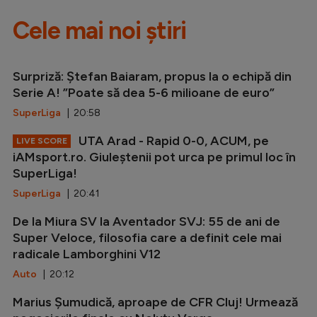
Cele mai noi știri
Surpriză: Ștefan Baiaram, propus la o echipă din
Serie A! ”Poate să dea 5-6 milioane de euro”
SuperLiga
| 20:58
UTA Arad - Rapid 0-0, ACUM, pe
LIVE SCORE
iAMsport.ro. Giuleștenii pot urca pe primul loc în
SuperLiga!
SuperLiga
| 20:41
De la Miura SV la Aventador SVJ: 55 de ani de
Super Veloce, filosofia care a definit cele mai
radicale Lamborghini V12
Auto
| 20:12
Marius Șumudică, aproape de CFR Cluj! Urmează