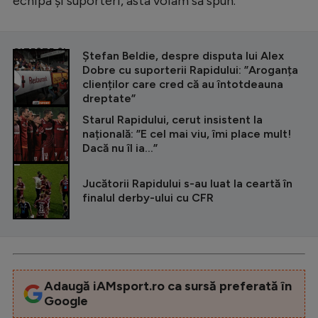
echipă și suporteri, asta voiam să spun.
CITEȘTE ȘI
Ștefan Beldie, despre disputa lui Alex
Dobre cu suporterii Rapidului: ”Aroganța
clienților care cred că au întotdeauna
dreptate”
Starul Rapidului, cerut insistent la
națională: ”E cel mai viu, îmi place mult!
Dacă nu îl ia...”
Jucătorii Rapidului s-au luat la ceartă în
finalul derby-ului cu CFR
Adaugă iAMsport.ro ca sursă preferată în
Google