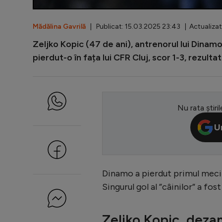
Mădălina Gavrilă
| Publicat: 15.03.2025 23:43 | Actualizat
Zeljko Kopic (47 de ani), antrenorul lui Dinamo,
pierdut-o în fața lui CFR Cluj, scor 1-3, rezultat
Nu rata știril
U
Dinamo a pierdut primul meci 
Singurul gol al ”câinilor” a fo
Zeljko Kopic, deza