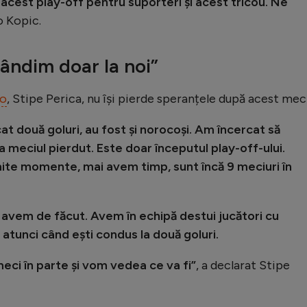
acest play-off pentru suporteri și acest tricou. Ne
o Kopic.
gândim doar la noi”
o
, Stipe Perica, nu își pierde speranțele după acest meci
t două goluri, au fost și norocoși. Am încercat să
 meciul pierdut. Este doar începutul play-off-ului.
ite momente, mai avem timp, sunt încă 9 meciuri în
e avem de făcut. Avem în echipă destui jucători cu
 atunci când ești condus la două goluri.
eci în parte și vom vedea ce va fi”
, a declarat Stipe