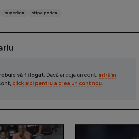
superliga
stipe perica
riu
buie să fii logat.
Dacă ai deja un cont,
intră în
 cont,
click aici pentru a crea un cont nou
.