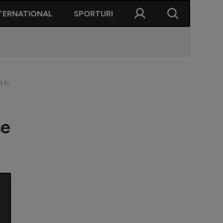
TERNATIONAL
SPORTURI
a viitor!”. Concluziile trase de Stipe Perica
se