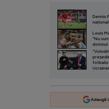
CITEȘTE ȘI
Dennis P
național
Louis Mu
”Nu sunt
domnul 
”Volodim
președin
fotbalis
Ucrainei
Adaugă i