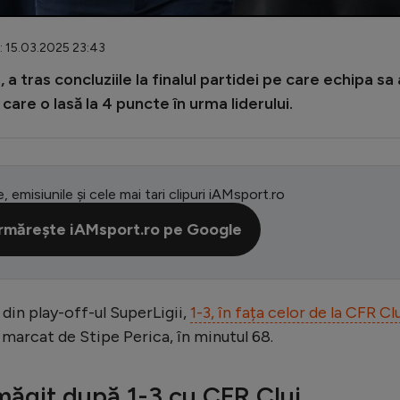
: 15.03.2025 23:43
 a tras concluziile la finalul partidei pe care echipa sa 
 care o lasă la 4 puncte în urma liderului.
e, emisiunile și cele mai tari clipuri iAMsport.ro
rmărește iAMsport.ro pe Google
din play-off-ul SuperLigii,
1-3, în fața celor de la CFR Clu
st marcat de Stipe Perica, în minutul 68.
măgit după 1-3 cu CFR Cluj