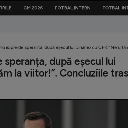
IRILE
CM 2026
FOTBAL INTERN
FOTBAL IN
nu își pierde speranța, după eșecul lui Dinamo cu CFR: ”Ne uităm l
e speranța, după eșecul lui
 la viitor!”. Concluziile tra