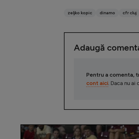
zeljko kopic
dinamo
cfr cluj
Adaugă comenta
Pentru a comenta, tre
cont aici
. Daca nu ai