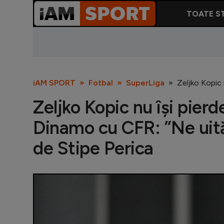
TOATE ST
iAM SPORT
Fotbal
SuperLiga
Zeljko Kopic 
Zeljko Kopic nu își pierd
Dinamo cu CFR: ”Ne uităm
de Stipe Perica