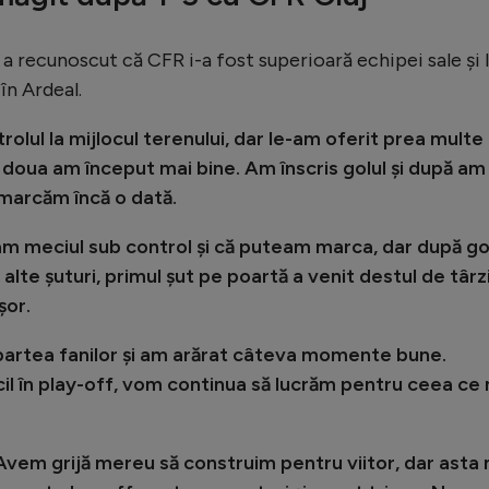
 a recunoscut că CFR i-a fost superioară echipei sale și 
în Ardeal.
olul la mijlocul terenului, dar le-am oferit prea multe
a doua am început mai bine. Am înscris golul și după am
marcăm încă o dată.
m meciul sub control și că puteam marca, dar după go
 alte șuturi, primul șut pe poartă a venit destul de târz
șor.
 partea fanilor și am arărat câteva momente bune.
icil în play-off, vom continua să lucrăm pentru ceea ce
Avem grijă mereu să construim pentru viitor, dar asta 