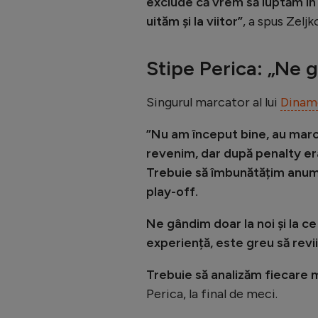
exclude că vrem să luptăm în 
uităm și la viitor”
, a spus Zeljk
Stipe Perica: „Ne 
Singurul marcator al lui
Dinam
”Nu am început bine, au marca
revenim, dar după penalty era
Trebuie să îmbunătățim anum
play-off.
Ne gândim doar la noi și la c
experiență, este greu să revii
Trebuie să analizăm fiecare m
Perica, la final de meci.