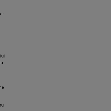
le-
lul
iu.
 ne
nu