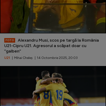
Alexandru Musi, scos pe targă la România
FOTO
U21-Cipru U21. Agresorul a scăpat doar cu
”galben”
U21
| Mihai Cheleș | 14 Octombrie 2025, 20:03