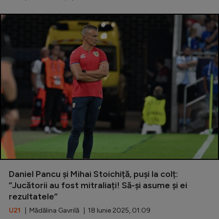
Daniel Pancu și Mihai Stoichiță, puși la colț:
”Jucătorii au fost mitraliați! Să-și asume și ei
rezultatele”
U21
| Mădălina Gavrilă | 18 Iunie 2025, 01:09