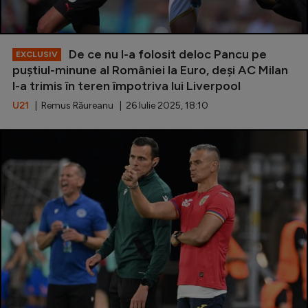
De ce nu l-a folosit deloc Pancu pe
EXCLUSIV
puștiul-minune al României la Euro, deși AC Milan
l-a trimis în teren împotriva lui Liverpool
U21
| Remus Răureanu | 26 Iulie 2025, 18:10