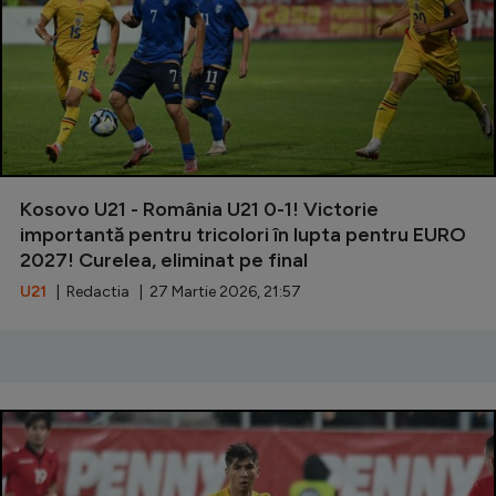
Natație
Formula 1
Gimnastică
Auto
Rugby
Kosovo U21 - România U21 0-1! Victorie
Ciclism
importantă pentru tricolori în lupta pentru EURO
2027! Curelea, eliminat pe final
Alte sporturi
U21
| Redactia | 27 Martie 2026, 21:57
JO 2024
JO 2026