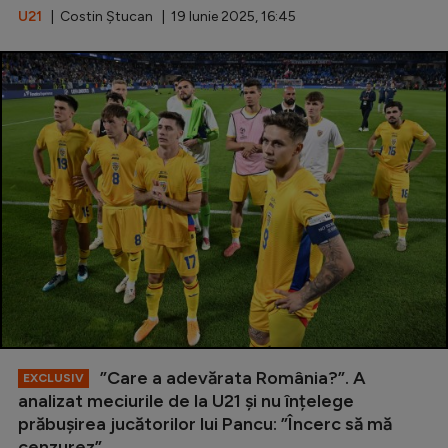
U21
| Costin Ștucan | 19 Iunie 2025, 16:45
”Care a adevărata România?”. A
EXCLUSIV
analizat meciurile de la U21 și nu înțelege
prăbușirea jucătorilor lui Pancu: ”Încerc să mă
cenzurez”