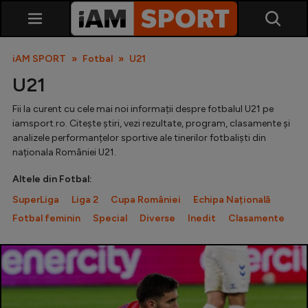
iAM SPORT
Fotbal
U21
U21
Fii la curent cu cele mai noi informații despre fotbalul U21 pe
iamsport.ro. Citește știri, vezi rezultate, program, clasamente și
analizele performanțelor sportive ale tinerilor fotbaliști din
naționala României U21.
Altele din Fotbal:
SuperLiga
SuperLiga
Liga 2
Cupa României
Echipa Națională
Liga 2
Fotbal feminin
Special
Diverse
Inedit
Clasamente
Cupa României
Echipa Națională
U21
Fotbal feminin