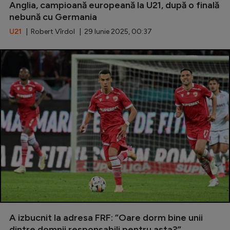
Anglia, campioană europeană la U21, după o finală
nebună cu Germania
U21
| Robert Vîrdol | 29 Iunie 2025, 00:37
A izbucnit la adresa FRF: ”Oare dorm bine unii
dintre domnii responsabili pentru asta?”