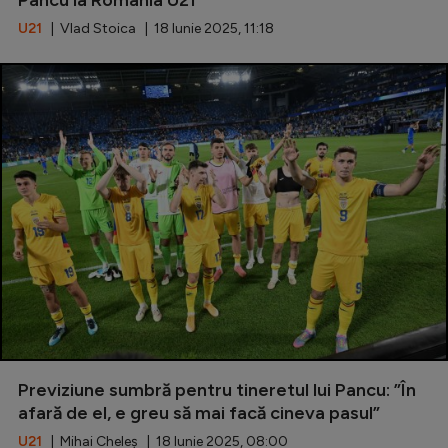
U21
| Vlad Stoica | 18 Iunie 2025, 11:18
Previziune sumbră pentru tineretul lui Pancu: ”În
afară de el, e greu să mai facă cineva pasul”
U21
| Mihai Cheleș | 18 Iunie 2025, 08:00