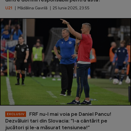
U21
| Mădălina Gavrilă | 25 Iunie 2025, 23:55
FRF nu-l mai voia pe Daniel Pancu!
EXCLUSIV
Dezvăluiri tari din Slovacia: ”I-a cântărit pe
jucători și le-a măsurat tensiunea!”