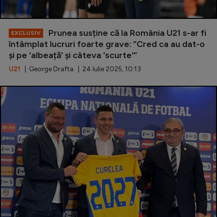
Prunea susține că la România U21 s-ar fi
EXCLUSIV
întâmplat lucruri foarte grave: ”Cred ca au dat-o
și pe 'albeață' și câteva 'scurte'”
U21
| George Drafta | 24 Iulie 2025, 10:13