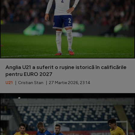
Serie A
Bundesliga
Ligue 1
Campionate
Starurile fotbalului
EURO 2024
Anglia U21 a suferit o rușine istorică în calificările
pentru EURO 2027
Stranieri
U21
| Cristian Stan | 27 Martie 2026, 23:14
Clasamente
Tenis
Handbal