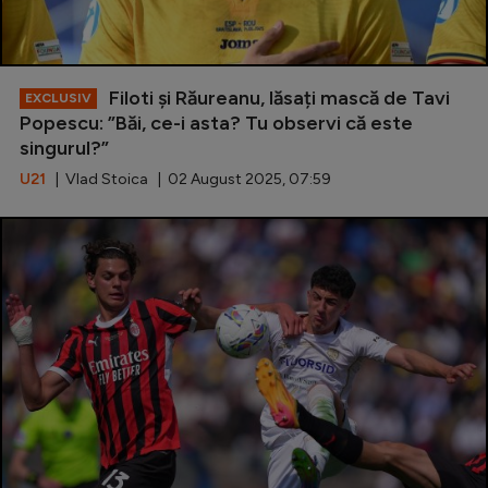
Filoti și Răureanu, lăsați mască de Tavi
EXCLUSIV
Popescu: ”Băi, ce-i asta? Tu observi că este
singurul?”
U21
| Vlad Stoica | 02 August 2025, 07:59