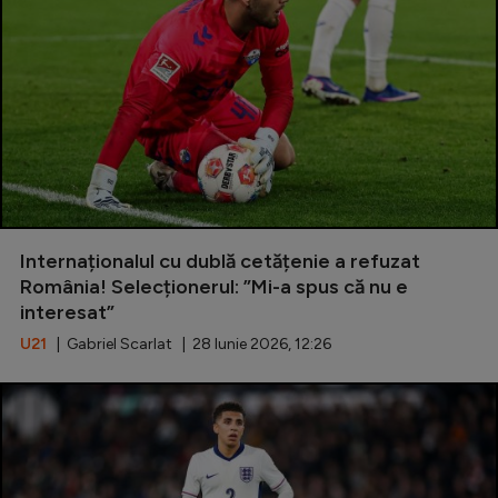
Special
Diverse
Inedit
Clasamente
Internaționalul cu dublă cetățenie a refuzat
Champions League
România! Selecționerul: ”Mi-a spus că nu e
interesat”
Europa League
U21
| Gabriel Scarlat | 28 Iunie 2026, 12:26
Conference League
CM 2026
Premier League
LaLiga