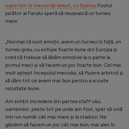
suporteri la meciul de debut, cu Spania
. Fostul
Natație
jucător al Farului speră să reușească un turneu
Formula 1
mare.
Gimnastică
Auto
„Normal că sunt emoții, avem un turneu în față, un
Rugby
turneu greu, cu echipe foarte bune din Europa și
cred că trebuie să lăsăm emoțiile la o parte la
Ciclism
primul meci și să facem un joc foarte bun. Cel mai
Alte sporturi
mult aștept începutul meciului, să fluiere arbitrul și
să dăm tot ce avem mai bun pentru a scoate
JO 2024
rezultate bune.
JO 2026
Am simțit încredere din partea staff-ului,
oamenilor, peste tot pe unde am fost, sper să vină
într-un număr cât mai mare și la stadion. Ne
gândim să facem un joc cât mai bun, mai ales în