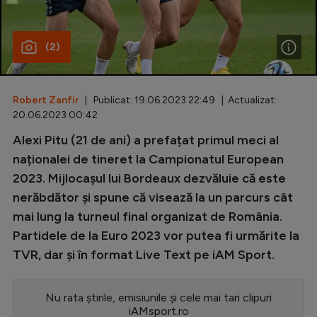
Special
(2)
Diverse
Inedit
Robert Zanfir
| Publicat: 19.06.2023 22:49 | Actualizat:
Clasamente
20.06.2023 00:42
Alexi Pitu (21 de ani) a prefațat primul meci al
naționalei de tineret la Campionatul European
2023. Mijlocașul lui Bordeaux dezvăluie că este
Champions League
nerăbdător și spune că visează la un parcurs cât
Europa League
mai lung la turneul final organizat de România.
Conference League
Partidele de la Euro 2023 vor putea fi urmărite la
TVR, dar și în format Live Text pe iAM Sport.
CM 2026
Premier League
Nu rata știrile, emisiunile și cele mai tari clipuri
LaLiga
iAMsport.ro