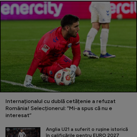
Internaționalul cu dublă cetățenie a refuzat
România! Selecționerul: ”Mi-a spus că nu e
interesat”
Anglia U21 a suferit o rușine istorică
în calificările pentru EURO 2027