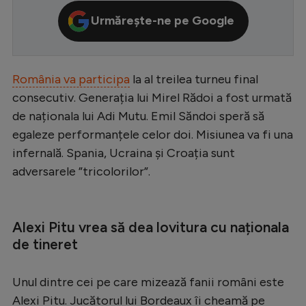
Serie A
Urmărește-ne pe Google
Bundesliga
Ligue 1
România va participa
la al treilea turneu final
Campionate
consecutiv. Generația lui Mirel Rădoi a fost urmată
de naționala lui Adi Mutu. Emil Săndoi speră să
Starurile fotbalului
egaleze performanțele celor doi. Misiunea va fi una
EURO 2024
infernală. Spania, Ucraina și Croația sunt
adversarele ”tricolorilor”.
Stranieri
Clasamente
Alexi Pitu vrea să dea lovitura cu naționala
de tineret
Tenis
Unul dintre cei pe care mizează fanii români este
Handbal
Alexi Pitu. Jucătorul lui Bordeaux îi cheamă pe