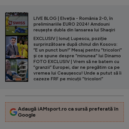
CITEȘTE ȘI
LIVE BLOG | Elveția - România 2-0, în
preliminariile EURO 2024! Amdouni
reușește dubla din lansarea lui Shaqiri
EXCLUSIV | Ionuț Lupescu, poziție
surprinzătoare după chinul din Kosovo:
”E un punct bun!” Mesaj pentru ”tricolori”
și ce spune despre ”minunea” lui Dinamo
FOTO EXCLUSIV | Vrem să ne batem cu
”granzii” Europei, dar ne pregătim ca pe
vremea lui Ceaușescu! Unde a putut să îi
cazeze FRF pe micuții ”tricolori”
Adaugă iAMsport.ro ca sursă preferată în
Google