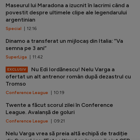
Maseurul lui Maradona a izucnit în lacrimi când a
povestit despre ultimele clipe ale legendarului
argentinian
Special
| 12:16
Dinamo a transferat un mijlocaș din Italia: ”Va
semna pe 3 ani”
SuperLiga
| 11:42
Nu Edi Iordănescu! Nelu Varga a
EXCLUSIV
ofertat un alt antrenor român după dezastrul cu
Tromso
Conference League
| 10:19
Twente a făcut scorul zilei în Conference
League. Avalanșă de goluri
Conference League
| 09:21
Nelu Varga vrea să preia altă echipă de tradiție