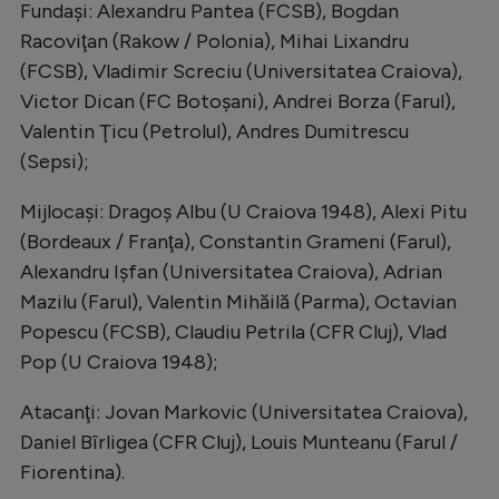
Fundaşi: Alexandru Pantea (FCSB), Bogdan
Racoviţan (Rakow / Polonia), Mihai Lixandru
(FCSB), Vladimir Screciu (Universitatea Craiova),
Victor Dican (FC Botoşani), Andrei Borza (Farul),
Valentin Ţicu (Petrolul), Andres Dumitrescu
(Sepsi);
Mijlocaşi: Dragoş Albu (U Craiova 1948), Alexi Pitu
(Bordeaux / Franţa), Constantin Grameni (Farul),
Alexandru Işfan (Universitatea Craiova), Adrian
Mazilu (Farul), Valentin Mihăilă (Parma), Octavian
Popescu (FCSB), Claudiu Petrila (CFR Cluj), Vlad
Pop (U Craiova 1948);
Atacanţi: Jovan Markovic (Universitatea Craiova),
Daniel Bîrligea (CFR Cluj), Louis Munteanu (Farul /
Fiorentina).