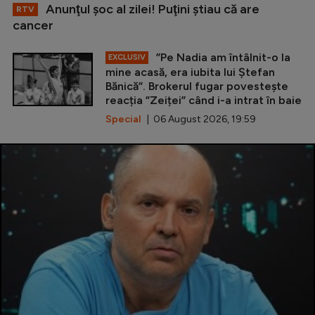
Anunţul şoc al zilei! Puţini ştiau că are
RTV
cancer
”Pe Nadia am întâlnit-o la
EXCLUSIV
mine acasă, era iubita lui Ștefan
Bănică”. Brokerul fugar povestește
reacția ”Zeiței” când i-a intrat în baie
Special
| 06 August 2026, 19:59