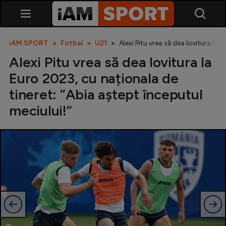
iAM SPORT
Fotbal
U21
Alexi Pitu vrea să dea lovitura la 
Alexi Pitu vrea să dea lovitura la
Euro 2023, cu naționala de
tineret: ”Abia aștept începutul
meciului!”
SuperLiga
Liga 2
Cupa României
Echipa Națională
U21
Fotbal feminin