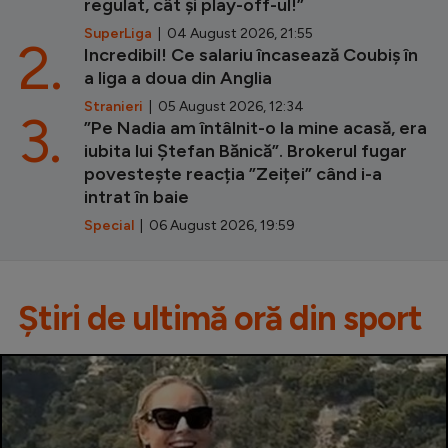
regulat, cât și play-off-ul!”
SuperLiga
| 04 August 2026, 21:55
2.
Incredibil! Ce salariu încasează Coubiș în
a liga a doua din Anglia
Stranieri
| 05 August 2026, 12:34
3.
”Pe Nadia am întâlnit-o la mine acasă, era
iubita lui Ștefan Bănică”. Brokerul fugar
povestește reacția ”Zeiței” când i-a
intrat în baie
Special
| 06 August 2026, 19:59
Știri de ultimă oră din sport