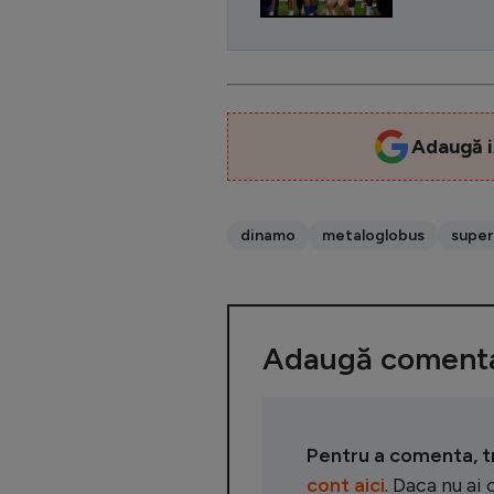
Adaugă i
dinamo
metaloglobus
super
Adaugă comenta
Pentru a comenta, tre
cont aici
. Daca nu ai