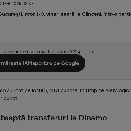
 09.08.2025 08:57
urești, scor 1-0, vineri seară, la Clinceni, într-o part
e, emisiunile și cele mai tari clipuri iAMsport.ro
rmărește iAMsport.ro pe Google
mo a urcat pe locul 5, cu 8 puncte, în timp ce Metaloglo
r punct.
șteaptă transferuri la Dinamo