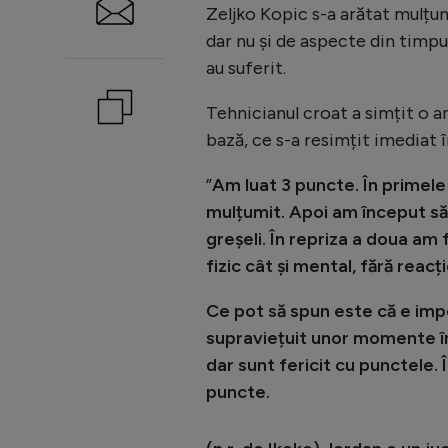
Zeljko Kopic s-a arătat mulțum
dar nu și de aspecte din timpul
au suferit.
Tehnicianul croat a simțit o a
bază, ce s-a resimțit imediat î
”
Am luat 3 puncte. În primel
mulțumit. Apoi am început să
greșeli. În repriza a doua am 
fizic cât și mental, fără reacți
Ce pot să spun este că e imp
supraviețuit unor momente în
dar sunt fericit cu punctele. 
puncte.