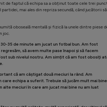
it de faptul că echipa sa a obținut toate cele trei punc
 partidei, mai ales din repriza secundă, când jucătorii să
numită oboseală mentală și fizică la unele dintre piese d
n joc.
e 30-35 de minute am jucat un fotbal bun. Am fost
 regresăm, să avem multe pase înapoi și să facem
fost sub nivelul nostru. Am simțit că am fost obosiți at
e.
ortant că am câștigat două meciuri la rând. Am
 care echipa a suferit. Trebuie să jucăm mult mai bine
În alte meciuri în care am jucat mai bine nu am luat