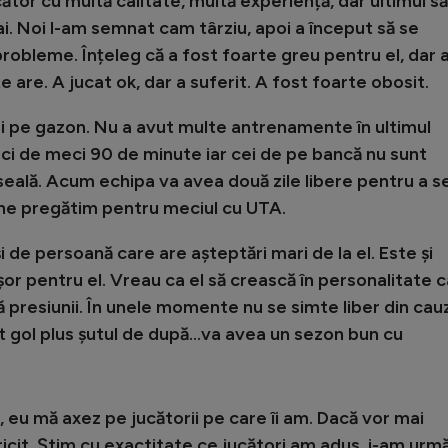
cător cu multă calitate, multă experiență, dar ultimul s
ai. Noi l-am semnat cam târziu, apoi a început să se
probleme. Înțeleg că a fost foarte greu pentru el, dar
te are. A jucat ok, dar a suferit. A fost foarte obosit.
oi pe gazon. Nu a avut multe antrenamente în ultimul
eci de meci 90 de minute iar cei de pe bancă nu sunt
seală. Acum echipa va avea două zile libere pentru a s
ă ne pregătim pentru meciul cu UTA.
și de persoană care are așteptări mari de la el. Este și
șor pentru el. Vreau ca el să crească în personalitate c
ță presiunii. În unele momente nu se simte liber din cau
t gol plus șutul de după...va avea un sezon bun cu
, eu mă axez pe jucătorii pe care îi am. Dacă vor mai
fericit. Știm cu exactitate ce jucători am adus, i-am urmă