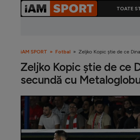
TOATE ST
iAM SPORT
Fotbal
Zeljko Kopic știe de ce Din
Zeljko Kopic știe de ce 
secundă cu Metaloglobus