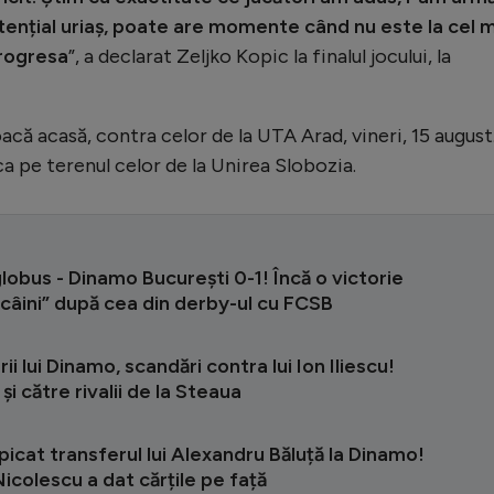
tențial uriaș, poate are momente când nu este la cel 
progresa
”, a declarat Zeljko Kopic la finalul jocului, la
că acasă, contra celor de la UTA Arad, vineri, 15 august.
ca pe terenul celor de la Unirea Slobozia.
obus - Dinamo București 0-1! Încă o victorie
câini” după cea din derby-ul cu FCSB
ii lui Dinamo, scandări contra lui Ion Iliescu!
și către rivalii de la Steaua
picat transferul lui Alexandru Băluță la Dinamo!
icolescu a dat cărțile pe față