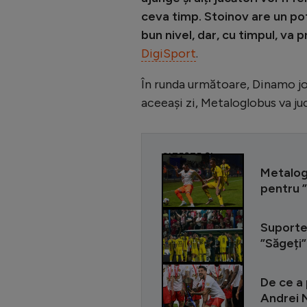
ceva timp. Stoinov are un po
bun nivel, dar, cu timpul, va 
DigiSport
.
În runda următoare, Dinamo joa
aceeași zi, Metaloglobus va ju
CITEȘTE ȘI
Metalogl
pentru ”
Suporter
”Săgeți” 
De ce a 
Andrei N