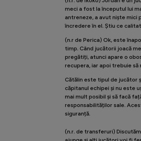
(n.r. de Ikoko) Jordan e un ju
meci a fost la începutul lui m
antreneze, a avut niște mici 
încredere în el. Știu ce calita
(n.r de Perica) Ok, este înap
timp. Când jucătorii joacă m
pregătiți, atunci apare o obo
recupera, iar apoi trebuie s
Cătălin este tipul de jucător 
căpitanul echipei și nu este u
mai mult posibil și să facă fa
responsabilităților sale. Aces
siguranță.
(n.r. de transferuri) Discutăm
ajunge și alți jucători voi fi 