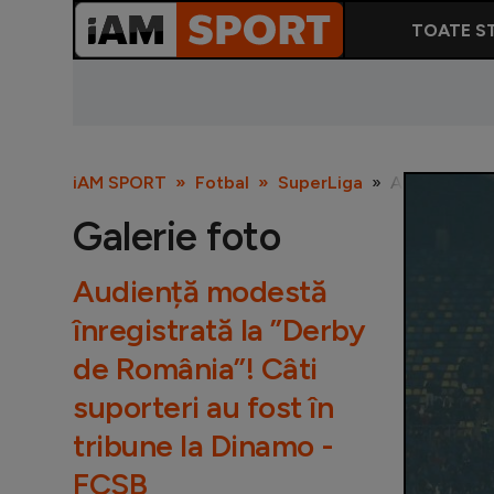
TOATE ST
iAM SPORT
Fotbal
SuperLiga
Audiență mode
Galerie foto
Audiență modestă
înregistrată la ”Derby
de România”! Câti
suporteri au fost în
tribune la Dinamo -
FCSB