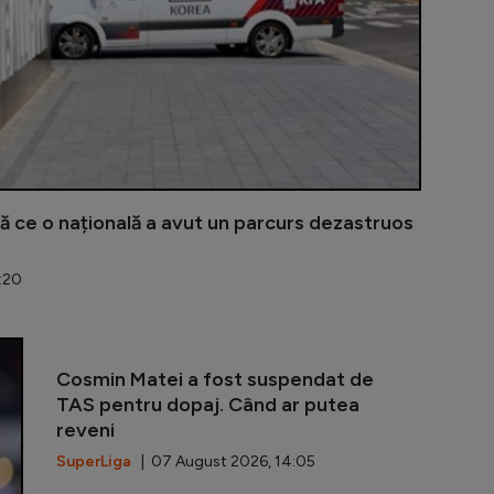
pă ce o națională a avut un parcurs dezastruos
:20
Verstappen, 
Cosmin Matei a fost suspendat de
TAS pentru dopaj. Când ar putea
reveni
SuperLiga
| 07 August 2026, 14:05