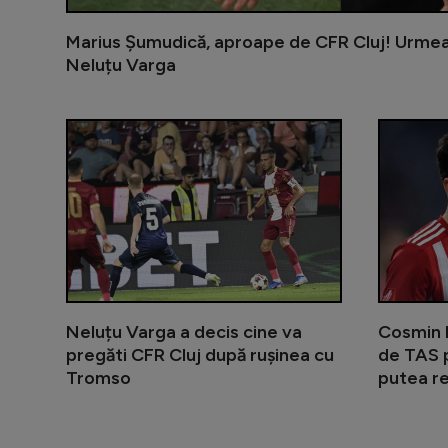
Marius Șumudică, aproape de CFR Cluj! Urmeaz
Neluțu Varga
Neluțu Varga a decis cine va
Cosmin 
pregăti CFR Cluj după rușinea cu
de TAS 
Tromso
putea r