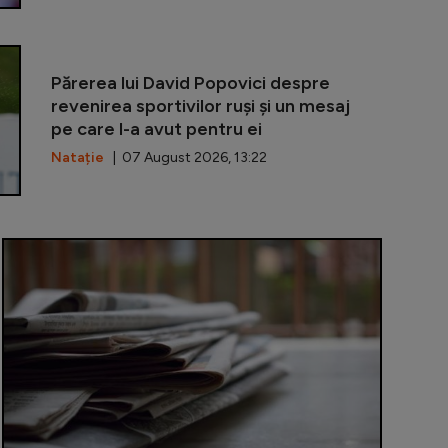
După 8 opera
Părerea lui David Popovici despre
revenirea sportivilor ruși și un mesaj
pe care l-a avut pentru ei
Natație
| 07 August 2026, 13:22
 3 digitalizează relația cu contribuabilii: portal online 
Piață volant