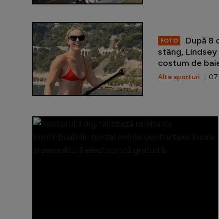
După 8 op
FOTO
stâng, Lindsey 
costum de bai
Alte sporturi
| 07 