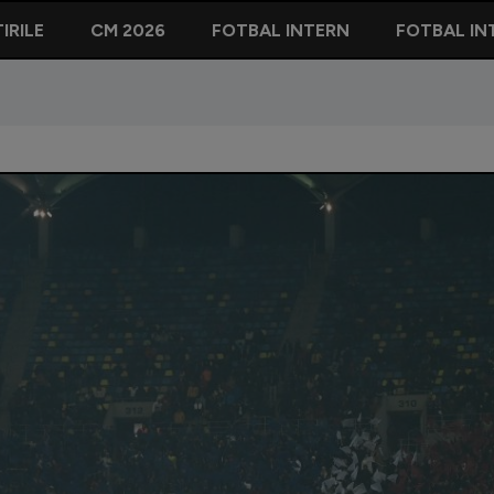
IRILE
CM 2026
FOTBAL INTERN
FOTBAL IN
stă înregistrată la ”Derby de România”! Câti suporteri au fost