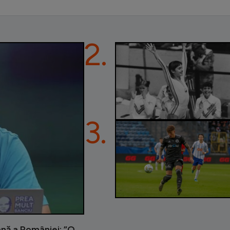
2.
3.
ană a României: ”O