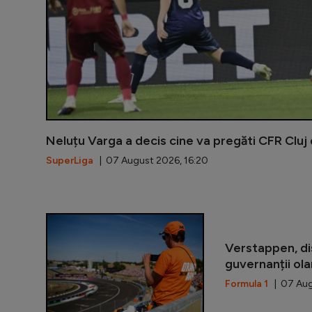
Neluțu Varga a decis cine va pregăti CFR Cluj
SuperLiga
| 07 August 2026, 16:20
Verstappen, di
guvernanții ol
Formula 1
| 07 Aug