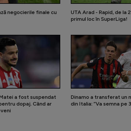
ă negocierile finale cu
UTA Arad - Rapid, de la 2
primul loc în SuperLiga!
Neluțu Varga a decis cine va pregă
Matei a fost suspendat
Dinamo a transferat un m
pentru dopaj. Când ar
din Italia: ”Va semna pe 3
eveni