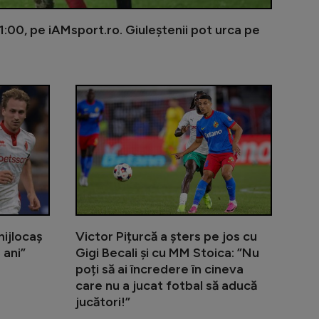
1:00, pe iAMsport.ro. Giuleștenii pot urca pe
ti CFR Cluj după rușinea cu Tromso
Cosmin Matei a fost suspendat de TAS pentru dopaj
Dinamo a tran
ijlocaș
Victor Pițurcă a șters pe jos cu
 ani”
Gigi Becali și cu MM Stoica: ”Nu
poți să ai încredere în cineva
care nu a jucat fotbal să aducă
jucători!”