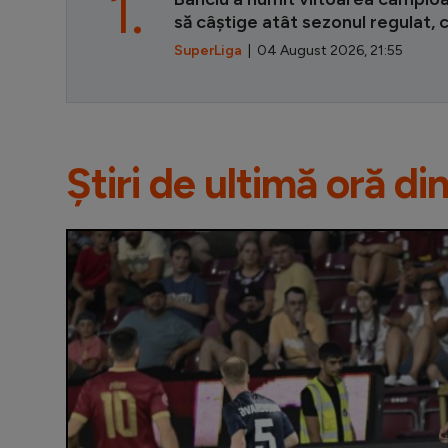
1.
să câștige atât sezonul regulat, c
SuperLiga
| 04 August 2026, 21:55
Știri de ultimă oră di