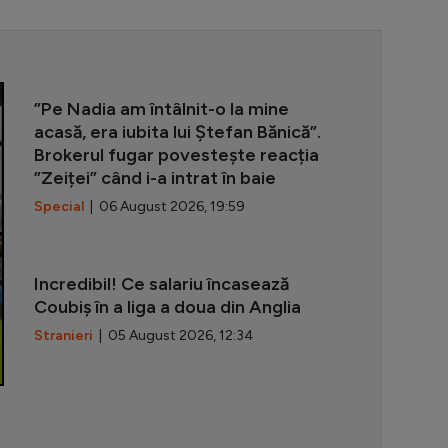
Banciu a numi
”Pe Nadia am întâlnit-o la mine
acasă, era iubita lui Ștefan Bănică”.
Brokerul fugar povestește reacția
”Zeiței” când i-a intrat în baie
Special
| 06 August 2026, 19:59
Incredibil! Ce salariu încasează
Coubiș în a liga a doua din Anglia
Stranieri
| 05 August 2026, 12:34