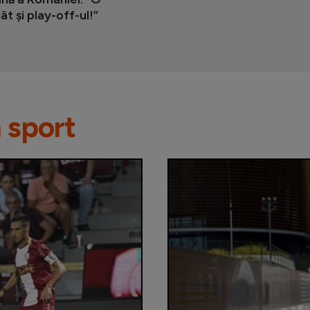
ât și play-off-ul!”
n sport