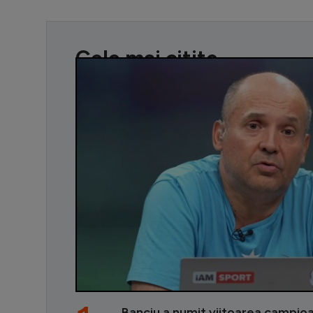
Cele mai citite
Banciu a numit viitoarea campio