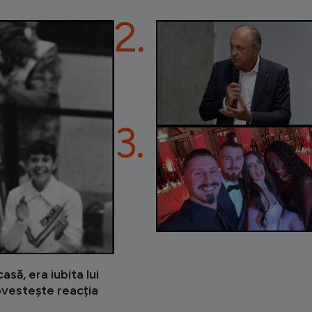
2.
3.
asă, era iubita lui
ovestește reacția