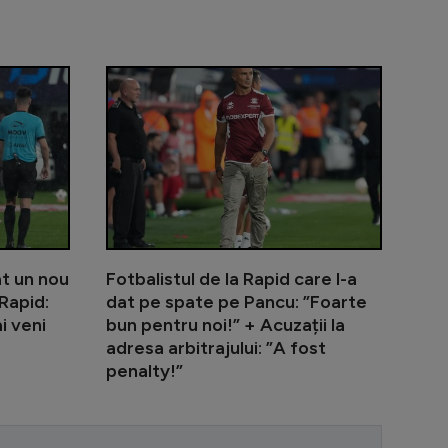
n jucător de la FCSB să își găsească o nouă echipă: ”Sărac
Reacție vehementă după ce Neluțu Varga a anunțat că 
Adrian Mihal
at un nou
Fotbalistul de la Rapid care l-a
Rapid:
dat pe spate pe Pancu: ”Foarte
i veni
bun pentru noi!” + Acuzații la
adresa arbitrajului: ”A fost
penalty!”