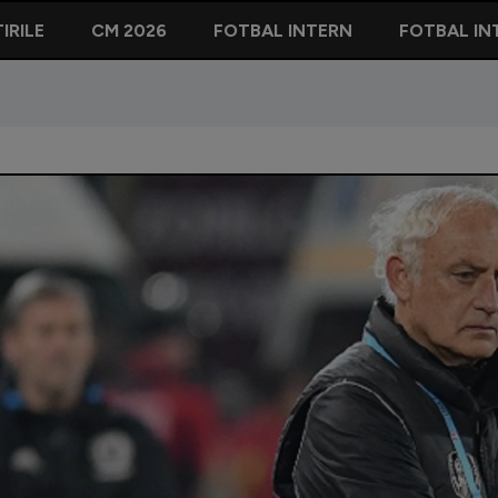
IRILE
CM 2026
FOTBAL INTERN
FOTBAL IN
are ar fi pierdut Andrea Mandorlini vestiarul lui CFR Cluj: ”Totul