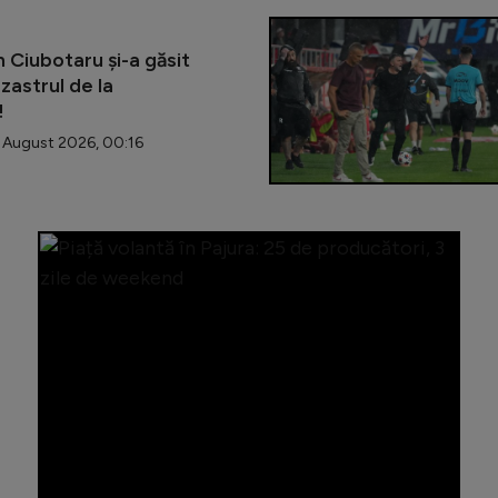
 Ciubotaru și-a găsit
zastrul de la
!
August 2026, 00:16
Sectorul