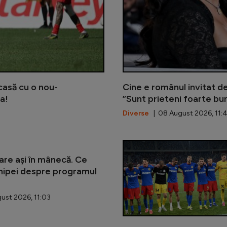
acasă cu o nou-
Cine e românul invitat d
a!
”Sunt prieteni foarte bun
Diverse
| 08 August 2026, 11:
re ași în mânecă. Ce
hipei despre programul
ust 2026, 11:03