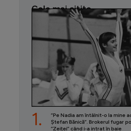
Cele mai citite
1.
”Pe Nadia am întâlnit-o la mine ac
Ștefan Bănică”. Brokerul fugar p
”Zeiței” când i-a intrat în baie