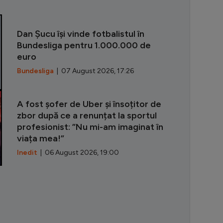
”Pe Nadia am 
Dan Șucu își vinde fotbalistul în
Bundesliga pentru 1.000.000 de
euro
Bundesliga
| 07 August 2026, 17:26
A fost șofer de Uber și însoțitor de
zbor după ce a renunțat la sportul
profesionist: ”Nu mi-am imaginat în
viața mea!”
Inedit
| 06 August 2026, 19:00