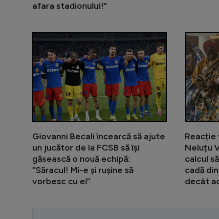
afara stadionului!”
Giovanni Becali încearcă să ajute
Reacție
un jucător de la FCSB să își
Neluțu V
găsească o nouă echipă:
calcul s
”Săracul! Mi-e și rușine să
cadă din
vorbesc cu el”
decât ac