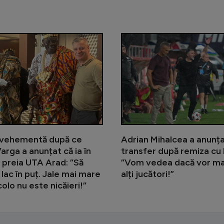
Giovanni Becali încearcă să ajute u
 vehementă după ce
Adrian Mihalcea a anunț
arga a anunțat că ia în
transfer după remiza cu 
ă preia UTA Arad: ”Să
”Vom vedea dacă vor ma
 lac în puț. Jale mai mare
alți jucători!”
olo nu este nicăieri!”