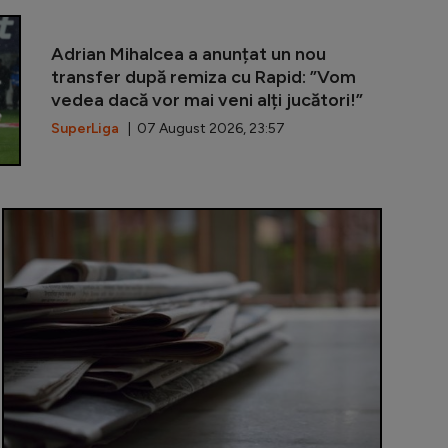
OFICIAL | Ke
Adrian Mihalcea a anunțat un nou
transfer după remiza cu Rapid: ”Vom
vedea dacă vor mai veni alți jucători!”
SuperLiga
| 07 August 2026, 23:57
 3 digitalizează relația cu contribuabilii: portal online 
Piață volant