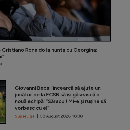
e Cristiano Ronaldo la nunta cu Georgina:
i”
45
Mercedes mai
Giovanni Becali încearcă să ajute un
jucător de la FCSB să își găsească o
nouă echipă: ”Săracul! Mi-e și rușine să
vorbesc cu el”
SuperLiga
| 08 August 2026, 10:30