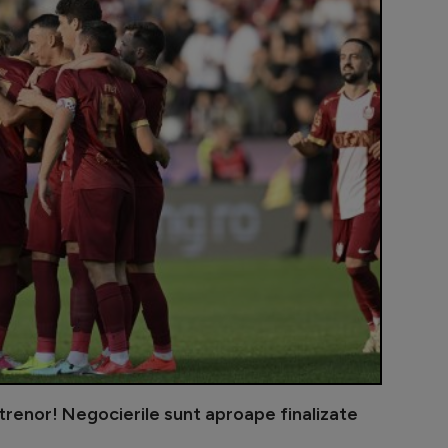
E convins că
ntrenor! Negocierile sunt aproape finalizate