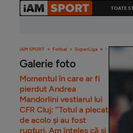
TOATE ST
iAM SPORT
Fotbal
SuperLiga
Momentul în c
Galerie foto
Momentul în care ar fi
pierdut Andrea
Mandorlini vestiarul lui
CFR Cluj: ”Totul a plecat
de acolo și au fost
rupturi. Am înțeles că și