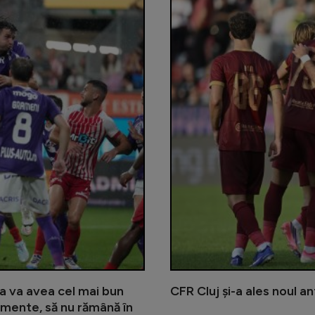
a va avea cel mai bun
CFR Cluj și-a ales noul a
onamente, să nu rămână în