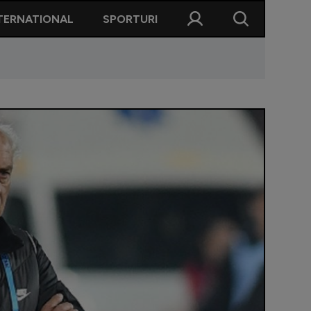
TERNATIONAL
SPORTURI
 a plecat de acolo și au fost rupturi. Am înțeles că și Tachtsidis