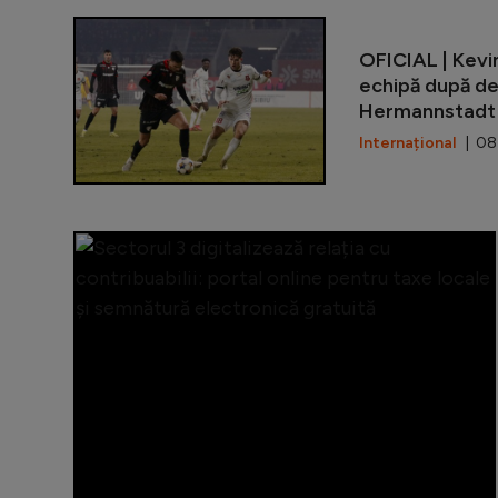
OFICIAL | Kevin
echipă după de
Hermannstadt
Internațional
| 08 