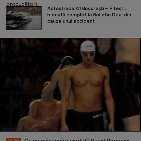
Autostrada A1 București – Pitești,
blocată complet la Bolintin Deal din
cauza unui accident
Ce nu mănâncă niciodată David Popovici,
AS.RO