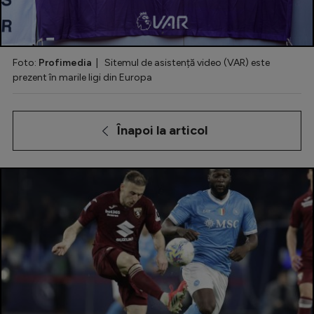
Special
Diverse
Foto:
Profimedia
| Sitemul de asistență video (VAR) este
Inedit
prezent în marile ligi din Europa
Clasamente
Înapoi la articol
Champions League
Europa League
Conference League
CM 2026
Premier League
LaLiga