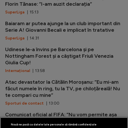
Florin Tănase: ”I-am auzit declarația”
SuperLiga
| 15:13
Baiaram ar putea ajunge la un club important din
Serie A! Giovanni Becali e implicat în tratative
SuperLiga
| 14:31
Udinese le-a învins pe Barcelona și pe
Nottingham Forest și a câștigat Friuli Venezia
Giulia Cup!
Internațional
| 13:58
Atac devastator la Cătălin Moroșanu: ”Eu mi-am
făcut numele în ring, tu la TV, pe chiloțăreală! Nu
te compari cu mine”
Sporturi de contact
| 13:00
Comunicat oficial al FIFA: ”Nu vom permite așa
ceva!”
Nouă ne pasă ca datele tale personale să rămână confidențiale