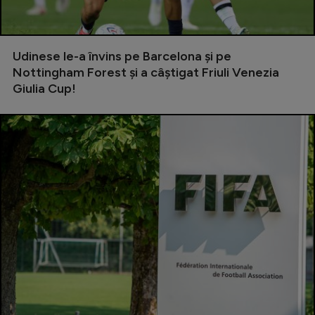
Natație
Formula 1
Udinese le-a învins pe Barcelona și pe
Gimnastică
Nottingham Forest și a câștigat Friuli Venezia
Giulia Cup!
Auto
Rugby
Ciclism
Alte sporturi
JO 2024
JO 2026