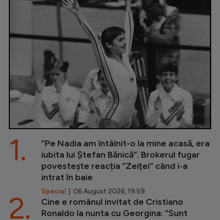
1.
”Pe Nadia am întâlnit-o la mine acasă, era
iubita lui Ștefan Bănică”. Brokerul fugar
povestește reacția ”Zeiței” când i-a
intrat în baie
Special
| 06 August 2026, 19:59
2.
Cine e românul invitat de Cristiano
Ronaldo la nunta cu Georgina: ”Sunt