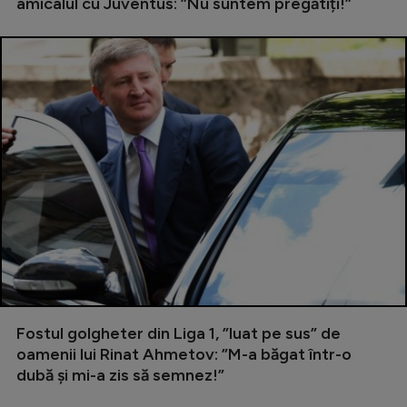
amicalul cu Juventus: ”Nu suntem pregătiți!”
Fostul golgheter din Liga 1, ”luat pe sus” de
oamenii lui Rinat Ahmetov: ”M-a băgat într-o
dubă și mi-a zis să semnez!”