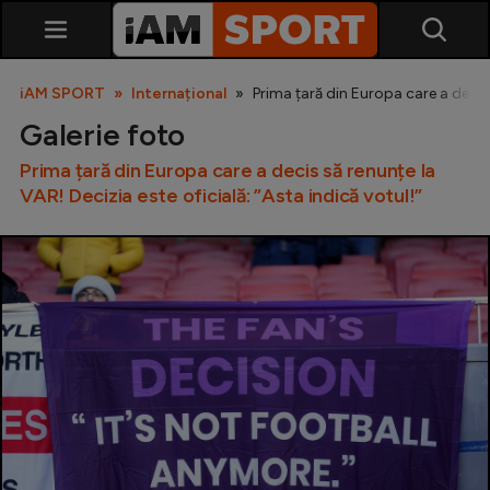
iAM SPORT
Internațional
Prima țară din Europa care a decis 
Galerie foto
Prima țară din Europa care a decis să renunțe la
VAR! Decizia este oficială: ”Asta indică votul!”
SuperLiga
Liga 2
Cupa României
Echipa Națională
U21
Fotbal feminin