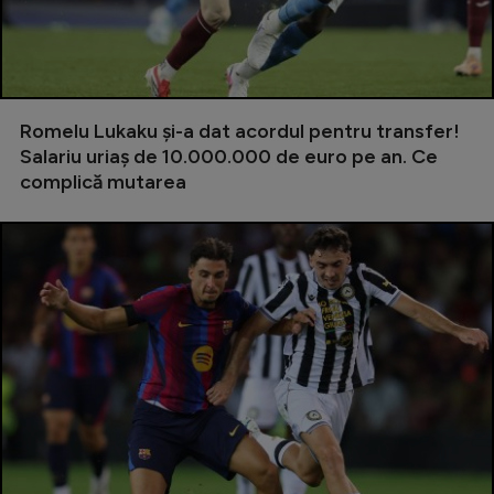
Serie A
Bundesliga
Ligue 1
Romelu Lukaku și-a dat acordul pentru transfer!
Campionate
Salariu uriaș de 10.000.000 de euro pe an. Ce
complică mutarea
Starurile fotbalului
EURO 2024
Stranieri
Clasamente
Tenis
Handbal