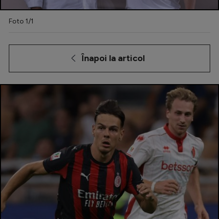
Special
Foto 1/1
Diverse
Inedit
Înapoi la articol
Clasamente
Champions League
Europa League
Conference League
CM 2026
Premier League
LaLiga