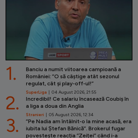
1.
Banciu a numit viitoarea campioană a
României: ”O să câștige atât sezonul
regulat, cât și play-off-ul!”
SuperLiga
| 04 August 2026, 21:55
2.
Incredibil! Ce salariu încasează Coubiș în
a liga a doua din Anglia
Stranieri
| 05 August 2026, 12:34
3.
”Pe Nadia am întâlnit-o la mine acasă, era
iubita lui Ștefan Bănică”. Brokerul fugar
povestește reacția ”Zeiței” când i-a