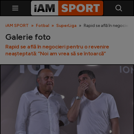
iAM SPORT
Fotbal
SuperLiga
Rapid se află în negocieri 
Galerie foto
Rapid se află în negocieri pentru o revenire
neașteptată: ”Noi am vrea să se întoarcă”
SuperLiga
Liga 2
Cupa României
Echipa Națională
U21
Fotbal feminin