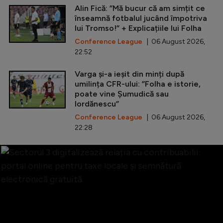
Alin Fică: ”Mă bucur că am simțit ce
înseamnă fotbalul jucând împotriva
lui Tromso!” + Explicațiile lui Folha
Conference League
| 06 August 2026,
22:52
Varga și-a ieșit din minți după
umilința CFR-ului: ”Folha e istorie,
poate vine Șumudică sau
Iordănescu”
Conference League
| 06 August 2026,
22:28