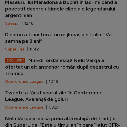
Maseurul lui Maradona a izucnit în lacrimi când a
povestit despre ultimele clipe ale legendarului
argentinian
Special
| 12:16
Dinamo a transferat un mijlocaș din Italia: ”Va
semna pe 3 ani”
SuperLiga
| 11:42
Nu Edi Iordănescu! Nelu Varga a
EXCLUSIV
ofertat un alt antrenor român după dezastrul cu
Tromso
Conference League
| 10:19
Twente a făcut scorul zilei în Conference
League. Avalanșă de goluri
Conference League
| 09:21
Nelu Varga vrea să preia altă echipă de tradiție
din SuperLiga: ”Este ultimul an în care îi ajut CFR-