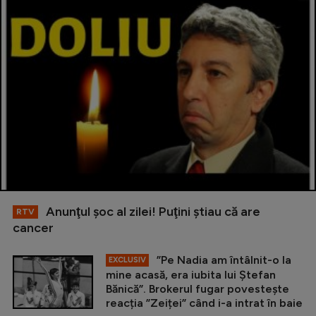
Anunţul şoc al zilei! Puţini ştiau că are
RTV
cancer
”Pe Nadia am întâlnit-o la
EXCLUSIV
mine acasă, era iubita lui Ștefan
Bănică”. Brokerul fugar povestește
reacția ”Zeiței” când i-a intrat în baie