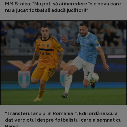
MM Stoica: ”Nu poți să ai încredere în cineva care
Natație
nu a jucat fotbal să aducă jucători!”
Formula 1
Gimnastică
Auto
Rugby
Ciclism
Alte sporturi
JO 2024
JO 2026
”Transferul anului în România!”. Edi Iordănescu a
dat verdictul despre fotbalistul care a semnat cu
Rapid