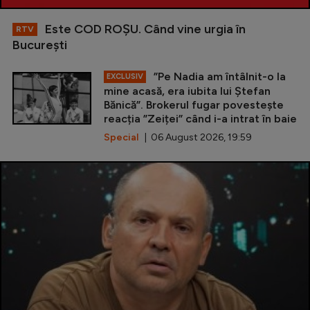
Este COD ROŞU. Când vine urgia în
RTV
Bucureşti
”Pe Nadia am întâlnit-o la
EXCLUSIV
mine acasă, era iubita lui Ștefan
Bănică”. Brokerul fugar povestește
reacția ”Zeiței” când i-a intrat în baie
Special
| 06 August 2026, 19:59