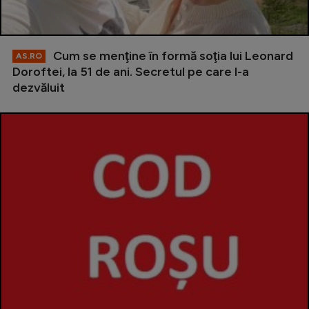
Cum se menţine în formă soţia lui Leonard
AS.RO
Doroftei, la 51 de ani. Secretul pe care l-a
dezvăluit