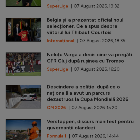
SuperLiga
| 07 August 2026, 19:32
Belgia și-a prezentat oficial noul
selecționer. Ce a spus despre
viitorul lui Thibaut Courtois
Internațional
| 07 August 2026, 18:35
Neluțu Varga a decis cine va pregăti
CFR Cluj după rușinea cu Tromso
SuperLiga
| 07 August 2026, 16:20
Descindere a poliției după ce o
națională a avut un parcurs
dezastruos la Cupa Mondială 2026
CM 2026
| 07 August 2026, 15:20
Verstappen, discurs manifest pentru
guvernanții olandezi
Formula 1
| 07 August 2026, 14:44