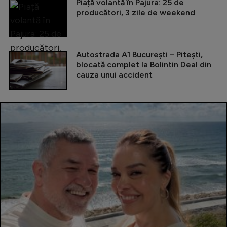
Piață volantă în Pajura: 25 de
producători, 3 zile de weekend
Autostrada A1 București – Pitești,
blocată complet la Bolintin Deal din
cauza unui accident