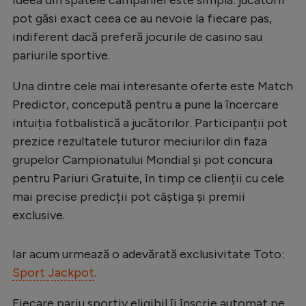
Natație
pot găsi exact ceea ce au nevoie la fiecare pas,
indiferent dacă preferă jocurile de casino sau
Formula 1
pariurile sportive.
Gimnastică
Una dintre cele mai interesante oferte este Match
Auto
Predictor, concepută pentru a pune la încercare
Rugby
intuiția fotbalistică a jucătorilor. Participanții pot
Ciclism
prezice rezultatele tuturor meciurilor din faza
grupelor Campionatului Mondial și pot concura
Alte sporturi
pentru Pariuri Gratuite, în timp ce clienții cu cele
JO 2024
mai precise predicții pot câștiga și premii
exclusive.
JO 2026
Iar acum urmează o adevărată exclusivitate Toto:
Sport Jackpot
.
Fiecare pariu sportiv eligibil îi înscrie automat pe