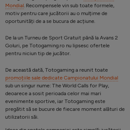
Mondial
. Recompensele vin sub toate formele,
Serie A
motiv pentru care jucătorii au o mulțime de
Bundesliga
oportunități de a se bucura de acțiune.
Ligue 1
De la un Turneu de Sport Gratuit până la Avans 2
Campionate
Goluri, pe Totogaming.ro nu lipsesc ofertele
Starurile fotbalului
pentru niciun tip de jucător.
EURO 2024
De această dată, Totogaming a reunit toate
Stranieri
promoțiile sale dedicate Campionatului Mondial
Clasamente
sub un singur nume: The World Calls for Play,
deoarece a sosit perioada celor mai mari
evenimente sportive, iar Totogaming este
pregătit să se bucure de fiecare moment alături de
Tenis
utilizatorii săi.
Handbal
Ideea din spatele campaniei este simplă: jucătorii