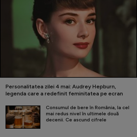
Personalitatea zilei 4 mai: Audrey Hepburn,
legenda care a redefinit feminitatea pe ecran
Consumul de bere în România, la cel
mai redus nivel în ultimele două
decenii. Ce ascund cifrele