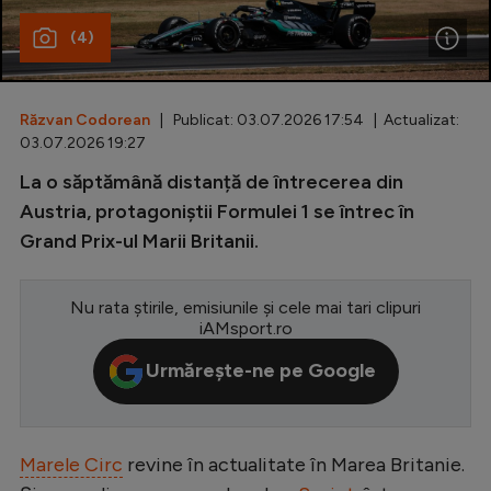
(4)
Special
Diverse
Inedit
Răzvan Codorean
| Publicat: 03.07.2026 17:54 | Actualizat:
03.07.2026 19:27
Clasamente
La o săptămână distanță de întrecerea din
Austria, protagoniștii Formulei 1 se întrec în
Grand Prix-ul Marii Britanii.
Champions League
Nu rata știrile, emisiunile și cele mai tari clipuri
Europa League
iAMsport.ro
Conference League
Urmărește-ne pe Google
CM 2026
Premier League
Marele Circ
revine în actualitate în Marea Britanie.
LaLiga