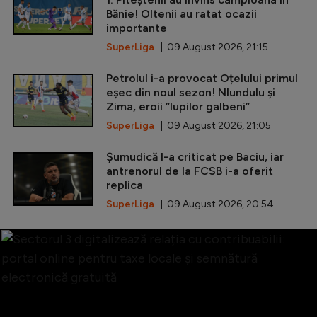
Bănie! Oltenii au ratat ocazii
importante
SuperLiga
| 09 August 2026, 21:15
Petrolul i-a provocat Oțelului primul
eșec din noul sezon! Nlundulu și
Zima, eroii ”lupilor galbeni”
SuperLiga
| 09 August 2026, 21:05
Șumudică l-a criticat pe Baciu, iar
antrenorul de la FCSB i-a oferit
replica
SuperLiga
| 09 August 2026, 20:54