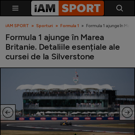
iAM SPORT
Sporturi
Formula 1
Formula 1 ajunge în Marea B
Formula 1 ajunge în Marea
Britanie. Detaliile esențiale ale
cursei de la Silverstone
SuperLiga
Liga 2
Cupa României
Echipa Națională
U21
Fotbal feminin