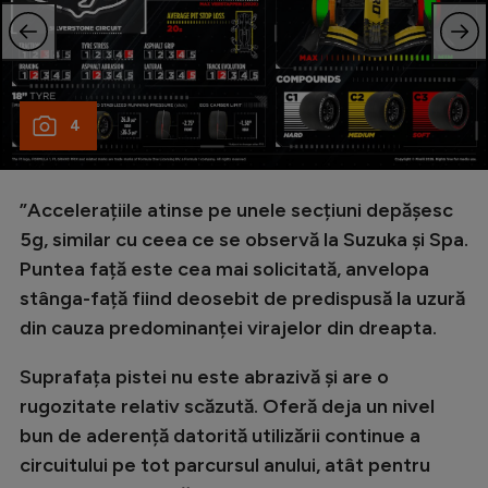
4
”Accelerațiile atinse pe unele secțiuni depășesc
5g, similar cu ceea ce se observă la Suzuka și Spa.
Puntea față este cea mai solicitată, anvelopa
stânga-față fiind deosebit de predispusă la uzură
din cauza predominanței virajelor din dreapta.
Suprafața pistei nu este abrazivă și are o
rugozitate relativ scăzută. Oferă deja un nivel
bun de aderență datorită utilizării continue a
circuitului pe tot parcursul anului, atât pentru