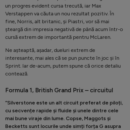
un progres evident cursa trecută, iar Max
Natație
Verstappen va căuta un nou rezultat pozitiv. În
Formula 1
fine, Norris, alt britanic, și Piastri, vor să mai
Gimnastică
șteargă din impresia negativă de până acum într-o
cursă extrem de importantă pentru McLaren.
Auto
Rugby
Ne așteaptă, așadar, dueluri extrem de
interesante, mai ales că se pun puncte în joc și în
Ciclism
Sprint. Iar de-acum, putem spune că orice detaliu
Alte sporturi
contează.
JO 2024
Formula 1, British Grand Prix – circuitul
JO 2026
”Silverstone este un alt circuit preferat de piloți,
cu secvențe rapide și fluide și unele dintre cele
mai bune viraje din lume. Copse, Maggots și
Becketts sunt locurile unde simți forța G asupra