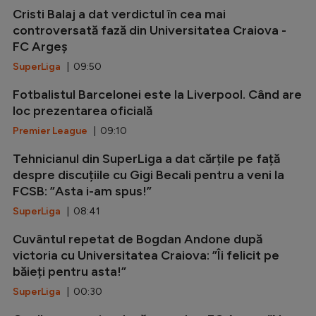
Cristi Balaj a dat verdictul în cea mai
controversată fază din Universitatea Craiova -
FC Argeș
SuperLiga
| 09:50
Fotbalistul Barcelonei este la Liverpool. Când are
loc prezentarea oficială
Premier League
| 09:10
Tehnicianul din SuperLiga a dat cărțile pe față
despre discuțiile cu Gigi Becali pentru a veni la
FCSB: ”Asta i-am spus!”
SuperLiga
| 08:41
Cuvântul repetat de Bogdan Andone după
victoria cu Universitatea Craiova: ”Îi felicit pe
băieți pentru asta!”
SuperLiga
| 00:30