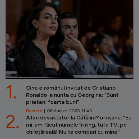
1.
Cine e românul invitat de Cristiano
Ronaldo la nunta cu Georgina: ”Sunt
prieteni foarte buni”
Diverse
| 08 August 2026, 11:45
2.
Atac devastator la Cătălin Moroșanu: ”Eu
mi-am făcut numele în ring, tu la TV, pe
chiloțăreală! Nu te compari cu mine”