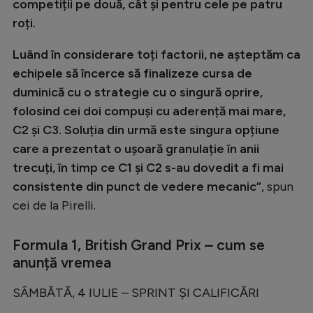
competiții pe două, cât și pentru cele pe patru
roți.
Luând în considerare toți factorii, ne așteptăm ca
echipele să încerce să finalizeze cursa de
duminică cu o strategie cu o singură oprire,
folosind cei doi compuși cu aderență mai mare,
C2 și C3. Soluția din urmă este singura opțiune
care a prezentat o ușoară granulație în anii
trecuți, în timp ce C1 și C2 s-au dovedit a fi mai
consistente din punct de vedere mecanic”
, spun
cei de la Pirelli.
Formula 1, British Grand Prix – cum se
anunță vremea
SÂMBĂTĂ, 4 IULIE – SPRINT ȘI CALIFICĂRI