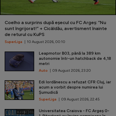
Coelho a surprins după eșecul cu FC Argeș: ”Nu
sunt îngrijorat!” + Cicâldău, avertisment înainte
de returul cu KuPS
SuperLiga
| 10 August 2026, 00:10
Leapmotor B03, până la 389 km
autonomie într-un hatchback de 4,18
metri
Auto
| 09 August 2026, 23:20
Edi Iordănescu a refuzat CFR Cluj, iar
acum a vorbit despre numirea lui
Șumudică
SuperLiga
| 09 August 2026, 22:45
Universitatea Craiova - FC Argeș 0-
1. Piteștenii au învins campioana în