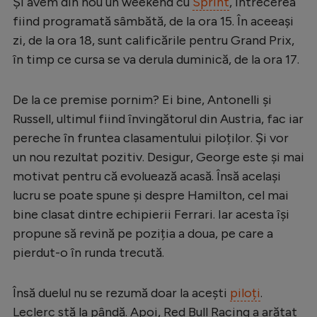
Și avem din nou un weekend cu
Sprint
, întrecerea
Serie A
fiind programată sâmbătă, de la ora 15. În aceeași
zi, de la ora 18, sunt calificările pentru Grand Prix,
Bundesliga
în timp ce cursa se va derula duminică, de la ora 17.
Ligue 1
Campionate
De la ce premise pornim? Ei bine, Antonelli și
Russell, ultimul fiind învingătorul din Austria, fac iar
Starurile fotbalului
pereche în fruntea clasamentului piloților. Și vor
EURO 2024
un nou rezultat pozitiv. Desigur, George este și mai
motivat pentru că evoluează acasă. Însă același
Stranieri
lucru se poate spune și despre Hamilton, cel mai
Clasamente
bine clasat dintre echipierii Ferrari. Iar acesta își
propune să revină pe poziția a doua, pe care a
pierdut-o în runda trecută.
Tenis
Însă duelul nu se rezumă doar la acești
piloți
.
Handbal
Leclerc stă la pândă. Apoi, Red Bull Racing a arătat