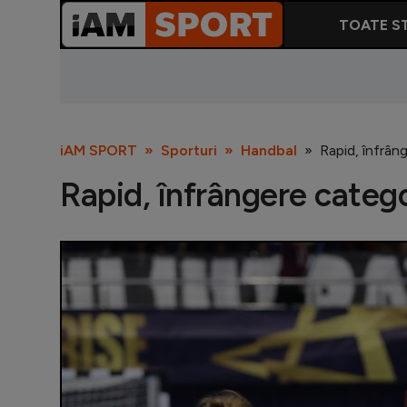
TOATE ST
iAM SPORT
Sporturi
Handbal
Rapid, înfrân
Rapid, înfrângere catego