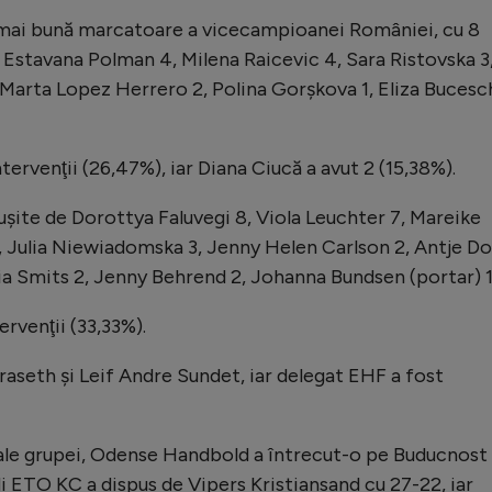
a mai bună marcatoare a vicecampioanei României, cu 8
5, Estavana Polman 4, Milena Raicevic 4, Sara Ristovska 3
Marta Lopez Herrero 2, Polina Gorşkova 1, Eliza Bucesc
tervenţii (26,47%), iar Diana Ciucă a avut 2 (15,38%).
uşite de Dorottya Faluvegi 8, Viola Leuchter 7, Mareike
Julia Niewiadomska 3, Jenny Helen Carlson 2, Antje Dol
a Smits 2, Jenny Behrend 2, Johanna Bundsen (portar) 1
rvenţii (33,33%).
Braseth şi Leif Andre Sundet, iar delegat EHF a fost
 ale grupei, Odense Handbold a întrecut-o pe Buducnost
i ETO KC a dispus de Vipers Kristiansand cu 27-22, iar