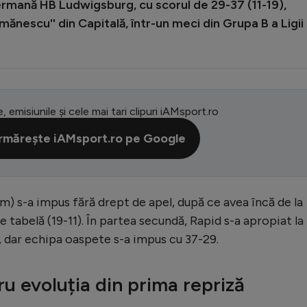
ermană HB Ludwigsburg, cu scorul de 29-37 (11-19),
mănescu'' din Capitală, într-un meci din Grupa B a Ligii
e, emisiunile și cele mai tari clipuri iAMsport.ro
rmărește iAMsport.ro pe Google
) s-a impus fără drept de apel, după ce avea încă de la
 tabelă (19-11). În partea secundă, Rapid s-a apropiat la
, dar echipa oaspete s-a impus cu 37-29.
ru evoluția din prima repriză