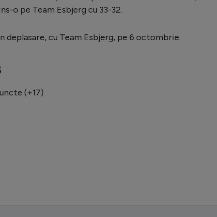
ins-o pe Team Esbjerg cu 33-32.
în deplasare, cu Team Esbjerg, pe 6 octombrie.
B
puncte (+17)