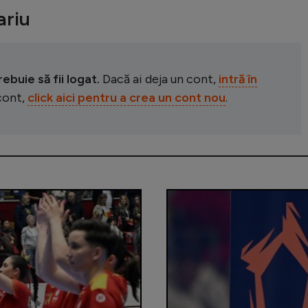
riu
buie să fii logat.
Dacă ai deja un cont,
intră în
 cont,
click aici pentru a crea un cont nou
.