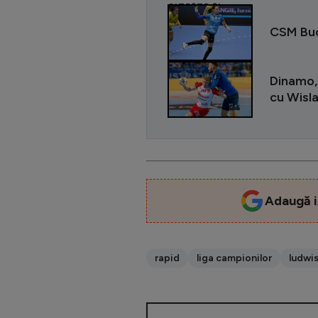
CITEȘTE ȘI
CSM Bucu
Dinamo,
cu Wisla
Adaugă i
rapid
liga campionilor
ludwi