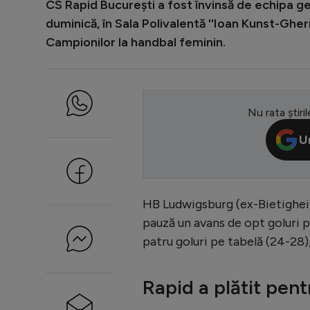
CS Rapid Bucureşti a fost învinsă de echipa g
duminică, în Sala Polivalentă ''Ioan Kunst-Gher
Campionilor la handbal feminin.
Nu rata știril
U
HB Ludwigsburg (ex-Bietigheim
pauză un avans de opt goluri pe
patru goluri pe tabelă (24-28)
Rapid a plătit pent