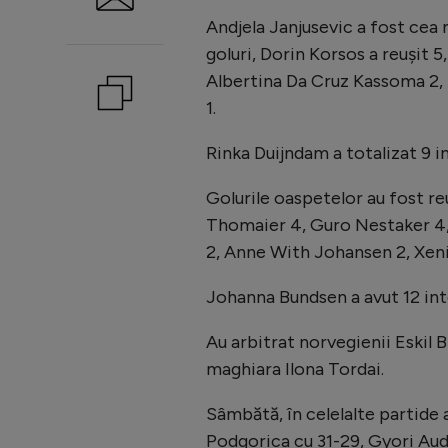
Andjela Janjusevic a fost ce
goluri, Dorin Korsos a reuşit 
Albertina Da Cruz Kassoma 2, 
1.
Rinka Duijndam a totalizat 9 in
Golurile oaspetelor au fost re
Thomaier 4, Guro Nestaker 4, 
2, Anne With Johansen 2, Xeni
Johanna Bundsen a avut 12 inte
Au arbitrat norvegienii Eskil 
maghiara Ilona Tordai.
Sâmbătă, în celelalte partide
Podgorica cu 31-29, Gyori Aud