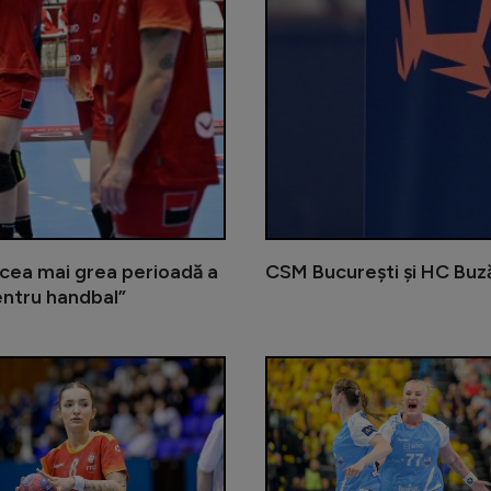
cea mai grea perioadă a
CSM București și HC Buză
entru handbal”
Continuă umilința de la CE de hand