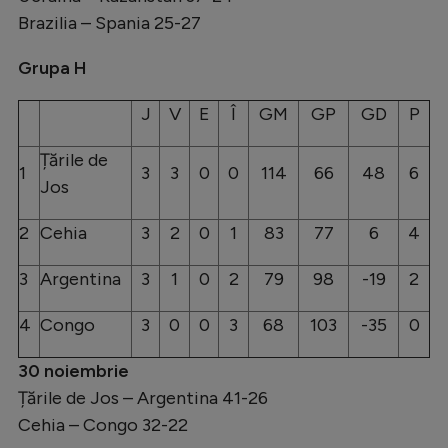
Brazilia – Spania 25-27
Grupa H
J
V
E
Î
GM
GP
GD
P
Țările de
1
3
3
0
0
114
66
48
6
Jos
2
Cehia
3
2
0
1
83
77
6
4
3
Argentina
3
1
0
2
79
98
-19
2
4
Congo
3
0
0
3
68
103
-35
0
30 noiembrie
Țările de Jos – Argentina 41-26
Cehia – Congo 32-22