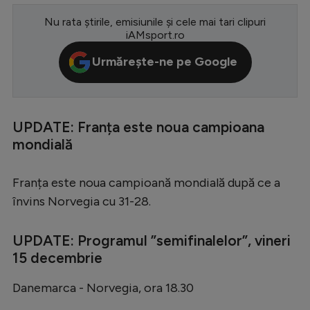
Serie A
Nu rata știrile, emisiunile și cele mai tari clipuri
iAMsport.ro
Bundesliga
Urmărește-ne pe Google
Ligue 1
Campionate
Starurile fotbalului
UPDATE: Franța este noua campioana
mondială
EURO 2024
Stranieri
Franța este noua campioană mondială după ce a
Clasamente
învins Norvegia cu 31-28.
UPDATE: Programul ”semifinalelor”, vineri
15 decembrie
Tenis
Danemarca - Norvegia, ora 18.30
Handbal