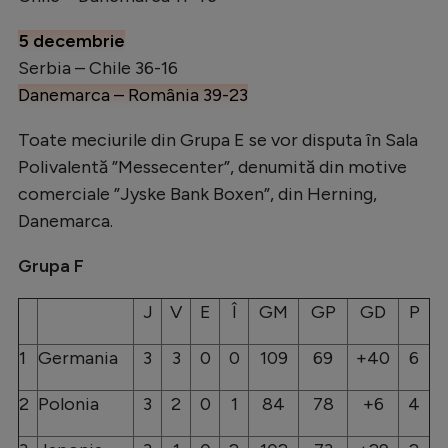
5 decembrie
Serbia – Chile 36-16
Danemarca – România 39-23
Toate meciurile din Grupa E se vor disputa în Sala
Polivalentă ”Messecenter”, denumită din motive
comerciale ”Jyske Bank Boxen”, din Herning,
Danemarca.
Grupa F
J
V
E
Î
GM
GP
GD
P
1
Germania
3
3
0
0
109
69
+40
6
2
Polonia
3
2
0
1
84
78
+6
4