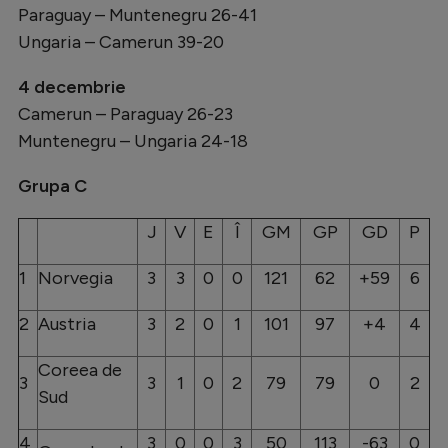
Paraguay – Muntenegru 26-41
Ungaria – Camerun 39-20
4 decembrie
Camerun – Paraguay 26-23
Muntenegru – Ungaria 24-18
Grupa C
J
V
E
Î
GM
GP
GD
P
1
Norvegia
3
3
0
0
121
62
+59
6
2
Austria
3
2
0
1
101
97
+4
4
Coreea de
3
3
1
0
2
79
79
0
2
Sud
4
3
0
0
3
50
113
-63
0