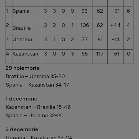
1
Spania
3
3
0
0
93
62
+31
6
2
3
2
0
1
106
62
+44
4
Brazilia
3
Ucraina
3
1
0
2
77
91
-14
2
4
Kazahstan
3
0
0
3
56
117
-61
0
29 noiembrie
Brazilia – Ucraina 35-20
Spania – Kazahstan 34-17
1 decembrie
Kazahstan – Brazilia 15-46
Spania – Ucraina 32-20
3 decembrie
Ucraina – Kazahstan 37-24