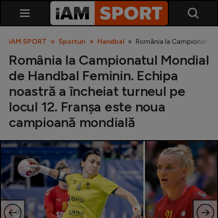
iAM SPORT
Sporturi
Handbal
România la Campionatul Mo
România la Campionatul Mondial
de Handbal Feminin. Echipa
noastră a încheiat turneul pe
locul 12. Franșa este noua
campioană mondială
SuperLiga
Liga 2
Cupa României
Echipa Națională
U21
Fotbal feminin