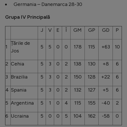
Germania – Danemarca 28-30
Grupa IV Principală
J
V
E
Î
GM
GP
GD
P
Țările de
1
5
5
0
0
178
115
+63
10
Jos
2
Cehia
5
3
0
2
138
130
+8
6
3
Brazilia
5
3
0
2
150
128
+22
6
4
Spania
5
3
0
2
132
127
+5
6
5
Argentina
5
1
0
4
115
155
-40
2
6
Ucraina
5
0
0
5
104
162
-58
0