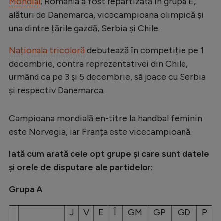
Mondial
, România a fost repartizată în grupa E,
alături de Danemarca, vicecampioana olimpică și
una dintre țările gazdă, Serbia și Chile.
Naționala tricoloră
debutează în competiție pe 1
decembrie, contra reprezentativei din Chile,
urmând ca pe 3 și 5 decembrie, să joace cu Serbia
și respectiv Danemarca.
Campioana mondială en-titre la handbal feminin
este Norvegia, iar Franța este vicecampioană.
Iată cum arată cele opt grupe și care sunt datele
și orele de disputare ale partidelor:
Grupa A
J
V
E
Î
GM
GP
GD
P