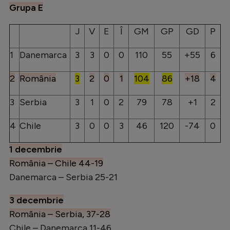
Grupa E
J
V
E
Î
GM
GP
GD
P
1
Danemarca
3
3
0
0
110
55
+55
6
2
România
3
2
0
1
104
86
+18
4
3
Serbia
3
1
0
2
79
78
+1
2
4
Chile
3
0
0
3
46
120
-74
0
1 decembrie
România – Chile 44-19
Danemarca – Serbia 25-21
3 decembrie
România – Serbia, 37-28
Chile – Danemarca 11-46