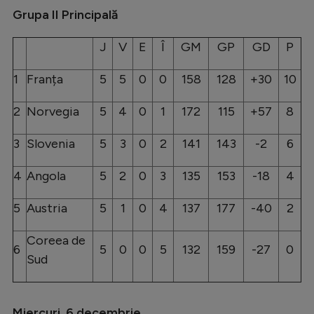
Grupa II Principală
J
V
E
Î
GM
GP
GD
P
1
Franța
5
5
0
0
158
128
+30
10
2
Norvegia
5
4
0
1
172
115
+57
8
3
Slovenia
5
3
0
2
141
143
-2
6
4
Angola
5
2
0
3
135
153
-18
4
5
Austria
5
1
0
4
137
177
-40
2
Coreea de
6
5
0
0
5
132
159
-27
0
Sud
Miercuri, 6 decembrie