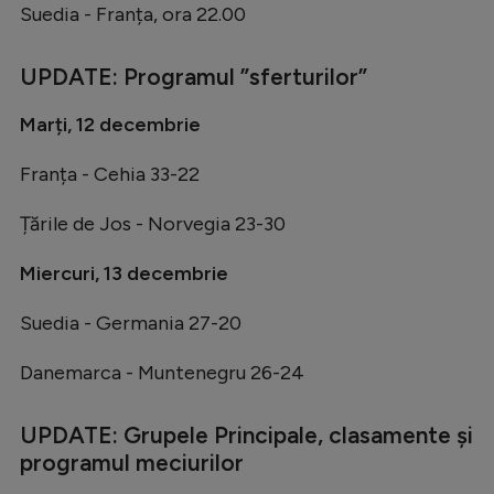
Suedia - Franța, ora 22.00
Natație
Formula 1
UPDATE: Programul ”sferturilor”
Gimnastică
Marți, 12 decembrie
Auto
Franța - Cehia 33-22
Rugby
Țările de Jos - Norvegia 23-30
Ciclism
Alte sporturi
Miercuri, 13 decembrie
JO 2024
Suedia - Germania 27-20
JO 2026
Danemarca - Muntenegru 26-24
UPDATE: Grupele Principale, clasamente și
programul meciurilor