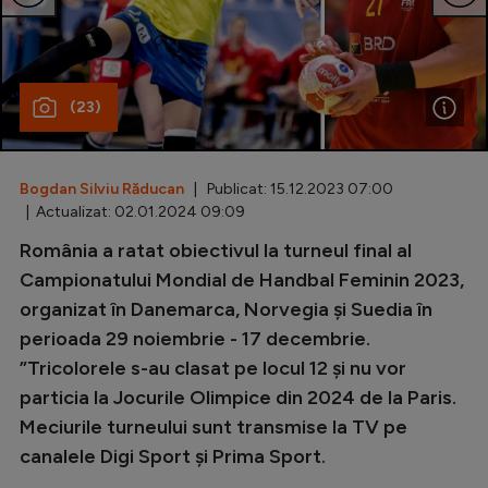
Special
Diverse
(23)
Inedit
Clasamente
Bogdan Silviu Răducan
| Publicat: 15.12.2023 07:00
| Actualizat: 02.01.2024 09:09
România a ratat obiectivul la turneul final al
Champions League
Campionatului Mondial de Handbal Feminin 2023,
organizat în Danemarca, Norvegia și Suedia în
Europa League
perioada 29 noiembrie - 17 decembrie.
Conference League
”Tricolorele s-au clasat pe locul 12 și nu vor
particia la Jocurile Olimpice din 2024 de la Paris.
CM 2026
Meciurile turneului sunt transmise la TV pe
Premier League
canalele Digi Sport și Prima Sport.
LaLiga