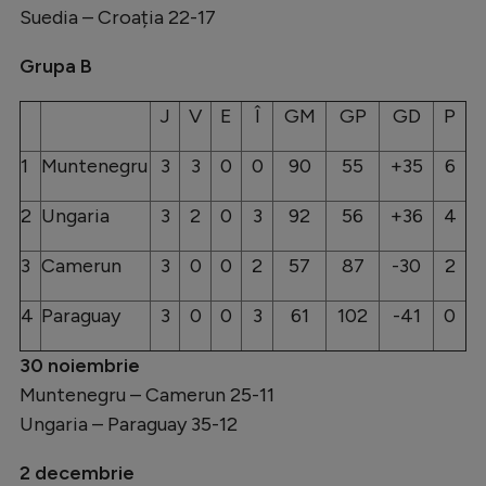
Suedia – Croația 22-17
Grupa B
J
V
E
Î
GM
GP
GD
P
1
Muntenegru
3
3
0
0
90
55
+35
6
2
Ungaria
3
2
0
3
92
56
+36
4
3
Camerun
3
0
0
2
57
87
-30
2
4
Paraguay
3
0
0
3
61
102
-41
0
30 noiembrie
Muntenegru – Camerun 25-11
Ungaria – Paraguay 35-12
2 decembrie