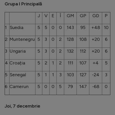
Intră în cont
Grupa I Principală
Creează cont
J
V
E
Î
GM
GP
GD
P
1
Suedia
5
5
0
0
143
95
+48
10
2
Muntenegru
5
3
0
2
128
108
+20
6
3
Ungaria
5
3
0
2
132
112
+20
6
4
Croația
5
2
1
2
111
107
+4
5
5
Senegal
5
1
1
3
103
127
-24
3
6
Camerun
5
0
0
5
79
147
-68
0
Joi, 7 decembrie