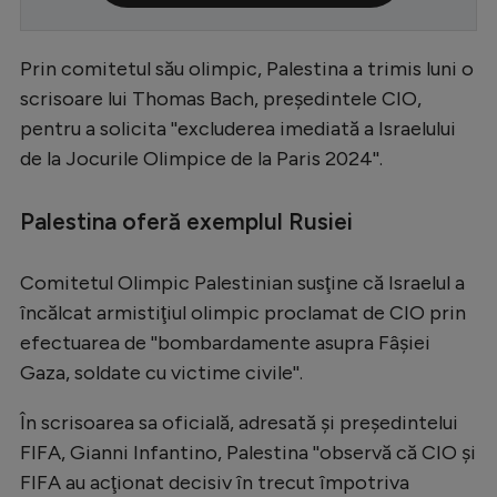
Serie A
Prin comitetul său olimpic, Palestina a trimis luni o
Bundesliga
scrisoare lui Thomas Bach, preşedintele CIO,
Ligue 1
pentru a solicita ''excluderea imediată a Israelului
Campionate
de la Jocurile Olimpice de la Paris 2024''.
Starurile fotbalului
Palestina oferă exemplul Rusiei
EURO 2024
Stranieri
Comitetul Olimpic Palestinian susţine că Israelul a
încălcat armistiţiul olimpic proclamat de CIO prin
Clasamente
efectuarea de ''bombardamente asupra Fâşiei
Gaza, soldate cu victime civile''.
În scrisoarea sa oficială, adresată şi preşedintelui
Tenis
FIFA, Gianni Infantino, Palestina ''observă că CIO şi
Handbal
FIFA au acţionat decisiv în trecut împotriva