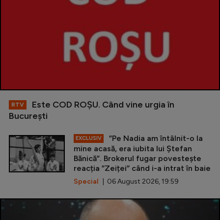
Este COD ROŞU. Când vine urgia în
RTV
Bucureşti
”Pe Nadia am întâlnit-o la
EXCLUSIV
mine acasă, era iubita lui Ștefan
Bănică”. Brokerul fugar povestește
reacția ”Zeiței” când i-a intrat în baie
Special
| 06 August 2026, 19:59