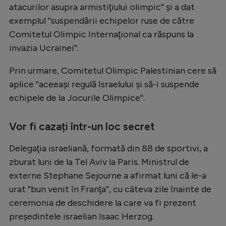
atacurilor asupra armistiţiului olimpic'' şi a dat
Natație
exemplul ''suspendării echipelor ruse de către
Formula 1
Comitetul Olimpic Internaţional ca răspuns la
invazia Ucrainei''.
Gimnastică
Auto
Prin urmare, Comitetul Olimpic Palestinian cere să
aplice ''aceeaşi regulă Israelului şi să-i suspende
Rugby
echipele de la Jocurile Olimpice''.
Ciclism
Alte sporturi
Vor fi cazați într-un loc secret
JO 2024
Delegaţia israeliană, formată din 88 de sportivi, a
JO 2026
zburat luni de la Tel Aviv la Paris. Ministrul de
externe Stephane Sejourne a afirmat luni că le-a
urat ''bun venit în Franţa'', cu câteva zile înainte de
ceremonia de deschidere la care va fi prezent
preşedintele israelian Isaac Herzog.