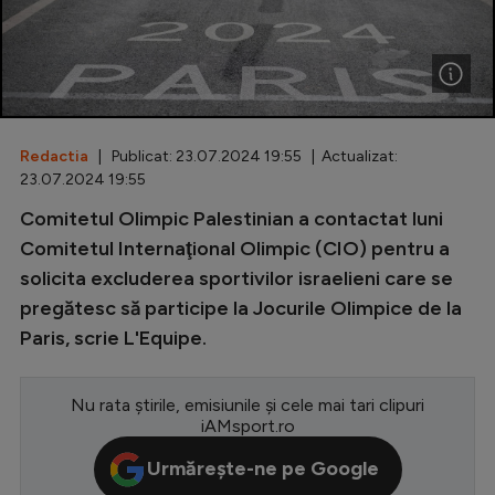
Special
Diverse
Inedit
Redactia
| Publicat: 23.07.2024 19:55 | Actualizat:
Clasamente
23.07.2024 19:55
Comitetul Olimpic Palestinian a contactat luni
Comitetul Internaţional Olimpic (CIO) pentru a
solicita excluderea sportivilor israelieni care se
Champions League
pregătesc să participe la Jocurile Olimpice de la
Europa League
Paris, scrie L'Equipe.
Conference League
CM 2026
Nu rata știrile, emisiunile și cele mai tari clipuri
iAMsport.ro
Premier League
Urmărește-ne pe Google
LaLiga