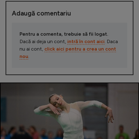
Adaugă comentariu
Pentru a comenta, trebuie să fii logat.
Dacă ai deja un cont,
intră în cont aici
. Daca
nu ai cont,
click aici pentru a crea un cont
nou
.