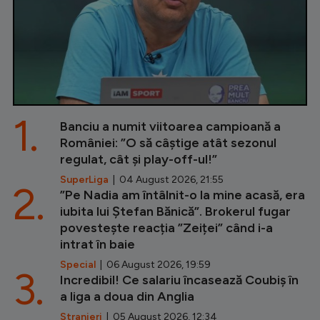
1.
Banciu a numit viitoarea campioană a
României: ”O să câștige atât sezonul
regulat, cât și play-off-ul!”
SuperLiga
| 04 August 2026, 21:55
2.
”Pe Nadia am întâlnit-o la mine acasă, era
iubita lui Ștefan Bănică”. Brokerul fugar
povestește reacția ”Zeiței” când i-a
intrat în baie
Special
| 06 August 2026, 19:59
3.
Incredibil! Ce salariu încasează Coubiș în
a liga a doua din Anglia
Stranieri
| 05 August 2026, 12:34