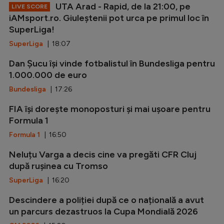
UTA Arad - Rapid, de la 21:00, pe
LIVE SCORE
iAMsport.ro. Giuleștenii pot urca pe primul loc în
SuperLiga!
SuperLiga
| 18:07
Dan Șucu își vinde fotbalistul în Bundesliga pentru
1.000.000 de euro
Bundesliga
| 17:26
FIA își dorește monoposturi și mai ușoare pentru
Formula 1
Formula 1
| 16:50
Neluțu Varga a decis cine va pregăti CFR Cluj
după rușinea cu Tromso
SuperLiga
| 16:20
Descindere a poliției după ce o națională a avut
un parcurs dezastruos la Cupa Mondială 2026