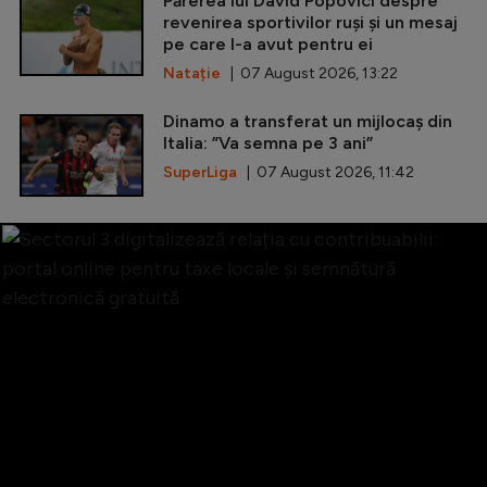
Părerea lui David Popovici despre
revenirea sportivilor ruși și un mesaj
pe care l-a avut pentru ei
Natație
| 07 August 2026, 13:22
Dinamo a transferat un mijlocaș din
Italia: ”Va semna pe 3 ani”
SuperLiga
| 07 August 2026, 11:42