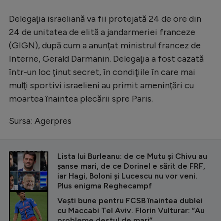
Intră în cont
Delegaţia israeliană va fii protejată 24 de ore din
Creează cont
24 de unitatea de elită a jandarmeriei franceze
(GIGN), după cum a anunţat ministrul francez de
Interne, Gerald Darmanin. Delegaţia a fost cazată
într-un loc ţinut secret, în condiţiile în care mai
mulţi sportivi israelieni au primit ameninţări cu
moartea înaintea plecării spre Paris.
Sursa: Agerpres
CITEȘTE ȘI
Lista lui Burleanu: de ce Mutu și Chivu au
șanse mari, de ce Dorinel e sărit de FRF,
iar Hagi, Boloni și Lucescu nu vor veni.
Plus enigma Reghecampf
Vești bune pentru FCSB înaintea dublei
cu Maccabi Tel Aviv. Florin Vulturar: ”Au
probleme destul de mari”