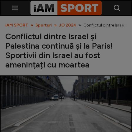
iAM SPORT
Sporturi
JO 2024
Conflictul dintre Israel și
Conflictul dintre Israel și
Palestina continuă și la Paris!
Sportivii din Israel au fost
amenințați cu moartea
SuperLiga
Liga 2
Cupa României
Echipa Națională
U21
Fotbal feminin