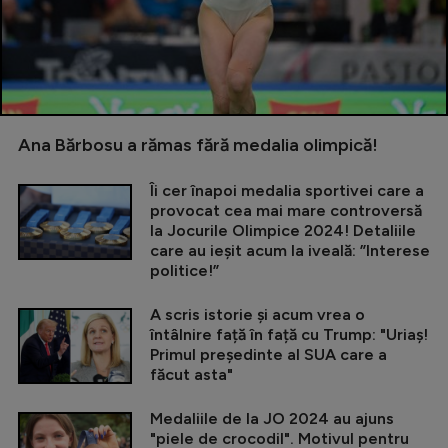
Ana Bărbosu a rămas fără medalia olimpică!
Îi cer înapoi medalia sportivei care a
provocat cea mai mare controversă
la Jocurile Olimpice 2024! Detaliile
care au ieșit acum la iveală: ”Interese
politice!”
A scris istorie și acum vrea o
întâlnire față în față cu Trump: "Uriaș!
Primul președinte al SUA care a
făcut asta"
Medaliile de la JO 2024 au ajuns
"piele de crocodil". Motivul pentru