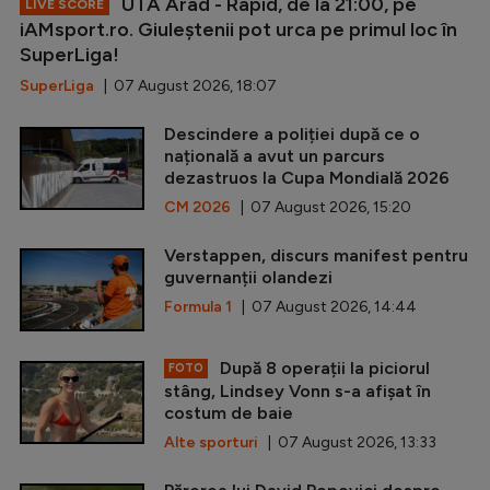
UTA Arad - Rapid, de la 21:00, pe
LIVE SCORE
iAMsport.ro. Giuleștenii pot urca pe primul loc în
SuperLiga!
SuperLiga
| 07 August 2026, 18:07
Descindere a poliției după ce o
națională a avut un parcurs
dezastruos la Cupa Mondială 2026
CM 2026
| 07 August 2026, 15:20
Verstappen, discurs manifest pentru
guvernanții olandezi
Formula 1
| 07 August 2026, 14:44
După 8 operații la piciorul
FOTO
stâng, Lindsey Vonn s-a afișat în
costum de baie
Alte sporturi
| 07 August 2026, 13:33