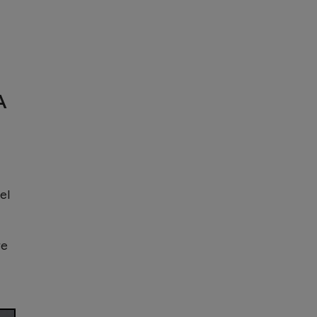
A
el
re