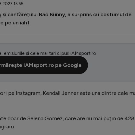
8.2023 15:55
g și cântărețului Bad Bunny, a surprins cu costumul de
e pe un iaht.
e, emisiunile și cele mai tari clipuri iAMsport.ro
rmărește iAMsport.ro pe Google
ori pe Instagram, Kendall Jenner este una dintre cele m
ate doar de Selena Gomez, care are nu mai puțin de 428
agram.