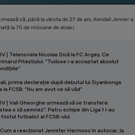
timează că, până la vârsta de 27 de ani, Kendall Jenner a
ată la 70 de milioane de dolari.
V | Telenovela Nicolae Dică la FC Argeș. Ce
imarul Piteștiului: ”Tudose i-a acceptat absolut
ndițiile”
ali, prima declarație după debutul lui Siyanbonga
 la FCSB: ”Nu am avut ce să văd”
V | Vali Gheorghe urmează să se transfere:
astea o să semnez”. Patru echipe din Liga 1 l-au
 fostul fotbalist al FCSB-ului
 Cum a reacționat Jennifer Hermoso în autocar, la