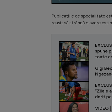
Publicațiile de specialitate es
reușit să strângă o avere estim
CITEȘTE ȘI
EXCLUSI
spune pr
toate co
Gigi Bec
Ngezana
EXCLUSI
”Zilele 
dorit pe
VIDEO |