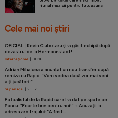
Brown, artistul care a schimbat
ritmul muzicii pentru totdeauna
Cele mai noi știri
OFICIAL | Kevin Ciubotaru și-a găsit echipă după
dezastrul de la Hermannstadt!
Internațional
| 00:16
Adrian Mihalcea a anunțat un nou transfer după
remiza cu Rapid: ”Vom vedea dacă vor mai veni
alți jucători!”
SuperLiga
| 23:57
Fotbalistul de la Rapid care l-a dat pe spate pe
Pancu: ”Foarte bun pentru noi!” + Acuzații la
adresa arbitrajului: ”A fost...