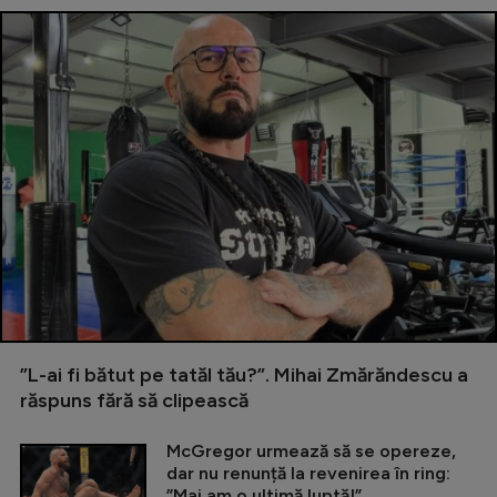
”L-ai fi bătut pe tatăl tău?”. Mihai Zmărăndescu a
răspuns fără să clipească
McGregor urmează să se opereze,
dar nu renunță la revenirea în ring:
”Mai am o ultimă luptă!”