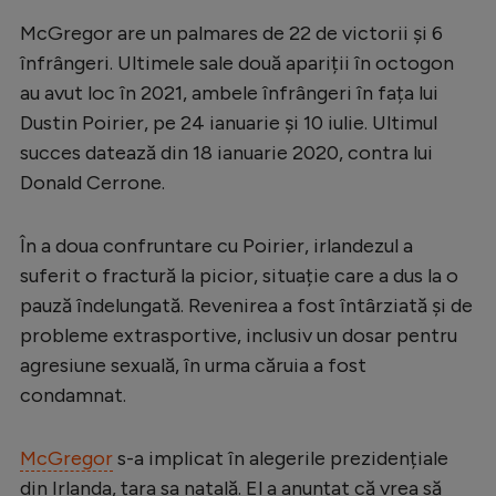
Serie A
McGregor are un palmares de 22 de victorii și 6
înfrângeri. Ultimele sale două apariții în octogon
Bundesliga
au avut loc în 2021, ambele înfrângeri în fața lui
Ligue 1
Dustin Poirier, pe 24 ianuarie și 10 iulie. Ultimul
succes datează din 18 ianuarie 2020, contra lui
Campionate
Donald Cerrone.
Starurile fotbalului
EURO 2024
În a doua confruntare cu Poirier, irlandezul a
suferit o fractură la picior, situație care a dus la o
Stranieri
pauză îndelungată. Revenirea a fost întârziată și de
Clasamente
probleme extrasportive, inclusiv un dosar pentru
agresiune sexuală, în urma căruia a fost
condamnat.
Tenis
McGregor
s-a implicat în alegerile prezidențiale
Handbal
din Irlanda, țara sa natală. El a anunțat că vrea să