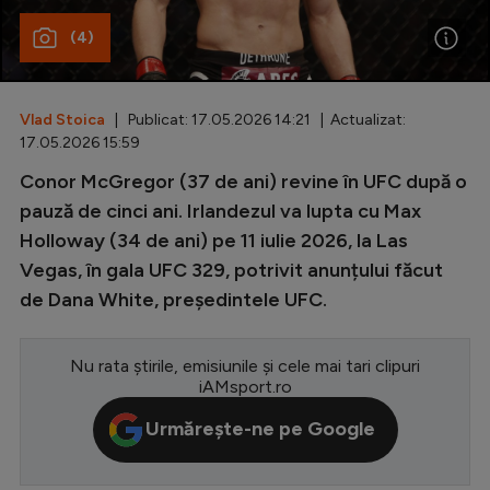
(4)
Special
Diverse
Inedit
Vlad Stoica
| Publicat: 17.05.2026 14:21 | Actualizat:
17.05.2026 15:59
Clasamente
Conor McGregor (37 de ani) revine în UFC după o
pauză de cinci ani. Irlandezul va lupta cu Max
Holloway (34 de ani) pe 11 iulie 2026, la Las
Vegas, în gala UFC 329, potrivit anunțului făcut
Champions League
de Dana White, președintele UFC.
Europa League
Conference League
Nu rata știrile, emisiunile și cele mai tari clipuri
iAMsport.ro
CM 2026
Urmărește-ne pe Google
Premier League
LaLiga